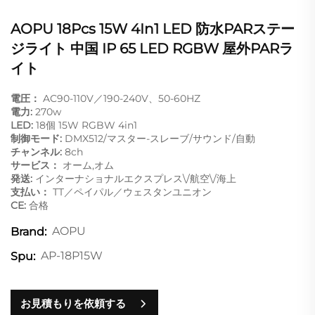
AOPU 18Pcs 15W 4In1 LED 防水PARステー
ジライト 中国 IP 65 LED RGBW 屋外PARラ
イト
電圧：
AC90-110V／190-240V、50-60HZ
電力:
270w
LED:
18個 15W RGBW 4in1
制御モード:
DMX512/マスター-スレーブ/サウンド/自動
チャンネル:
8ch
サービス：
オーム,オム
発送:
インターナショナルエクスプレス\/航空\/海上
支払い：
TT／ペイパル／ウェスタンユニオン
CE:
合格
AOPU
Brand:
AP-18P15W
Spu:
お見積もりを依頼する