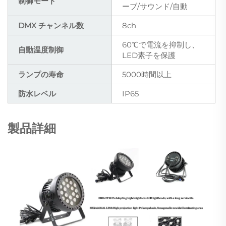
制御モード
ーブ/サウンド/自動
DMX チャンネル数
8ch
60℃で電流を抑制し、
自動温度制御
LED素子を保護
ランプの寿命
5000時間以上
防水レベル
IP65
製品詳細