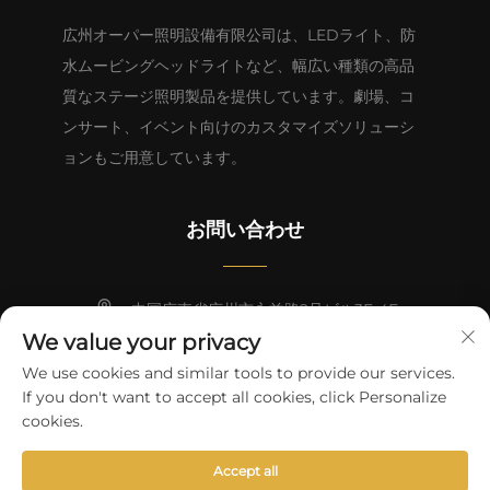
広州オーパー照明設備有限公司は、LEDライト、防
水ムービングヘッドライトなど、幅広い種類の高品
質なステージ照明製品を提供しています。劇場、コ
ンサート、イベント向けのカスタマイズソリューシ
ョンもご用意しています。
お問い合わせ
中国広東省広州市永益路2号ビル3F-4F
We value your privacy
+86-13824494018
We use cookies and similar tools to provide our services.
If you don't want to accept all cookies, click Personalize
[email protected]
cookies.
Copyright © 2026 広州Aopu照明設備有限公司。全著作権予約
プラ
Accept all
イバシーポリシー