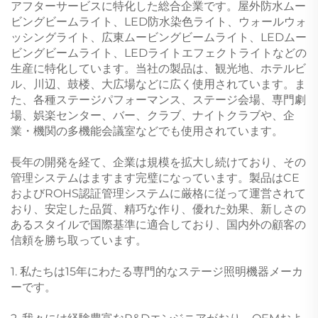
アフターサービスに特化した総合企業です。屋外防水ムー
ビングビームライト、LED防水染色ライト、ウォールウォ
ッシングライト、広東ムービングビームライト、LEDムー
ビングビームライト、LEDライトエフェクトライトなどの
生産に特化しています。当社の製品は、観光地、ホテルビ
ル、川辺、鼓楼、大広場などに広く使用されています。ま
た、各種ステージパフォーマンス、ステージ会場、専門劇
場、娯楽センター、バー、クラブ、ナイトクラブや、企
業・機関の多機能会議室などでも使用されています。
長年の開発を経て、企業は規模を拡大し続けており、その
管理システムはますます完璧になっています。製品はCE
およびROHS認証管理システムに厳格に従って運営されて
おり、安定した品質、精巧な作り、優れた効果、新しさの
あるスタイルで国際基準に適合しており、国内外の顧客の
信頼を勝ち取っています。
1. 私たちは15年にわたる専門的なステージ照明機器メーカ
ーです。