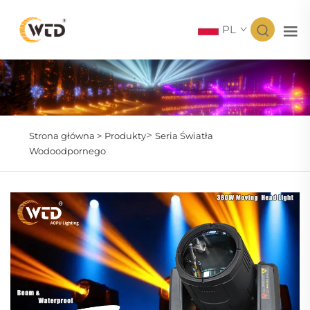
PL
>
Strona główna >
Produkty
Seria Światła
Wodoodpornego