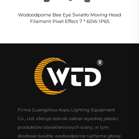
Wodoodporne Bee Eye Światło Moving Head
Filament Pixel Effect 7 * 60W IP65
Firma Guangzhou Aopu Lighting Equipment
Co., Ltd. oferuje szeroki zakres wysokiej jakości
produktów oświetleniowych sceny, w tym
diodowe światła, wodoodporne ruchome głowy