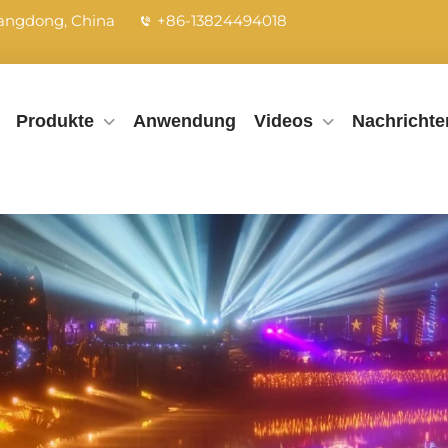
uangdong, China
+86-13824494018
Produkte
Anwendung
Videos
Nachrichte