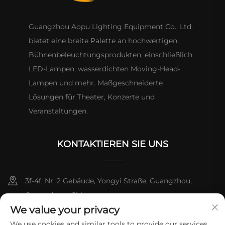
Guangzhou Aopu Lighting Equipment Co., Ltd.
bietet eine breite Palette an hochwertigen
Bühnenbeleuchtungsprodukten, einschließlich
LED-Lampen, wasserdichten Moving-Head-
Lampen und mehr. Maßgeschneiderte
Lösungen für Theater, Konzerte und
Veranstaltungen.
KONTAKTIEREN SIE UNS
3f-4f, Nr. 2 Gebäude, Yongyi Straße, Guangzhou,
Guangdong, China
We value your privacy
+86-13824494018
We use cookies and similar tools to provide our services.