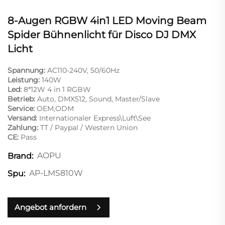
8-Augen RGBW 4in1 LED Moving Beam
Spider Bühnenlicht für Disco DJ DMX
Licht
Spannung:
AC110-240V, 50/60Hz
Leistung:
140W
Led:
8*12W 4 in 1 RGBW
Betrieb:
Auto, DMX512, Sound, Master/Slave
Service:
OEM,ODM
Versand:
Internationaler Express\Luft\See
Zahlung:
TT / Paypal / Western Union
CE:
Pass
AOPU
Brand:
AP-LMS810W
Spu:
Angebot anfordern