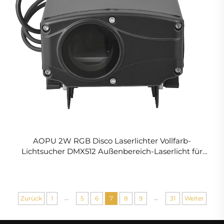
AOPU 2W RGB Disco Laserlichter Vollfarb-
Lichtsucher DMX512 Außenbereich-Laserlicht für
Park Hochzeit
...
...
Zurück
1
5
6
7
8
9
31
Weiter