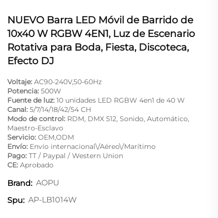
NUEVO Barra LED Móvil de Barrido de
10x40 W RGBW 4EN1, Luz de Escenario
Rotativa para Boda, Fiesta, Discoteca,
Efecto DJ
Voltaje:
AC90-240V,50-60Hz
Potencia:
500W
Fuente de luz:
10 unidades LED RGBW 4en1 de 40 W
Canal:
5/7/14/18/42/54 CH
Modo de control:
RDM, DMX 512, Sonido, Automático,
Maestro-Esclavo
Servicio:
OEM,ODM
Envío:
Envío internacional\/Aéreo\/Marítimo
Pago:
TT / Paypal / Western Union
CE:
Aprobado
AOPU
Brand:
AP-LB1014W
Spu: