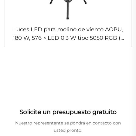
Luces LED para molino de viento AOPU,
180 W, 576 × LED 0,3 W tipo 5050 RGB (3
en 1), lámpara de matriz para discotecas
nocturnas, luces LED matriciales para DJ,
adecuadas para bares y discotecas
Solicite un presupuesto gratuito
Nuestro representante se pondrá en contacto con
usted pronto.