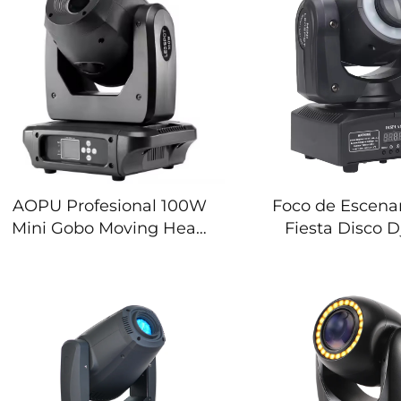
AOPU Profesional 100W
Foco de Escenar
Mini Gobo Moving Head
Fiesta Disco 
Luz de Escenario Luz de
Proyector Go
Foco Móvil para
Foco LED Mini 
Concierto
Manual con Tira 