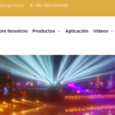
ngdong, China
+86-13824494018
bre Nosotros
Productos
Aplicación
Vídeos