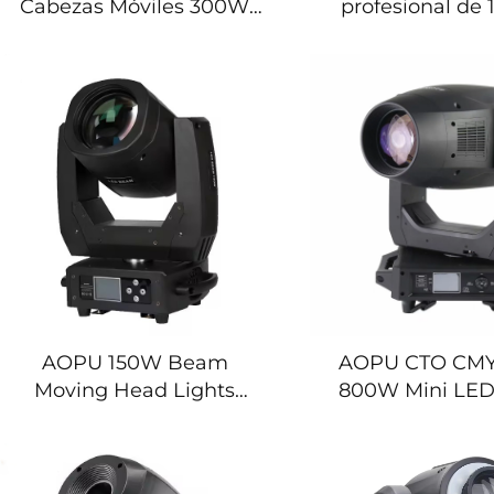
Cabezas Móviles 300W
profesional de
LED Cabeza Móvil BSW
prismas, cabez
Haz de Luz Brillante para
tipo spot p
Punto, Lavado y Mezcla
iluminación de d
en Luces de Escenario DJ
bar, dj, esce
para Discoteca, Concierto
y Fiesta
AOPU 150W Beam
AOPU CTO CM
Moving Head Lights
800W Mini LE
Patrones Gobo DJ Disco
Luz de Cabeza M
LED Beam Luz de
Marco
Escenario para Discoteca