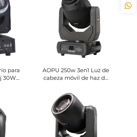
io para
AOPU 250w 3en1 Luz de
Dj 30W
cabeza móvil de haz de
bo 30W
zoom LED con efecto de
Movible
barrido y lavado para
de Luces
escenario con control
DMX para discoteca,
fiesta, club y bar