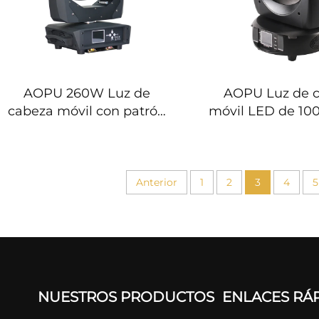
AOPU 260W Luz de
AOPU Luz de 
cabeza móvil con patrón
móvil LED de 100
GOBO y haz LED, luz de
con gobos, l
cabeza móvil con zoom y
escenario con luz
efecto de lavado para
LED
discoteca, DJ, bar y fiesta
Anterior
1
2
3
4
5
NUESTROS PRODUCTOS
ENLACES RÁ