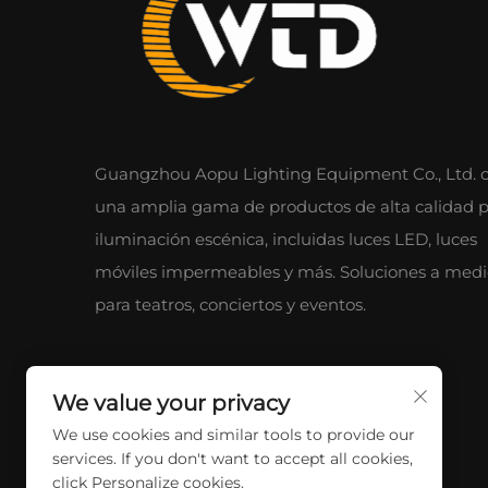
Guangzhou Aopu Lighting Equipment Co., Ltd. o
una amplia gama de productos de alta calidad 
iluminación escénica, incluidas luces LED, luces
móviles impermeables y más. Soluciones a med
para teatros, conciertos y eventos.
We value your privacy
We use cookies and similar tools to provide our
services. If you don't want to accept all cookies,
click Personalize cookies.