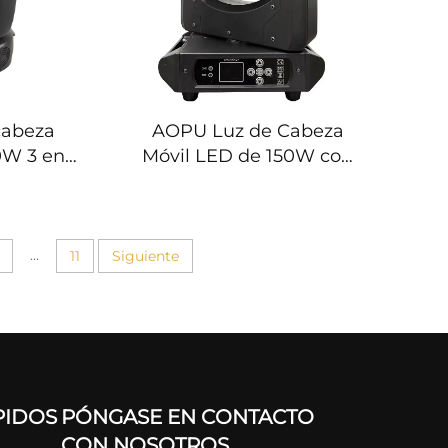
cabeza
AOPU Luz de Cabeza
W 3 en 1
Móvil LED de 150W con
uz de
Tira de LED, 14 Patrones,
 auxiliar
Luz Sharpy de Cabeza
Móvil 150W para DJ,
Disco, Club y Fiesta
...
11
Siguiente
PIDOS
PÓNGASE EN CONTACTO
CON NOSOTROS