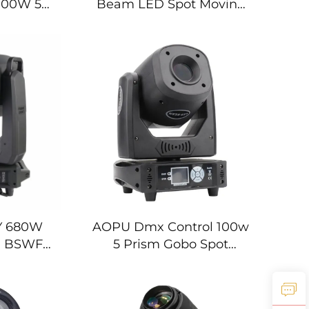
 100W 5
Beam LED Spot Moving
a móvil
Head Light para Club
ara
Nocturno Bar Escenario
iscoteca,
nario
Y 680W
AOPU Dmx Control 100w
D BSWF
5 Prism Gobo Spot
óvil con
Moving Head Stage Light
para Club Nocturno
Concierto