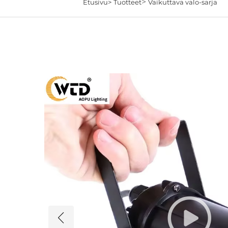
>
Etusivu>
Tuotteet
Vaikuttava valo-sarja