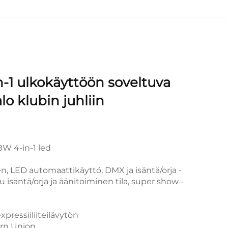
-1 ulkokäyttöön soveltuva
lo klubin juhliin
BW 4-in-1 led
n, LED automaattikäyttö, DMX ja isäntä/orja -
 isäntä/orja ja äänitoiminen tila, super show -
pressiiliiteilävytön
ern Union