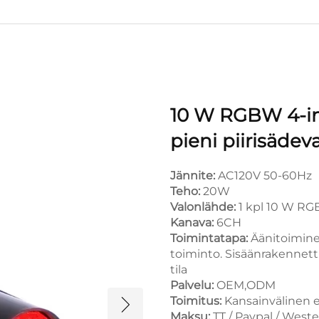
10 W RGBW 4-in
pieni piirisädeva
Jännite:
AC120V 50-60Hz
Teho:
20W
Valonlähde:
1 kpl 10 W RG
Kanava:
6CH
Toimintatapa:
Äänitoimine
toiminto. Sisäänrakennettu
tila
Palvelu:
OEM,ODM
Toimitus:
Kansainvälinen ex
Maksu:
TT / Paypal / West