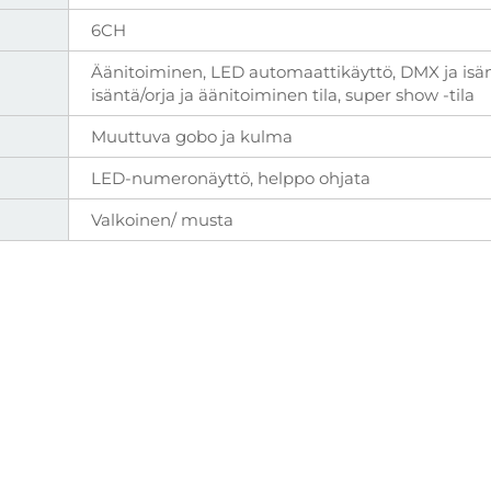
6CH
Äänitoiminen, LED automaattikäyttö, DMX ja isän
isäntä/orja ja äänitoiminen tila, super show -tila
Muuttuva gobo ja kulma
LED-numeronäyttö, helppo ohjata
Valkoinen/ musta