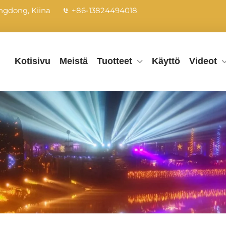
ngdong, Kiina
+86-13824494018
Kotisivu
Meistä
Tuotteet
Käyttö
Videot