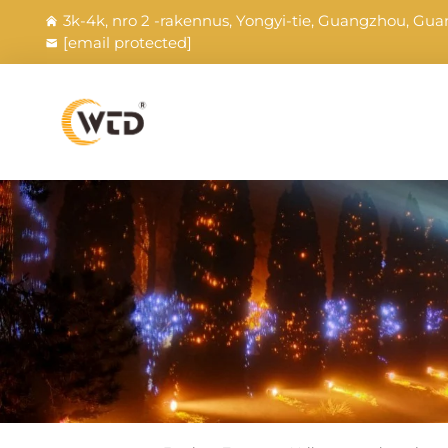
3k-4k, nro 2 -rakennus, Yongyi-tie, Guangzhou, Gua
[email protected]