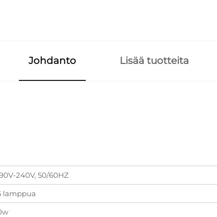
Johdanto
Lisää tuotteita
90V-240V, 50/60HZ
5 lamppua
0w