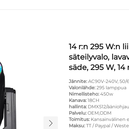
14 r:n 295 W:n li
säteilyvalo, lava
säde, 295 W, 14 
Jännite:
AC90V-240V, 50/
Valonlähde:
295 lamppua
Nimellisteho:
450w
Kanava:
18CH
hallinta:
DMX512/ääniohjau
Palvelu:
OEM,ODM
Toimitus:
Kansainvälinen ex
Maksu:
TT / Paypal / West