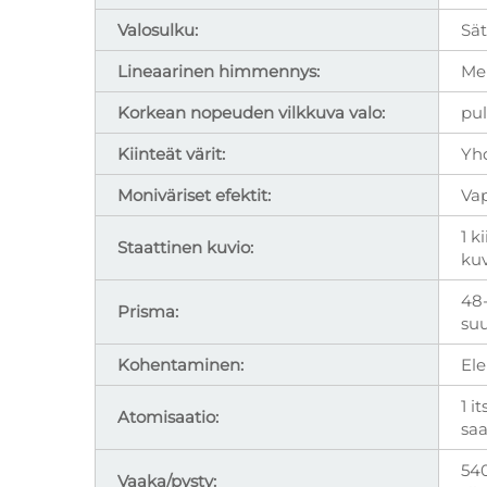
Valosulku:
Sät
Lineaarinen himmennys:
Mek
Korkean nopeuden vilkkuva valo:
pul
Kiinteät värit:
Yhd
Moniväriset efektit:
Vap
1 k
Staattinen kuvio:
kuv
48-
Prisma:
suu
Kohentaminen:
Ele
1 i
Atomisaatio:
saa
540
Vaaka/pysty: