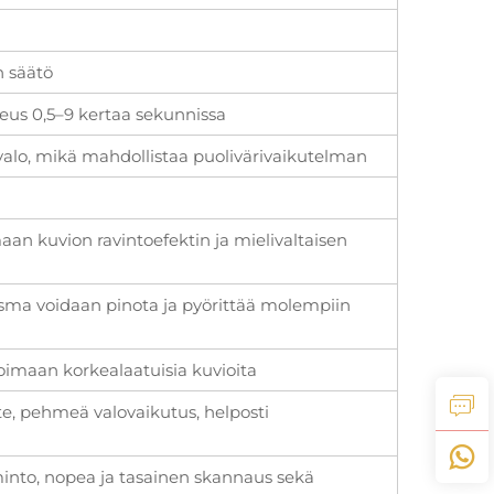
n säätö
peus 0,5–9 kertaa sekunnissa
n valo, mikä mahdollistaa puolivärivaikutelman
maan kuvion ravintoefektin ja mielivaltaisen
isma voidaan pinota ja pyörittää molempiin
oimaan korkealaatuisia kuvioita
te, pehmeä valovaikutus, helposti
iminto, nopea ja tasainen skannaus sekä