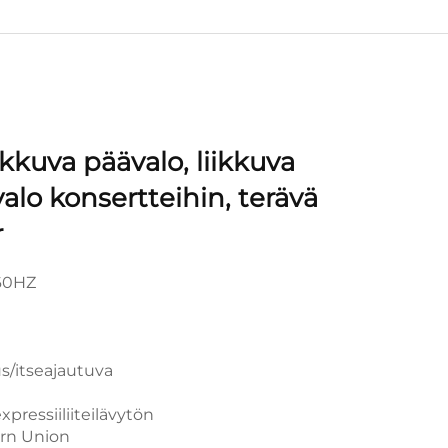
ikkuva päävalo, liikkuva
valo konsertteihin, terävä
r
60HZ
s/itseajautuva
pressiiliiteilävytön
ern Union