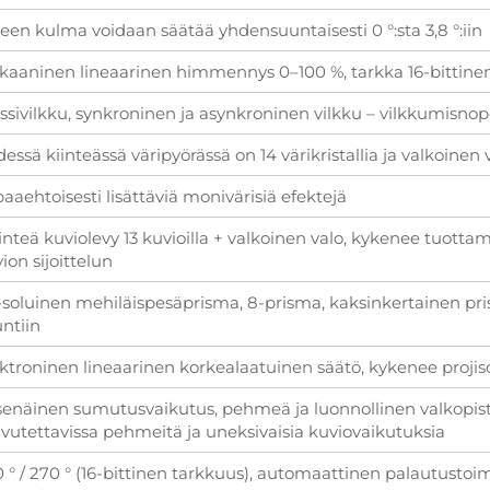
een kulma voidaan säätää yhdensuuntaisesti 0 °:sta 3,8 °:iin
aaninen lineaarinen himmennys 0–100 %, tarkka 16-bittine
ssivilkku, synkroninen ja asynkroninen vilkku – vilkkumisno
essä kiinteässä väripyörässä on 14 värikristallia ja valkoine
aaehtoisesti lisättäviä monivärisiä efektejä
iinteä kuviolevy 13 kuvioilla + valkoinen valo, kykenee tuotta
ion sijoittelun
soluinen mehiläispesäprisma, 8-prisma, kaksinkertainen pr
ntiin
ktroninen lineaarinen korkealaatuinen säätö, kykenee projis
tsenäinen sumutusvaikutus, pehmeä ja luonnollinen valkopis
vutettavissa pehmeitä ja uneksivaisia kuviovaikutuksia
 ° / 270 ° (16-bittinen tarkkuus), automaattinen palautusto