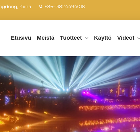
ngdong, Kiina
+86-13824494018
Etusivu
Meistä
Tuotteet
Käyttö
Videot