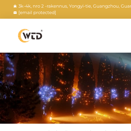
3k-4k, nro 2 -rakennus, Yongyi-tie, Guangzhou, Gua
[email protected]