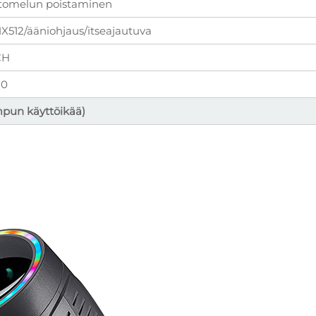
rtomelun poistaminen
512/ääniohjaus/itseajautuva
CH
20
mpun käyttöikää)