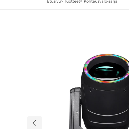
>
Etusivu>
Tuotteet
Kohtausvalo-sarja