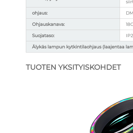
sii
ohjaus:
DMX
Ohjauskanava:
18
Suojataso:
IP
Älykäs lampun kytkintilaohjaus (laajentaa la
TUOTEN YKSITYISKOHDET