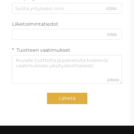
0/200
Liiketoimintatiedot
0/100
Tuotteen vaatimukset
0/1000
Lähetä