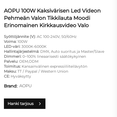
AOPU 100W Kaksivärisen Led Videon
Pehmeän Valon Tikkilauta Moodi
Erinomainen Kirkkausvideo Valo
Syöttöjännite (V):
AC 100-240V, 50/60Hz
Voima:
100W
LED-väri:
3000K-6000K
Hallintajärjestelmä:
DMX, Auto suoritus ja Master/Slave
Dimmeri:
0~100% lineaarisesti säätökykyinen
Palvelu:
OEM,ODM
Toimitus:
Kansainvälinen expressiiliiteilävytön
Maksu:
TT / Paypal / Western Union
CE:
Hyväksytty
AOPU
Brand:
Hanki tarjous