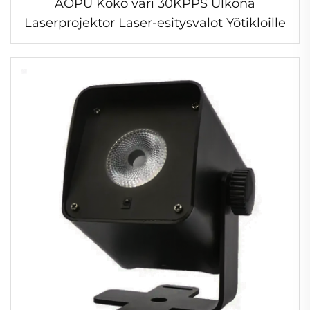
AOPU Koko väri 30KPPS Ulkona
Laserprojektor Laser-esitysvalot Yötikloille