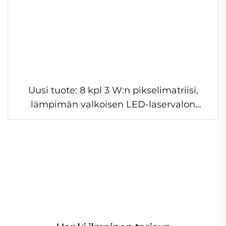
Uusi tuote: 8 kpl 3 W:n pikselimatriisi,
lämpimän valkoisen LED-laservalon
tuottava laite DJ:lle, baareihin ja
yökerhoihin