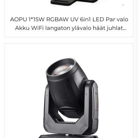
AOPU 1*15W RGBAW UV 6in1 LED Par valo
Akku WiFi langaton ylävalo häät juhlat
lava tapahtuma