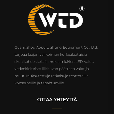
Guangzhou Aopu Lighting Equipment Co., Ltd.
tarjoaa laajan valikoiman korkealaatuisia
skenikohdekkeisiä, mukaan lukien LED-valot,
vedenkielteiset liikkuvan päätteen valot ja
muut. Mukautettuja ratkaisuja teattereille,
konserneille ja tapahtumille.
OTTAA YHTEYTTÄ