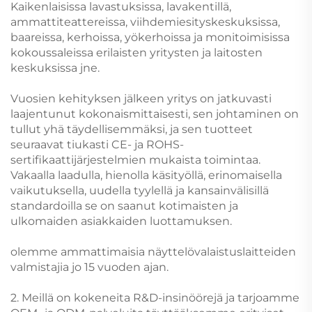
Kaikenlaisissa lavastuksissa, lavakentillä,
ammattiteattereissa, viihdemiesityskeskuksissa,
baareissa, kerhoissa, yökerhoissa ja monitoimisissa
kokoussaleissa erilaisten yritysten ja laitosten
keskuksissa jne.
Vuosien kehityksen jälkeen yritys on jatkuvasti
laajentunut kokonaismittaisesti, sen johtaminen on
tullut yhä täydellisemmäksi, ja sen tuotteet
seuraavat tiukasti CE- ja ROHS-
sertifikaattijärjestelmien mukaista toimintaa.
Vakaalla laadulla, hienolla käsityöllä, erinomaisella
vaikutuksella, uudella tyylellä ja kansainvälisillä
standardoilla se on saanut kotimaisten ja
ulkomaiden asiakkaiden luottamuksen.
olemme ammattimaisia näyttelövalaistuslaitteiden
valmistajia jo 15 vuoden ajan.
2. Meillä on kokeneita R&D-insinöörejä ja tarjoamme