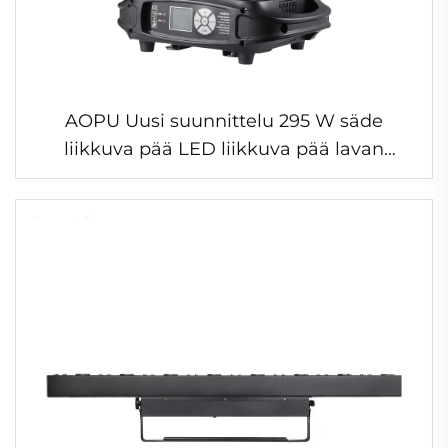
AOPU Uusi suunnittelu 295 W säde
liikkuva pää LED liikkuva pää lavan
valaisimet baarijuhlaan konsertteihin
tapahtumiin