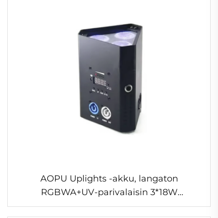
AOPU Uplights -akku, langaton
RGBWA+UV-parivalaisin 3*18W
DMX/IR/APP-ohjauksella, akkukäyttöinen