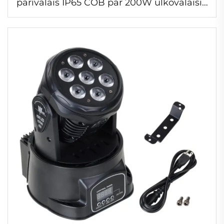
parivalais IP65 COB par 200W ulkovalaisin
värähtelyefektilla konserttiin, maisema-
alueeseen