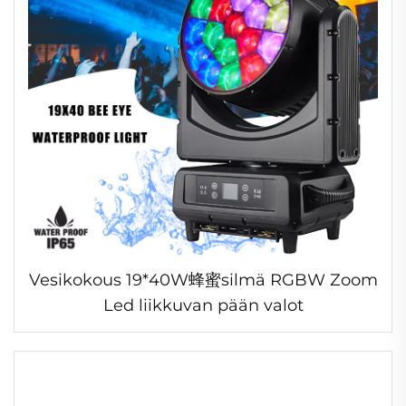
Vesikokous 19*40W蜂蜜silmä RGBW Zoom
Led liikkuvan pään valot