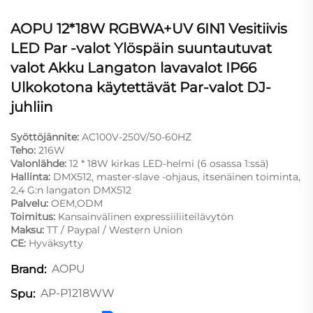
AOPU 12*18W RGBWA+UV 6IN1 Vesitiivis
LED Par -valot Ylöspäin suuntautuvat
valot Akku Langaton lavavalot IP66
Ulkokotona käytettävät Par-valot DJ-
juhliin
Syöttöjännite:
AC100V-250V/50-60HZ
Teho:
216W
Valonlähde:
12 * 18W kirkas LED-helmi (6 osassa 1:ssä)
Hallinta:
DMX512, master-slave -ohjaus, itsenäinen toiminta,
2,4 G:n langaton DMX512
Palvelu:
OEM,ODM
Toimitus:
Kansainvälinen expressiiliiteilävytön
Maksu:
TT / Paypal / Western Union
CE:
Hyväksytty
AOPU
Brand:
AP-P1218WW
Spu: