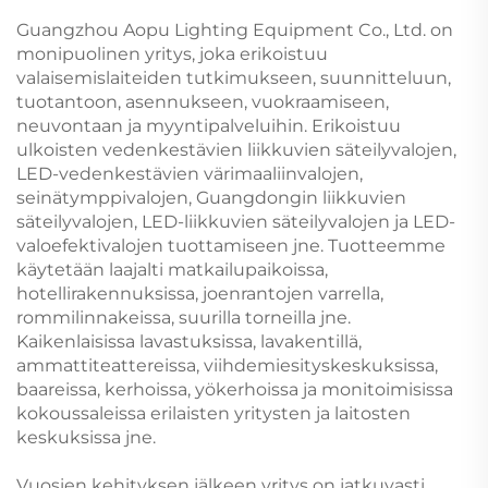
Guangzhou Aopu Lighting Equipment Co., Ltd. on
monipuolinen yritys, joka erikoistuu
valaisemislaiteiden tutkimukseen, suunnitteluun,
tuotantoon, asennukseen, vuokraamiseen,
neuvontaan ja myyntipalveluihin. Erikoistuu
ulkoisten vedenkestävien liikkuvien säteilyvalojen,
LED-vedenkestävien värimaaliinvalojen,
seinätymppivalojen, Guangdongin liikkuvien
säteilyvalojen, LED-liikkuvien säteilyvalojen ja LED-
valoefektivalojen tuottamiseen jne. Tuotteemme
käytetään laajalti matkailupaikoissa,
hotellirakennuksissa, joenrantojen varrella,
rommilinnakeissa, suurilla torneilla jne.
Kaikenlaisissa lavastuksissa, lavakentillä,
ammattiteattereissa, viihdemiesityskeskuksissa,
baareissa, kerhoissa, yökerhoissa ja monitoimisissa
kokoussaleissa erilaisten yritysten ja laitosten
keskuksissa jne.
Vuosien kehityksen jälkeen yritys on jatkuvasti