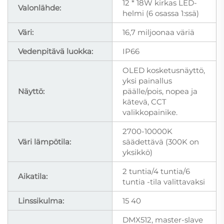
12 * 18W kirkas LED-
Valonlähde:
helmi (6 osassa 1:ssä)
Väri:
16,7 miljoonaa väriä
Vedenpitävä luokka:
IP66
OLED kosketusnäyttö,
yksi painallus
Näyttö:
päälle/pois, nopea ja
kätevä, CCT
valikkopainike.
2700-10000K
Väri lämpötila:
säädettävä (300K on
yksikkö)
2 tuntia/4 tuntia/6
Aikatila:
tuntia -tila valittavaksi
Linssikulma:
15 40
DMX512, master-slave