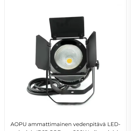
parivalaisin tanssilattialle
AOPU ammattimainen vedenpitävä LED-