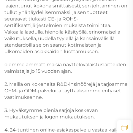
laajentunut kokonaismittaisesti, sen johtaminen on
tullut yhä täydellisemmäksi, ja sen tuotteet
seuraavat tiukasti CE- ja ROHS-
sertifikaattijärjestelmien mukaista toimintaa.
Vakaalla laadulla, hienolla käsityöllä, erinomaisella
vaikutuksella, uudella tyylellä ja kansainvälisillä
standardoilla se on saanut kotimaisten ja
ulkomaiden asiakkaiden luottamuksen.
olemme ammattimaisia näyttelövalaistuslaitteiden
valmistajia jo 15 vuoden ajan.
2. Meillä on kokeneita R&D-insinöörejä ja tarjoamme
OEM- ja ODM-palveluita täyttääksemme erityiset
vaatimuksenne.
3. Hyväksymme pieniä sarjoja koskevan
mukautuksen ja logon mukautuksen.
4. 24-tuntinen online-asiakaspalvelu vastaa kaikkiin