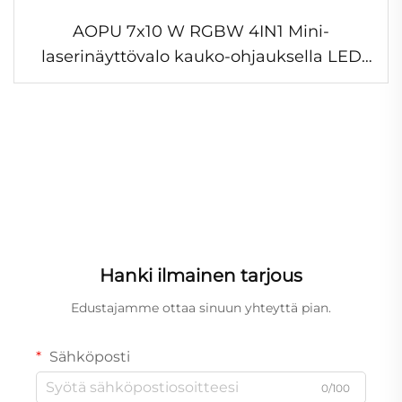
AOPU 7x10 W RGBW 4IN1 Mini-
laserinäyttövalo kauko-ohjauksella LED
KTV yökerho liikkuva pää disko valot
Hanki ilmainen tarjous
Edustajamme ottaa sinuun yhteyttä pian.
Sähköposti
0/100