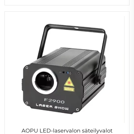
Liikkuva päävalaisin konsertteihin
AOPU LED-laservalon säteilyvalot