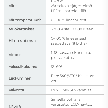
RGBW-
Värit
värisekoitusjärjestelmä
LED:n kaarrefektillä
Väritemperatuurit
0–100 % lineaarisesti
Muokattavissa
3200 K:sta 10 000 K:een
0–100 % lineaarisesti
Himmentimen
säädettävä (8 bittiä)
1–18 kuvaa sekunnissa,
Virtaus
plusvaikutus
Valosulkukulma
5°–60°
Pan: 540°/630° Kallistus:
Liikkuminen
270°
Valvonta
13/17 DMX-512-kanavaa
Sinisellä pohjalla
varustettu LCD-näyttö,
Näyttö