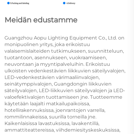
Meidän edustamme
Guangzhou Aopu Lighting Equipment Co., Ltd. on
monipuolinen yritys, joka erikoistuu
valaisemislaiteiden tutkimukseen, suunnitteluun,
tuotantoon, asennukseen, vuokraamiseen,
neuvontaan ja myyntipalveluihin. Erikoistuu
ulkoisten vedenkestävien liikkuvien säteilyvalojen,
LED-vedenkestävien värimaaliinvalojen,
seinätymppivalojen, Guangdongin liikkuvien
säteilyvalojen, LED-liikkuvien säteilyvalojen ja LED-
valoefektivalojen tuottamiseen jne. Tuotteemme
käytetään laajalti matkailupaikoissa,
hotellirakennuksissa, joenrantojen varrella,
rommilinnakeissa, suurilla torneilla jne.
Kaikenlaisissa lavastuksissa, lavakentillä,
ammattiteattereissa, viihdemiesityskeskuksissa,