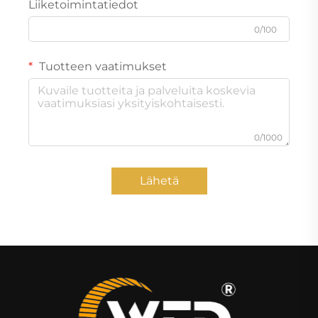
Liiketoimintatiedot
0/100
Tuotteen vaatimukset
0/1000
Lähetä