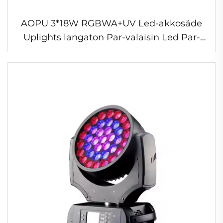
AOPU 3*18W RGBWA+UV Led-akkosäde
Uplights langaton Par-valaisin Led Par-
valaisimet Lavavalaisimet DJ-klubiin
juhlaan ja häät