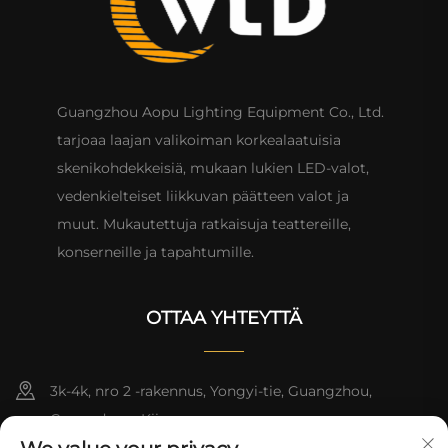
Guangzhou Aopu Lighting Equipment Co., Ltd.
tarjoaa laajan valikoiman korkealaatuisia
skenikohdekkeisiä, mukaan lukien LED-valot,
vedenkielteiset liikkuvan päätteen valot ja
muut. Mukautettuja ratkaisuja teattereille,
konserneille ja tapahtumille.
OTTAA YHTEYTTÄ
3k-4k, nro 2 -rakennus, Yongyi-tie, Guangzhou,
Guangdong, Kiina