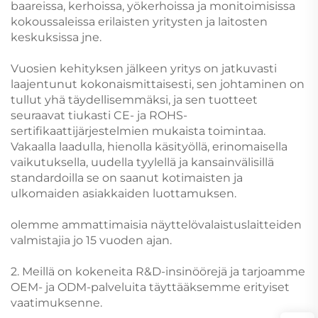
baareissa, kerhoissa, yökerhoissa ja monitoimisissa
kokoussaleissa erilaisten yritysten ja laitosten
keskuksissa jne.
Vuosien kehityksen jälkeen yritys on jatkuvasti
laajentunut kokonaismittaisesti, sen johtaminen on
tullut yhä täydellisemmäksi, ja sen tuotteet
seuraavat tiukasti CE- ja ROHS-
sertifikaattijärjestelmien mukaista toimintaa.
Vakaalla laadulla, hienolla käsityöllä, erinomaisella
vaikutuksella, uudella tyylellä ja kansainvälisillä
standardoilla se on saanut kotimaisten ja
ulkomaiden asiakkaiden luottamuksen.
olemme ammattimaisia näyttelövalaistuslaitteiden
valmistajia jo 15 vuoden ajan.
2. Meillä on kokeneita R&D-insinöörejä ja tarjoamme
OEM- ja ODM-palveluita täyttääksemme erityiset
vaatimuksenne.