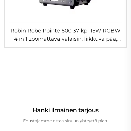
Robin Robe Pointe 600 37 kpl 15W RGBW
4 in 1 zoomattava valaisin, liikkuva pää,
dmx-valo DJ-, disko- ja baarikäyttöön
Hanki ilmainen tarjous
Edustajamme ottaa sinuun yhteyttä pian.