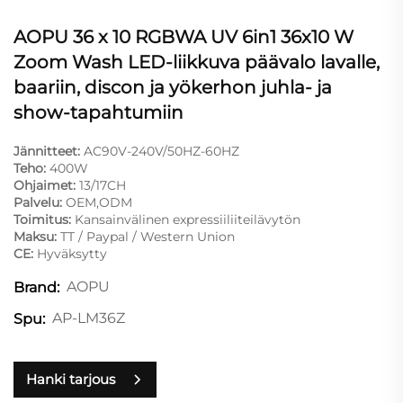
AOPU 36 x 10 RGBWA UV 6in1 36x10 W
Zoom Wash LED-liikkuva päävalo lavalle,
baariin, discon ja yökerhon juhla- ja
show-tapahtumiin
Jännitteet:
AC90V-240V/50HZ-60HZ
Teho:
400W
Ohjaimet:
13/17CH
Palvelu:
OEM,ODM
Toimitus:
Kansainvälinen expressiiliiteilävytön
Maksu:
TT / Paypal / Western Union
CE:
Hyväksytty
AOPU
Brand:
AP-LM36Z
Spu:
Hanki tarjous