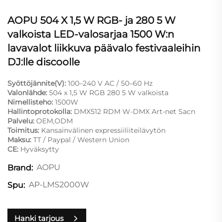
AOPU 504 X 1,5 W RGB- ja 280 5 W
valkoista LED-valosarjaa 1500 W:n
lavavalot liikkuva päävalo festivaaleihin
DJ:lle discoolle
Syöttöjännite(V):
100–240 V AC / 50–60 Hz
Valonlähde:
504 x 1,5 W RGB 280 5 W valkoista
Nimellisteho:
1500W
Hallintoprotokolla:
DMX512 RDM W-DMX Art-net Sacn
Palvelu:
OEM,ODM
Toimitus:
Kansainvälinen expressiiliiteilävytön
Maksu:
TT / Paypal / Western Union
CE:
Hyväksytty
AOPU
Brand:
AP-LMS2000W
Spu:
Hanki tarjous