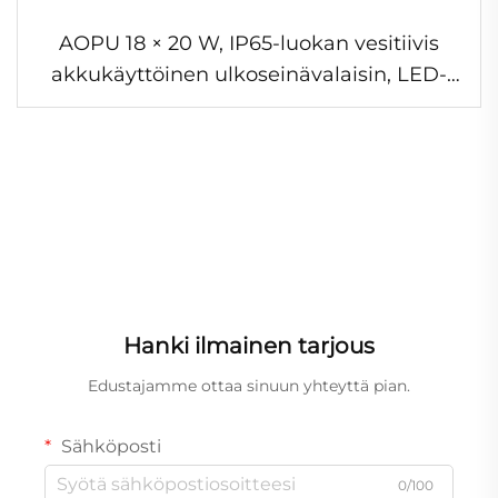
AOPU 18 × 20 W, IP65-luokan vesitiivis
akkukäyttöinen ulkoseinävalaisin, LED-
seinävalaisin, DMX-ohjattava LED-
matriisivalaisin arkkitehtoniseen käyttöön
ja juhliin
Hanki ilmainen tarjous
Edustajamme ottaa sinuun yhteyttä pian.
Sähköposti
0/100