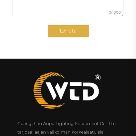
0/1000
Lähetä
Guangzhou Aopu Lighting Equipment Co., Ltd.
tarjoaa laajan valikoiman korkealaatuisia