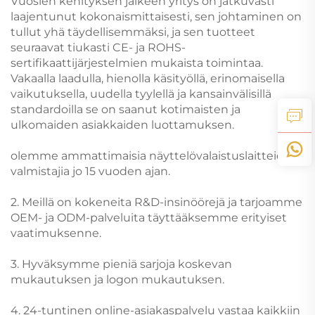
Vuosien kehityksen jälkeen yritys on jatkuvasti
laajentunut kokonaismittaisesti, sen johtaminen on
tullut yhä täydellisemmäksi, ja sen tuotteet
seuraavat tiukasti CE- ja ROHS-
sertifikaattijärjestelmien mukaista toimintaa.
Vakaalla laadulla, hienolla käsityöllä, erinomaisella
vaikutuksella, uudella tyylellä ja kansainvälisillä
standardoilla se on saanut kotimaisten ja
ulkomaiden asiakkaiden luottamuksen.
olemme ammattimaisia näyttelövalaistuslaitteiden
valmistajia jo 15 vuoden ajan.
2. Meillä on kokeneita R&D-insinöörejä ja tarjoamme
OEM- ja ODM-palveluita täyttääksemme erityiset
vaatimuksenne.
3. Hyväksymme pieniä sarjoja koskevan
mukautuksen ja logon mukautuksen.
4. 24-tuntinen online-asiakaspalvelu vastaa kaikkiin