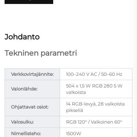
Johdanto
Tekninen parametri
Verkkovirtajännite:
100–240 V AC / 50–60 Hz
504 x 1,5 W RGB 280 5 W
Valonlähde:
valkoista
14 RGB-levyä, 28 valkoista
Ohjattavat osiot:
pikseliä
Valosulku:
RGB 120° / Valkoinen 60°
Nimellisteho:
1500W