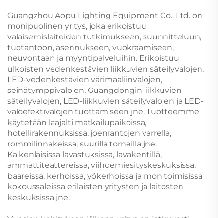
Guangzhou Aopu Lighting Equipment Co., Ltd. on
monipuolinen yritys, joka erikoistuu
valaisemislaiteiden tutkimukseen, suunnitteluun,
tuotantoon, asennukseen, vuokraamiseen,
neuvontaan ja myyntipalveluihin. Erikoistuu
ulkoisten vedenkestävien liikkuvien säteilyvalojen,
LED-vedenkestävien värimaaliinvalojen,
seinätymppivalojen, Guangdongin liikkuvien
säteilyvalojen, LED-liikkuvien säteilyvalojen ja LED-
valoefektivalojen tuottamiseen jne. Tuotteemme
käytetään laajalti matkailupaikoissa,
hotellirakennuksissa, joenrantojen varrella,
rommilinnakeissa, suurilla torneilla jne.
Kaikenlaisissa lavastuksissa, lavakentillä,
ammattiteattereissa, viihdemiesityskeskuksissa,
baareissa, kerhoissa, yökerhoissa ja monitoimisissa
kokoussaleissa erilaisten yritysten ja laitosten
keskuksissa jne.