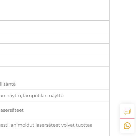
liitäntä
ian näyttö, lämpötilan näyttö
 lasersäteet
esti, animoidut lasersäteet voivat tuottaa