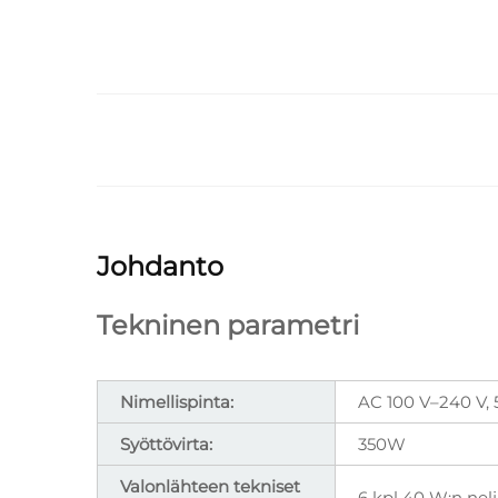
Johdanto
Tekninen parametri
Nimellispinta:
AC 100 V–240 V, 
Syöttövirta:
350W
Valonlähteen tekniset
6 kpl 40 W:n nel