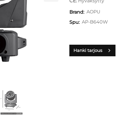
CE:
Hyväksytty
AOPU
Brand:
AP-B640W
Spu:
Hanki tarjous