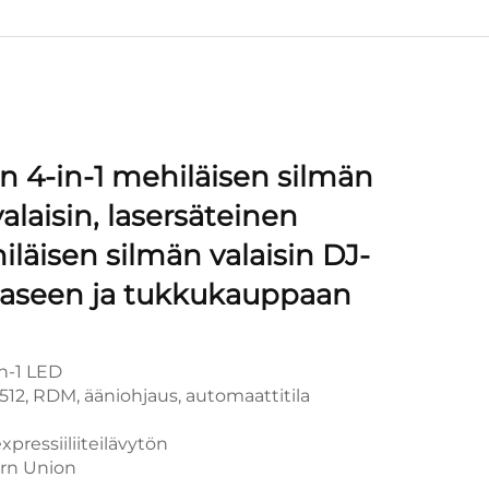
 4-in-1 mehiläisen silmän
alaisin, lasersäteinen
läisen silmän valaisin DJ-
taaseen ja tukkukauppaan
in-1 LED
12, RDM, ääniohjaus, automaattitila
pressiiliiteilävytön
ern Union