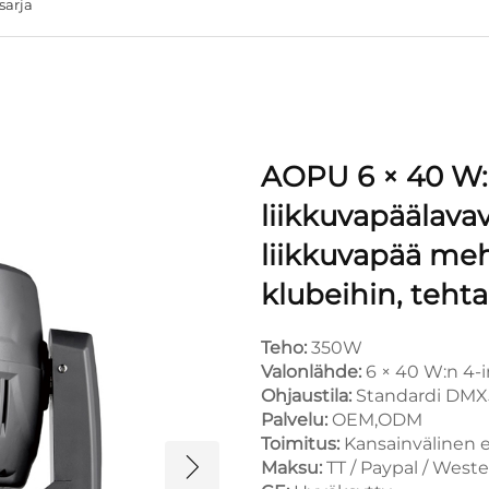
sarja
AOPU 6 × 40 W:n
liikkuvapäälavav
liikkuvapää mehi
klubeihin, teh
Teho:
350W
Valonlähde:
6 × 40 W:n 4-
Ohjaustila:
Standardi DMX5
Palvelu:
OEM,ODM
Toimitus:
Kansainvälinen ex
Maksu:
TT / Paypal / West