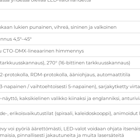
ukaan lukien punainen, vihreä, sininen ja valkoinen
ennus 4,5°–45°
tu CTO-DMX-lineaarinen himmennys
n tarkkuusskannaus), 270° (16-bittinen tarkkuusskannaus)
-protokolla, RDM-protokolla, ääniohjaus, automaattitila
3-napainen / vaihtoehtoisesti 5-napainen), sarjakytketty virta
äyttö, kaksikielinen valikko kiinaksi ja englanniksi, anturiv
äde-, erikoisvaikutustilat (spiraali, kaleidoskooppi), animoidut
evy voi pyöriä äärettömästi, LED-valot voidaan ohjata itsenäis
amaisia, pinnallisesti jakautuneita ja muita lasersäteitä