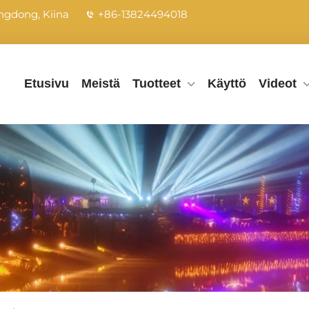
ngdong, Kiina
+86-13824494018
Etusivu
Meistä
Tuotteet
Käyttö
Videot