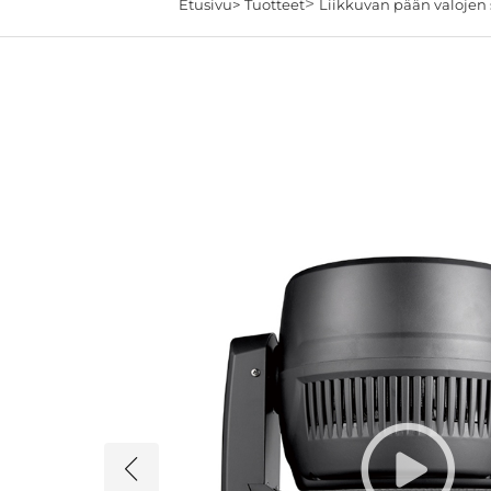
>
Etusivu>
Tuotteet
Liikkuvan pään valojen 