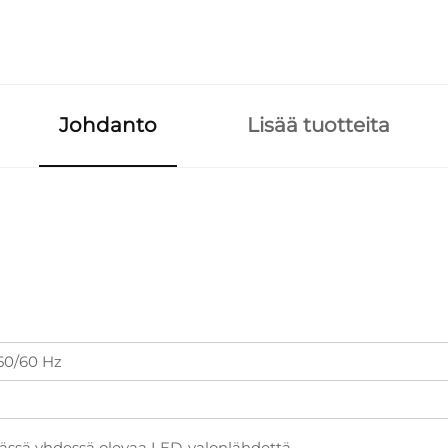
Johdanto
Lisää tuotteita
50/60 Hz
jässä yhdessä olevaa LED-valonlähdettä