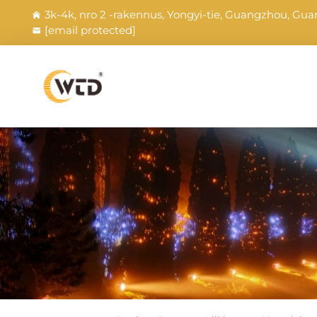
3k-4k, nro 2 -rakennus, Yongyi-tie, Guangzhou, Gua
[email protected]