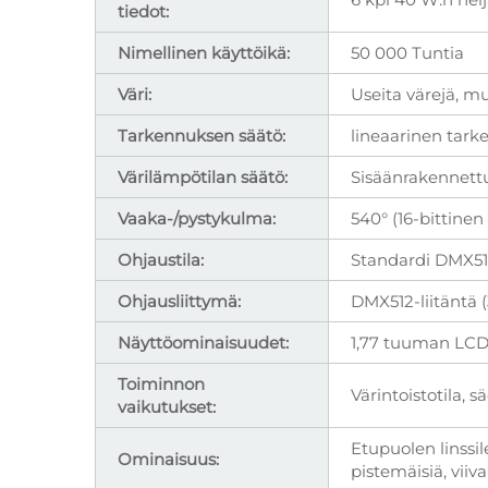
tiedot:
Nimellinen käyttöikä:
50 000 Tuntia
Väri:
Useita värejä, m
Tarkennuksen säätö:
lineaarinen tark
Värilämpötilan säätö:
Sisäänrakennet
Vaaka-/pystykulma:
540° (16-bittine
Ohjaustila:
Standardi DMX512
Ohjausliittymä:
DMX512-liitäntä (
Näyttöominaisuudet:
1,77 tuuman LCD-n
Toiminnon
Värintoistotila, s
vaikutukset:
Etupuolen linssil
Ominaisuus:
pistemäisiä, viiv