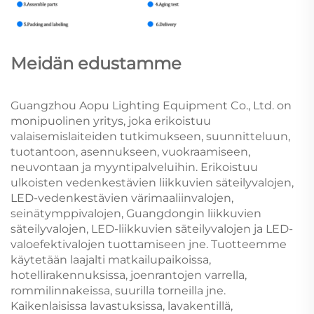
Meidän edustamme
Guangzhou Aopu Lighting Equipment Co., Ltd. on
monipuolinen yritys, joka erikoistuu
valaisemislaiteiden tutkimukseen, suunnitteluun,
tuotantoon, asennukseen, vuokraamiseen,
neuvontaan ja myyntipalveluihin. Erikoistuu
ulkoisten vedenkestävien liikkuvien säteilyvalojen,
LED-vedenkestävien värimaaliinvalojen,
seinätymppivalojen, Guangdongin liikkuvien
säteilyvalojen, LED-liikkuvien säteilyvalojen ja LED-
valoefektivalojen tuottamiseen jne. Tuotteemme
käytetään laajalti matkailupaikoissa,
hotellirakennuksissa, joenrantojen varrella,
rommilinnakeissa, suurilla torneilla jne.
Kaikenlaisissa lavastuksissa, lavakentillä,