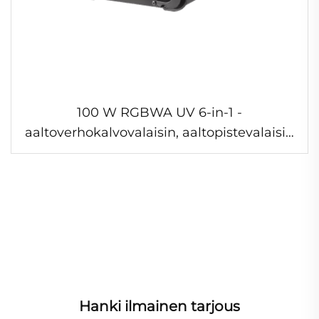
100 W RGBWA UV 6-in-1 -
aaltoverhokalvovalaisin, aaltopistevalaisin
meren aaltojen projektorilampulla, 3D-
vesiaaltoefekti, rakennusprojektori
Hanki ilmainen tarjous