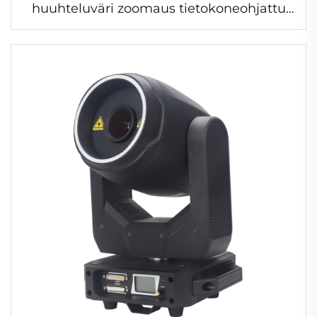
huuhteluväri zoomaus tietokoneohjattu
leikkausvalaisin