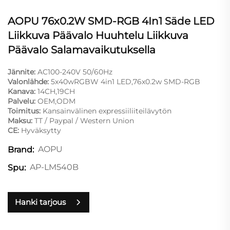
AOPU 76x0.2W SMD-RGB 4In1 Säde LED
Liikkuva Päävalo Huuhtelu Liikkuva
Päävalo Salamavaikutuksella
Jännite:
AC100-240V 50/60Hz
Valonlähde:
5x40wRGBW 4in1 LED,76x0.2w SMD-RGB
Kanava:
14CH,19CH
Palvelu:
OEM,ODM
Toimitus:
Kansainvälinen expressiiliiteilävytön
Maksu:
TT / Paypal / Western Union
CE:
Hyväksytty
AOPU
Brand:
AP-LM540B
Spu:
Hanki tarjous