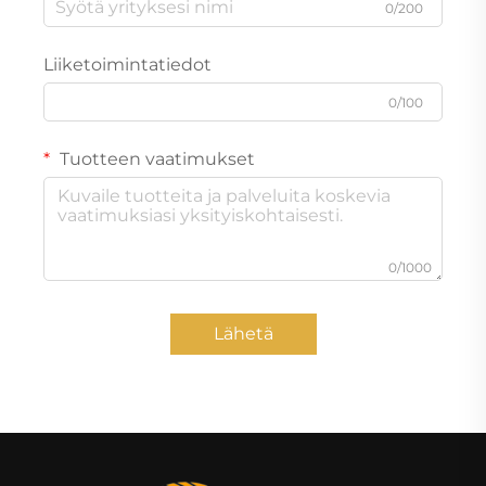
0/200
Liiketoimintatiedot
0/100
Tuotteen vaatimukset
0/1000
Lähetä