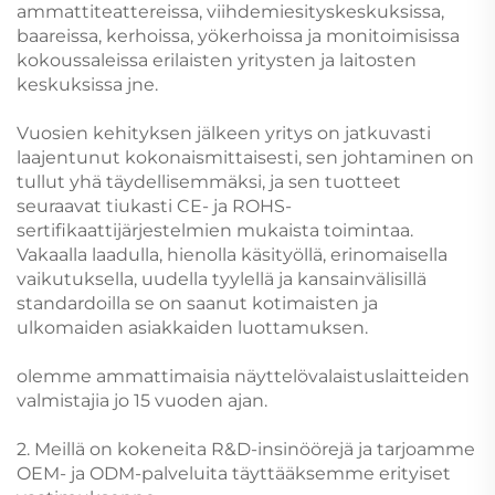
ammattiteattereissa, viihdemiesityskeskuksissa,
baareissa, kerhoissa, yökerhoissa ja monitoimisissa
kokoussaleissa erilaisten yritysten ja laitosten
keskuksissa jne.
Vuosien kehityksen jälkeen yritys on jatkuvasti
laajentunut kokonaismittaisesti, sen johtaminen on
tullut yhä täydellisemmäksi, ja sen tuotteet
seuraavat tiukasti CE- ja ROHS-
sertifikaattijärjestelmien mukaista toimintaa.
Vakaalla laadulla, hienolla käsityöllä, erinomaisella
vaikutuksella, uudella tyylellä ja kansainvälisillä
standardoilla se on saanut kotimaisten ja
ulkomaiden asiakkaiden luottamuksen.
olemme ammattimaisia näyttelövalaistuslaitteiden
valmistajia jo 15 vuoden ajan.
2. Meillä on kokeneita R&D-insinöörejä ja tarjoamme
OEM- ja ODM-palveluita täyttääksemme erityiset