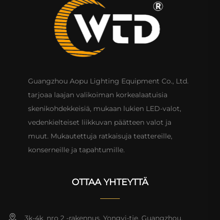
Guangzhou Aopu Lighting Equipment Co., Ltd.
tarjoaa laajan valikoiman korkealaatuisia
skenikohdekkeisiä, mukaan lukien LED-valot,
vedenkielteiset liikkuvan päätteen valot ja
muut. Mukautettuja ratkaisuja teattereille,
konserneille ja tapahtumille.
OTTAA YHTEYTTÄ
3k-4k, nro 2 -rakennus, Yongyi-tie, Guangzhou,