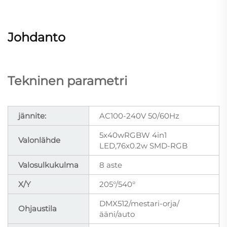
Johdanto
Tekninen parametri
jännite:
AC100-240V 50/60Hz
5x40wRGBW 4in1
Valonlähde
LED,76x0.2w SMD-RGB
Valosulkukulma
8 aste
X/Y
205°/540°
DMX512/mestari-orja/
Ohjaustila
ääni/auto