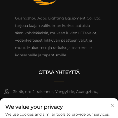
Guangzhou Aopu Lighting Equipment Co., Ltd.
tarjoaa laajan valikoiman korkealaatuisia
skenikohdekkeisiä, mukaan lukien LED-valot,
vedenkielteiset liikkuvan päätteen valot ja
muut. Mukautettuja ratkaisuja teattereille,
konserneille ja tapahtumille.
OTTAA YHTEYTTÄ
3k-4k, nro 2 -rakennus, Yongyi-tie, Guangzhou,
Guangdong, Kiina
We value your privacy
+86-13824494018
We use cookies and similar tools to provide our services.