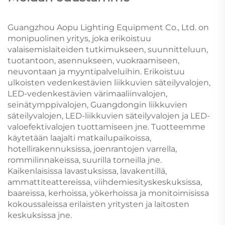
Guangzhou Aopu Lighting Equipment Co., Ltd. on
monipuolinen yritys, joka erikoistuu
valaisemislaiteiden tutkimukseen, suunnitteluun,
tuotantoon, asennukseen, vuokraamiseen,
neuvontaan ja myyntipalveluihin. Erikoistuu
ulkoisten vedenkestävien liikkuvien säteilyvalojen,
LED-vedenkestävien värimaaliinvalojen,
seinätymppivalojen, Guangdongin liikkuvien
säteilyvalojen, LED-liikkuvien säteilyvalojen ja LED-
valoefektivalojen tuottamiseen jne. Tuotteemme
käytetään laajalti matkailupaikoissa,
hotellirakennuksissa, joenrantojen varrella,
rommilinnakeissa, suurilla torneilla jne.
Kaikenlaisissa lavastuksissa, lavakentillä,
ammattiteattereissa, viihdemiesityskeskuksissa,
baareissa, kerhoissa, yökerhoissa ja monitoimisissa
kokoussaleissa erilaisten yritysten ja laitosten
keskuksissa jne.