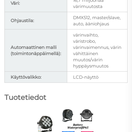
16,7 miljoonaa
Väri:
värimuutosta
DMX512, master/slave,
Ohjaustila:
auto, ääniohjaus
värinvaihto,
väristrobo,
Automaattinen malli
värinvaimennus, värin
(toimintonäppäimellä):
vähittäinen
muutos/värin
hyppäysmuutos
Käyttövalikko:
LCD-näyttö
Tuotetiedot