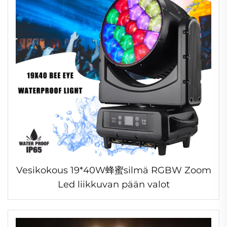
Vesikokous 19*40W蜂蜜silmä RGBW Zoom
Led liikkuvan pään valot