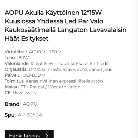
AOPU Akulla Käyttöinen 12*15W
Kuusiossa Yhdessä Led Par Valo
Kaukosäätimellä Langaton Lavavalaisin
Häät Esitykset
Virtalähde:
AC110 V - 250 V
Teho:
180W
Valonlähde:
12 kpl 15 W:n suuri kirkkaus 6in1-ledit
Ohjaustila:
DMX512, master/slave, auto, ääniohjaus
Palvelu:
OEM,ODM
Toimitus:
Kansainvälinen expressiiliiteilävytön
Maksu:
TT / Paypal / Western Union
CE:
Hyväksytty
AOPU
Brand:
AP-3050A
Spu:
Hanki tarjous