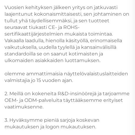
Vuosien kehityksen jälkeen yritys on jatkuvasti
laajentunut kokonaismittaisesti, sen johtaminen on
tullut yhä täydellisemmäksi, ja sen tuotteet
seuraavat tiukasti CE- ja ROHS-
sertifikaattijärjestelmien mukaista toimintaa.
Vakaalla laadulla, hienolla käsityöllä, erinomaisella
vaikutuksella, uudella tyylellä ja kansainvälisillä
standardoilla se on saanut kotimaisten ja
ulkomaiden asiakkaiden luottamuksen.
olemme ammattimaisia näyttelövalaistuslaitteiden
valmistajia jo 15 vuoden ajan.
2. Meillä on kokeneita R&D-insinöörejä ja tarjoamme
OEM- ja ODM-palveluita täyttääksemme erityiset
vaatimuksenne.
3. Hyväksymme pieniä sarjoja koskevan
mukautuksen ja logon mukautuksen.