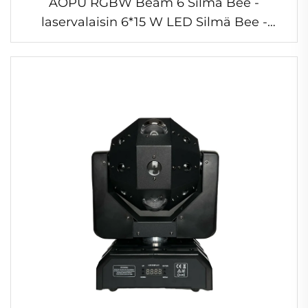
AOPU RGBW Beam 6 Silmä Bee -
laservalaisin 6*15 W LED Silmä Bee -
liikkuva valokone Beam -valaisin baari DJ
discoon