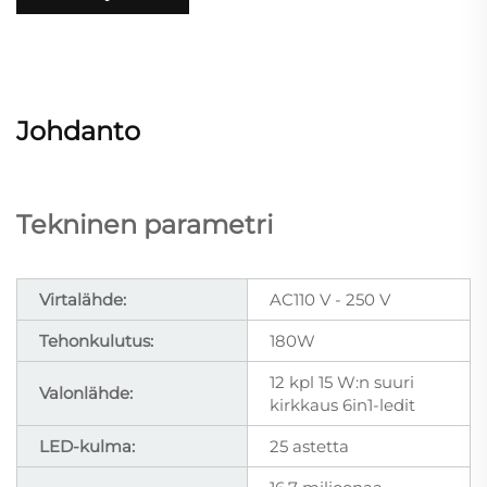
Johdanto
Tekninen parametri
Virtalähde:
AC110 V - 250 V
Tehonkulutus:
180W
12 kpl 15 W:n suuri
Valonlähde:
kirkkaus 6in1-ledit
LED-kulma:
25 astetta