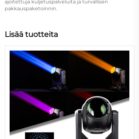
ajoitettuja kuljetuspalveluita ja turvallisen
pakkauspaketoinnin.
Lisää tuotteita