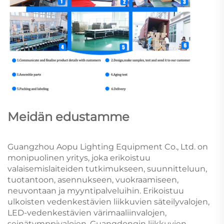
Meidän edustamme
Guangzhou Aopu Lighting Equipment Co., Ltd. on
monipuolinen yritys, joka erikoistuu
valaisemislaiteiden tutkimukseen, suunnitteluun,
tuotantoon, asennukseen, vuokraamiseen,
neuvontaan ja myyntipalveluihin. Erikoistuu
ulkoisten vedenkestävien liikkuvien säteilyvalojen,
LED-vedenkestävien värimaaliinvalojen,
seinätymppivalojen, Guangdongin liikkuvien