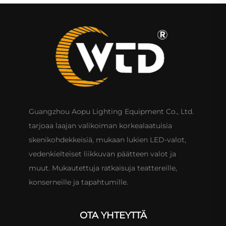
Guangzhou Aopu Lighting Equipment Co., Ltd.
tarjoaa laajan valikoiman korkealaatuisia
skenikohdekkeisiä, mukaan lukien LED-valot,
vedenkielteiset liikkuvan päätteen valot ja
muut. Mukautettuja ratkaisuja teattereille,
konserneille ja tapahtumille.
OTA YHTEYTTÄ