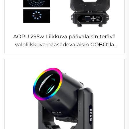
AOPU 295w Liikkuva päävalaisin terävä
valoliikkuva pääsädevalaisin GOBO:lla
disco baari konsertti Dj lavat liikkuvat
pääsäteet 295