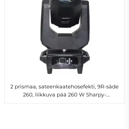
2 prismaa, sateenkaatehosefekti, 9R-säde
260, liikkuva pää 260 W Sharpy-
liikkuvasädevalo discolle, klubeille, lavalle,
DJ-valot