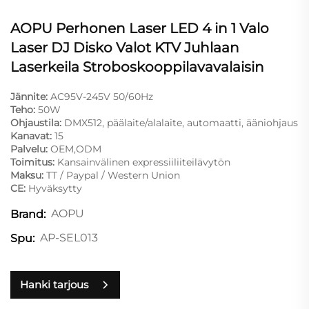
AOPU Perhonen Laser LED 4 in 1 Valo
Laser DJ Disko Valot KTV Juhlaan
Laserkeila Stroboskooppilavavalaisin
Jännite:
AC95V-245V 50/60Hz
Teho:
50W
Ohjaustila:
DMX512, päälaite/alalaite, automaatti, ääniohjaus
Kanavat:
15
Palvelu:
OEM,ODM
Toimitus:
Kansainvälinen expressiiliiteilävytön
Maksu:
TT / Paypal / Western Union
CE:
Hyväksytty
AOPU
Brand:
AP-SEL013
Spu:
Hanki tarjous