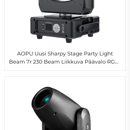
AOPU Uusi Sharpy Stage Party Light
Beam 7r 230 Beam Liikkuva Päävalo RGB-
kehällä Hääille Dj Disco Klubiin