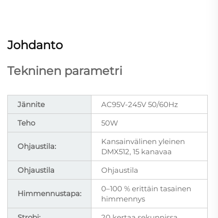
Johdanto
Tekninen parametri
Jännite
AC95V-245V 50/60Hz
Teho
50W
Kansainvälinen yleinen
Ohjaustila:
DMX512, 15 kanavaa
Ohjaustila
Ohjaustila
0–100 % erittäin tasainen
Himmennustapa:
himmennys
Strobi:
20 kertaa sekunnissa