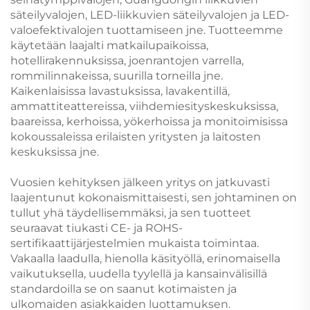
säteilyvalojen, LED-liikkuvien säteilyvalojen ja LED-
valoefektivalojen tuottamiseen jne. Tuotteemme
käytetään laajalti matkailupaikoissa,
hotellirakennuksissa, joenrantojen varrella,
rommilinnakeissa, suurilla torneilla jne.
Kaikenlaisissa lavastuksissa, lavakentillä,
ammattiteattereissa, viihdemiesityskeskuksissa,
baareissa, kerhoissa, yökerhoissa ja monitoimisissa
kokoussaleissa erilaisten yritysten ja laitosten
keskuksissa jne.
Vuosien kehityksen jälkeen yritys on jatkuvasti
laajentunut kokonaismittaisesti, sen johtaminen on
tullut yhä täydellisemmäksi, ja sen tuotteet
seuraavat tiukasti CE- ja ROHS-
sertifikaattijärjestelmien mukaista toimintaa.
Vakaalla laadulla, hienolla käsityöllä, erinomaisella
vaikutuksella, uudella tyylellä ja kansainvälisillä
standardoilla se on saanut kotimaisten ja
ulkomaiden asiakkaiden luottamuksen.