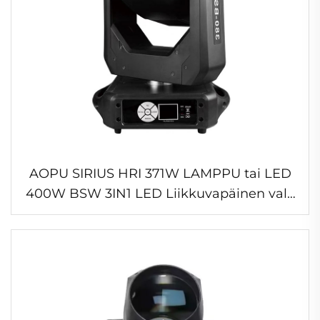
AOPU SIRIUS HRI 371W LAMPPU tai LED
400W BSW 3IN1 LED Liikkuvapäinen valo
säteilyvalo Liikkuvapäinen lavavalon DJ
Disco Joulukuu