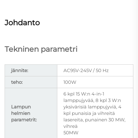
Johdanto
Tekninen parametri
jännite:
AC95V-245V / 50 Hz
teho:
100W
6 kpl 15 W:n 4-in-1
lamppujyvää, 8 kpl 3 W:n
Lampun
yksivärisiä lamppujyviä, 4
helmien
kpl punaisia ja vihreitä
parametrit:
lasereita, punainen 30 MW,
vihreä
50MW