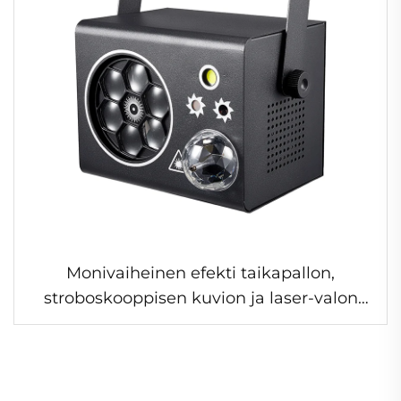
Monivaiheinen efekti taikapallon,
stroboskooppisen kuvion ja laser-valon
yhdistelmällä 4-in-1 mini-efektivalo
perheen juhliin