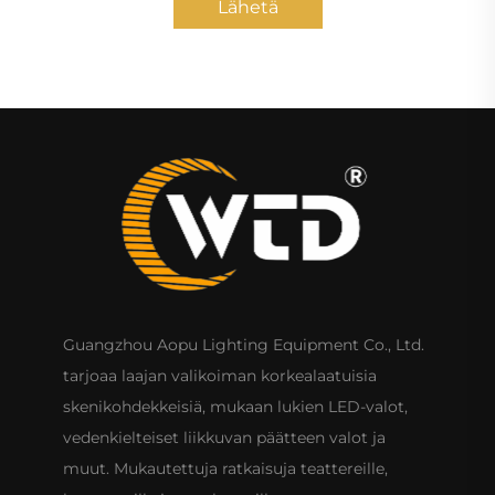
Lähetä
Guangzhou Aopu Lighting Equipment Co., Ltd.
tarjoaa laajan valikoiman korkealaatuisia
skenikohdekkeisiä, mukaan lukien LED-valot,
vedenkielteiset liikkuvan päätteen valot ja
muut. Mukautettuja ratkaisuja teattereille,