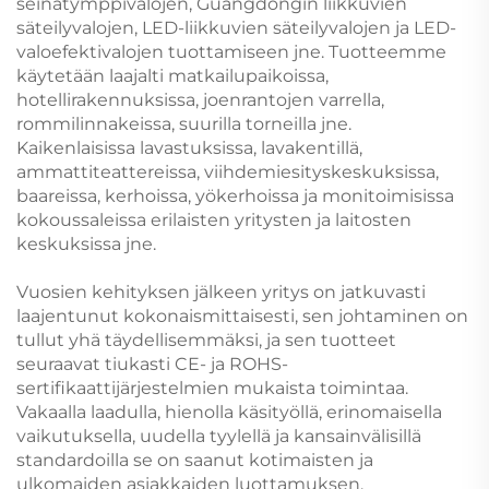
seinätymppivalojen, Guangdongin liikkuvien
säteilyvalojen, LED-liikkuvien säteilyvalojen ja LED-
valoefektivalojen tuottamiseen jne. Tuotteemme
käytetään laajalti matkailupaikoissa,
hotellirakennuksissa, joenrantojen varrella,
rommilinnakeissa, suurilla torneilla jne.
Kaikenlaisissa lavastuksissa, lavakentillä,
ammattiteattereissa, viihdemiesityskeskuksissa,
baareissa, kerhoissa, yökerhoissa ja monitoimisissa
kokoussaleissa erilaisten yritysten ja laitosten
keskuksissa jne.
Vuosien kehityksen jälkeen yritys on jatkuvasti
laajentunut kokonaismittaisesti, sen johtaminen on
tullut yhä täydellisemmäksi, ja sen tuotteet
seuraavat tiukasti CE- ja ROHS-
sertifikaattijärjestelmien mukaista toimintaa.
Vakaalla laadulla, hienolla käsityöllä, erinomaisella
vaikutuksella, uudella tyylellä ja kansainvälisillä
standardoilla se on saanut kotimaisten ja
ulkomaiden asiakkaiden luottamuksen.