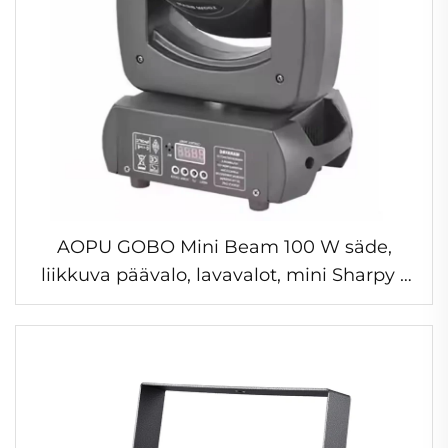
AOPU GOBO Mini Beam 100 W säde,
liikkuva päävalo, lavavalot, mini Sharpy -
valo disko-, baari-, kerho- ja
juhlatilaisuuksiin