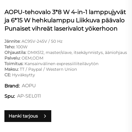
AOPU-tehovalo 3*8 W 4-in-1 lamppujyvät
ja 6*15 W hehkulamppu Liikkuva päävalo
Punaiset vihreät laserivalot yökerhoon
Jännite:
AC95V-245V / 50 Hz
Teho:
100W
Ohjaustila:
DMX512, master/slave, itsekäynnistys, ääniohjaus
Palvelu:
OEM,ODM
Toimitus:
Kansainvälinen expressiiliiteilävytön
Maksu:
TT / Paypal / Western Union
CE:
Hyväksytty
AOPU
Brand:
AP-SEL011
Spu:
Hanki tarjous