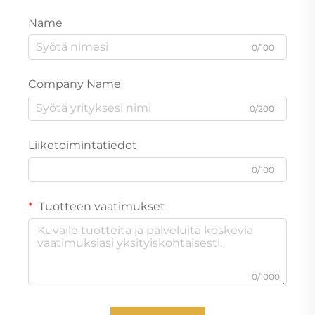
Name
0/100
Company Name
0/200
Liiketoimintatiedot
0/100
Tuotteen vaatimukset
0/1000