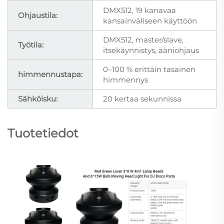
DMX512, 19 kanavaa
Ohjaustila:
kansainväliseen käyttöön
DMX512, master/slave,
Työtila:
itsekäynnistys, ääniohjaus
0–100 % erittäin tasainen
himmennustapa:
himmennys
Sähköisku:
20 kertaa sekunnissa
Tuotetiedot