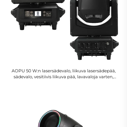
AOPU 50 W:n laser­säde­valo, liikuva laser­säde­pää,
säde­valo, vesitiivis liikuva pää, lavavaloja varten,
tukkukauppa ulko­tiloihin ja maisema­alueille