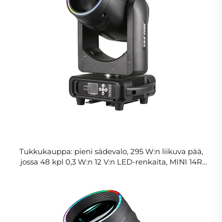
Tukkukauppa: pieni säde­valo, 295 W:n liikuva pää,
jossa 48 kpl 0,3 W:n 12 V:n LED‐renkaita, MINI 14R
295 W:n liikuva pää, lavavalo häihin, KTV‐tiloihin ja
DJ‐tapahtumiin