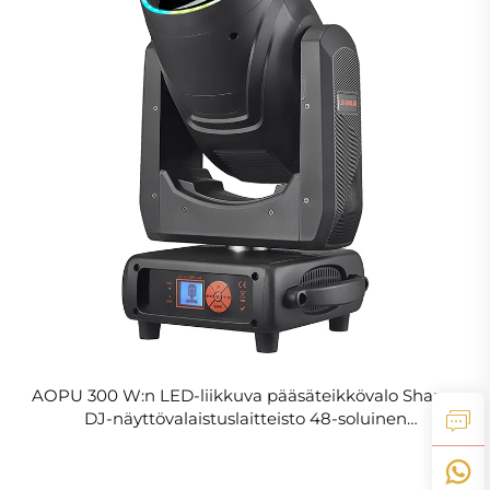
AOPU 300 W:n LED-liikkuva pääsäteikkövalo Sharpy
DJ-näyttövalaistuslaitteisto 48-soluinen
hunajakenkä- ja kaksinkertainen prismasäleikkö
konsertteja varten