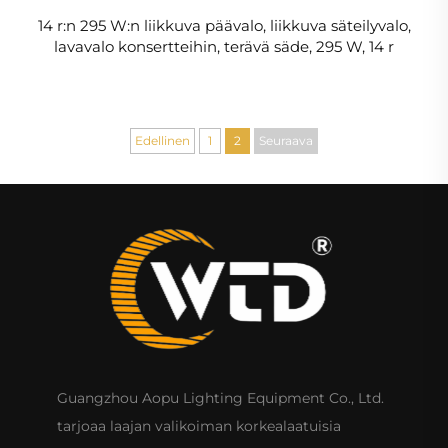
14 r:n 295 W:n liikkuva päävalo, liikkuva säteilyvalo,
lavavalo konsertteihin, terävä säde, 295 W, 14 r
Edellinen
1
2
Seuraava
Guangzhou Aopu Lighting Equipment Co., Ltd.
tarjoaa laajan valikoiman korkealaatuisia