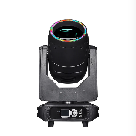
3-in-1 säde/piste/pesu/zoom – juhliin ja tapahtumiin