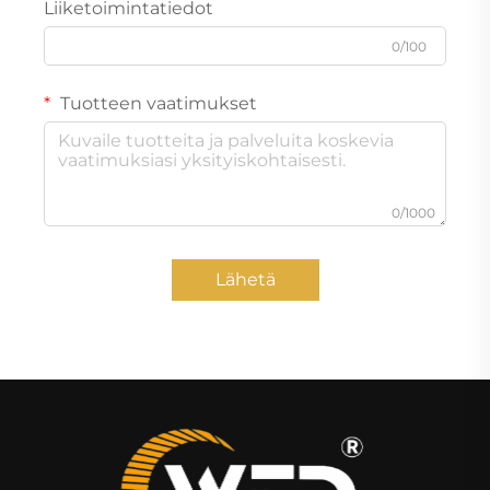
Liiketoimintatiedot
0/100
Tuotteen vaatimukset
0/1000
Lähetä