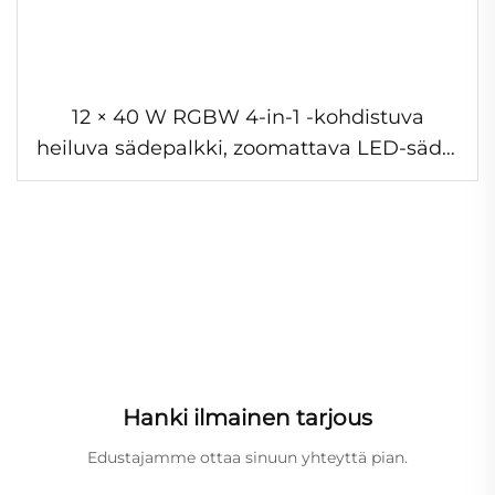
12 × 40 W RGBW 4-in-1 -kohdistuva
heiluva sädepalkki, zoomattava LED-säde,
liikkuvapäinen valo DJ-esityksiin, diskoille,
baareihin, KTV-tiloihin ja lavalle
Hanki ilmainen tarjous
Edustajamme ottaa sinuun yhteyttä pian.