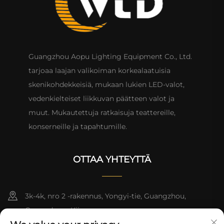
Guangzhou Aopu Lighting Equipment Co., Ltd.
tarjoaa laajan valikoiman korkealaatuisia
skenikohdekkeisiä, mukaan lukien LED-valot,
vedenkielteiset liikkuvan päätteen valot ja
muut. Mukautettuja ratkaisuja teattereille,
konserneille ja tapahtumille.
OTTAA YHTEYTTÄ
3k-4k, nro 2 -rakennus, Yongyi-tie, Guangzhou,
Guangdong, Kiina