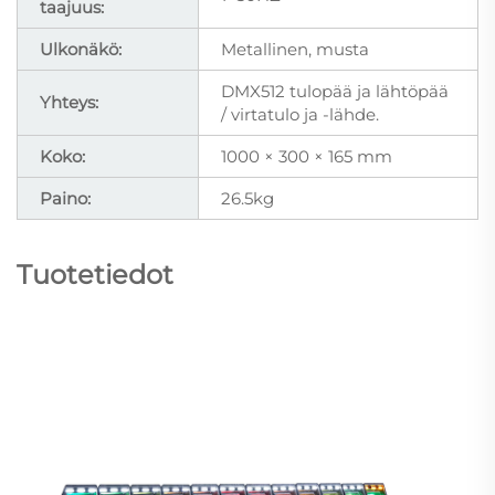
taajuus:
Ulkonäkö:
Metallinen, musta
DMX512 tulopää ja lähtöpää
Yhteys:
/ virtatulo ja -lähde.
Koko:
1000 × 300 × 165 mm
Paino:
26.5kg
Tuotetiedot