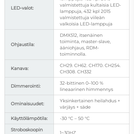
valmistettuja kultaisia LED-
LED-valot:
lamppuja, 432 kpl 2015
valmistettuja viileän
valkoisia LED-lamppuja
DMX512, itsenäinen
toiminta, master-slave,
Ohjaustila:
ääniohjaus, RDM-
toiminnolla.
CH29. CH62. CH170. CH254.
Kanava:
CH308. CH332
32-bittinen 0–100 %
Dimmerointi:
lineaarinen himmennys
Yksinkertainen heilahdus +
Ominaisuudet:
värjäys + säde
Käyttölämpötila:
-30 °C – 50 °C
Stroboskoopin
1~30HZ