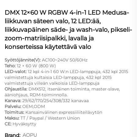
DMX 12×60 W RGBW 4-in-1 LED Medusa-
liikkuvan säteen valo, 12 LED:ää,
liikkuvapäinen säde- ja wash-valo, pikseli-
zoom-matriisipalkki, lavalla ja
konserteissa käytettävä valo
Syöttöjännite(V):
AC100~240V 50/60Hz
Teho:
12 × 60 W (800 W)
LED-valot:
12 kpl 4-in-1 60 W:n LED-lamppuja, 432 kpl 2015
valmistettuja kultaisia LED-lamppuja, 432 kpl 2015
valmistettuja viileän valkoisia LED-lamppuja
Ohjaustila:
DMX512, itsenäinen toiminta, master-slave,
ääniohjaus, RDM-toiminnolla.
Kanava:
29/62/170/254/308/332 kanavaa
Palvelu:
OEM,ODM
Toimitus:
Kansainvälinen expressiiliiteilävytön
Maksu:
TT / Paypal / Western Union
CE:
Hyväksytty
AOPU
Brand: