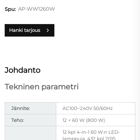
AP-WW1260W
Spu:
Hanki tarjous
Johdanto
Tekninen parametri
Jännite:
AC100~240V 50/60Hz
Teho:
12 × 60 W (800 W)
12 kpl 4-in-1 60 W:n LED-
lamppuja, 432 kpl 2015