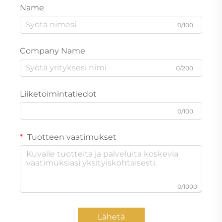
Name
0/100
Company Name
0/200
Liiketoimintatiedot
0/100
Tuotteen vaatimukset
0/1000
Lähetä