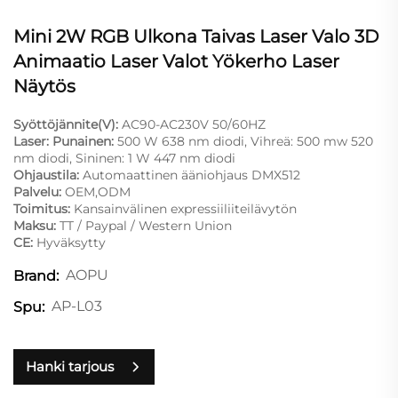
Mini 2W RGB Ulkona Taivas Laser Valo 3D
Animaatio Laser Valot Yökerho Laser
Näytös
Syöttöjännite(V):
AC90-AC230V 50/60HZ
Laser: Punainen:
500 W 638 nm diodi, Vihreä: 500 mw 520
nm diodi, Sininen: 1 W 447 nm diodi
Ohjaustila:
Automaattinen ääniohjaus DMX512
Palvelu:
OEM,ODM
Toimitus:
Kansainvälinen expressiiliiteilävytön
Maksu:
TT / Paypal / Western Union
CE:
Hyväksytty
AOPU
Brand:
AP-L03
Spu:
Hanki tarjous