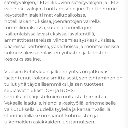
säteilyvalojen, LED-liikkuvien säteilyvalojen ja LED-
valoefektivalojen tuottamiseen jne. Tuotteemme
käytetään laajalti matkailupaikoissa,
hotellirakennuksissa, joenrantojen varrella,
rommilinnakeissa, suurilla torneilla jne.
Kaikenlaisissa lavastuksissa, lavakentillä,
ammattiteattereissa, viihdemiesityskeskuksissa,
baareissa, kerhoissa, yökerhoissa ja monitoimisissa
kokoussaleissa erilaisten yritysten ja laitosten
keskuksissa jne.
Vuosien kehityksen jälkeen yritys on jatkuvasti
laajentunut kokonaismittaisesti, sen johtaminen on
tullut yhä täydellisemmäksi, ja sen tuotteet
seuraavat tiukasti CE- ja ROHS-
sertifikaattijärjestelmien mukaista toimintaa.
Vakaalla laadulla, hienolla käsityöllä, erinomaisella
vaikutuksella, uudella tyylellä ja kansainvälisillä
standardoilla se on saanut kotimaisten ja
ulkomaiden asiakkaiden luottamuksen.