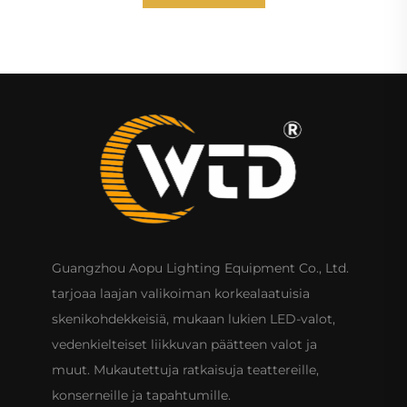
Guangzhou Aopu Lighting Equipment Co., Ltd.
tarjoaa laajan valikoiman korkealaatuisia
skenikohdekkeisiä, mukaan lukien LED-valot,
vedenkielteiset liikkuvan päätteen valot ja
muut. Mukautettuja ratkaisuja teattereille,
konserneille ja tapahtumille.