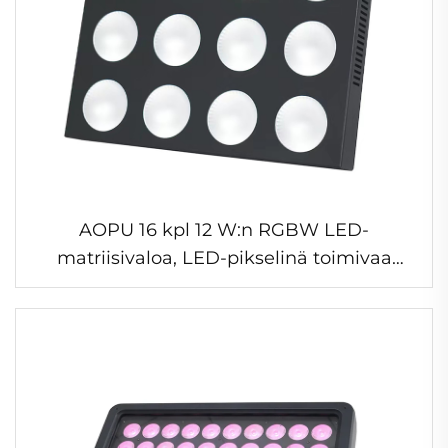
AOPU 16 kpl 12 W:n RGBW LED-
matriisivaloa, LED-pikselinä toimivaa
lavavaloa konsertteihin, DJ-tapahtumiin,
diskoille ja yökerhoihin