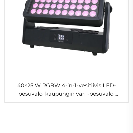
40×25 W RGBW 4-in-1-vesitiivis LED-
pesuvalo, kaupungin väri -pesuvalo,
liikkuvapäinen lavavalo ulkoisiin
rakennuksiin