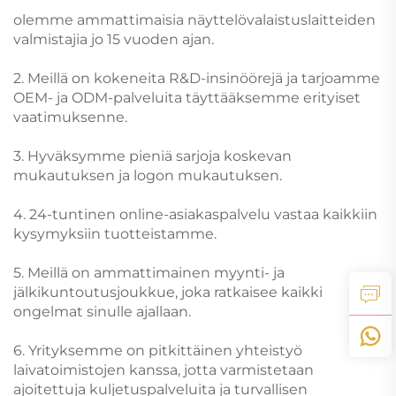
olemme ammattimaisia näyttelövalaistuslaitteiden
valmistajia jo 15 vuoden ajan.
2. Meillä on kokeneita R&D-insinöörejä ja tarjoamme
OEM- ja ODM-palveluita täyttääksemme erityiset
vaatimuksenne.
3. Hyväksymme pieniä sarjoja koskevan
mukautuksen ja logon mukautuksen.
4. 24-tuntinen online-asiakaspalvelu vastaa kaikkiin
kysymyksiin tuotteistamme.
5. Meillä on ammattimainen myynti- ja
jälkikuntoutusjoukkue, joka ratkaisee kaikki
ongelmat sinulle ajallaan.
6. Yrityksemme on pitkittäinen yhteistyö
laivatoimistojen kanssa, jotta varmistetaan
ajoitettuja kuljetuspalveluita ja turvallisen