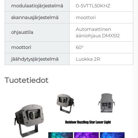
modulaatiojärjestelmä
0-5VTTL50KHZ
skannausjärjestelmä
moottori
Automaattinen
ohjaustila
ääniohjaus DMX512
moottori
60°
jäähdytysjärjestelmä
Luokka 2R
Tuotetiedot