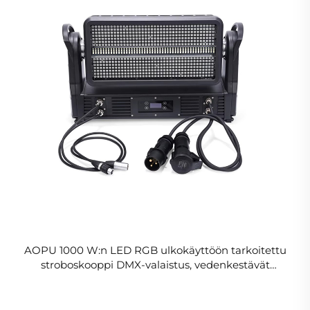
AOPU 1000 W:n LED RGB ulkokäyttöön tarkoitettu
stroboskooppi DMX-valaistus, vedenkestävät
liikkuvapäiset valot, LED-wash-liikkuvapäiset
lavavalaisimet baariin, disko- ja DJ-käyttöön