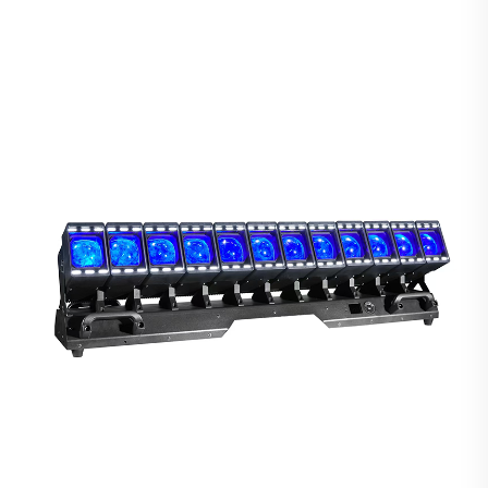
osaiset ravintolavalmistelupäät lavavalaisimena
konsertteihin