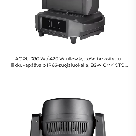
AOPU 380 W / 420 W ulkokäyttöön tarkoitettu
liikkuvapäävalo IP66-suojaluokalla, BSW CMY CTO,
3-in-1 säde/piste/pesu/zoom – juhliin ja tapahtumiin