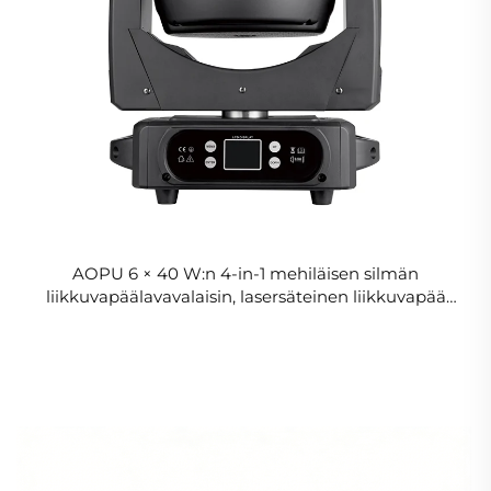
AOPU 6 × 40 W:n 4-in-1 mehiläisen silmän
liikkuvapäälavavalaisin, lasersäteinen liikkuvapää
mehiläisen silmän valaisin DJ-klubeihin, tehtaaseen
ja tukkukauppaan