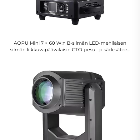
AOPU Mini 7 × 60 W:n B-silmän LED-mehiläisen
silmän liikkuvapäävalaisin CTO-pesu- ja sädesäteen
zoom-efekteillä tapahtumiin, häihin, konsertteihin ja
juhliin