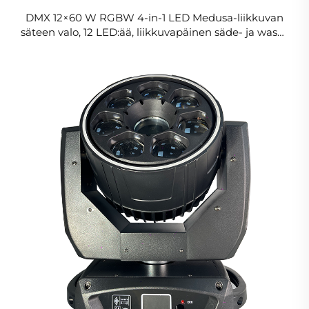
DMX 12×60 W RGBW 4-in-1 LED Medusa-liikkuvan
säteen valo, 12 LED:ää, liikkuvapäinen säde- ja wash-
valo, pikseli-zoom-matriisipalkki, lavalla ja
konserteissa käytettävä valo