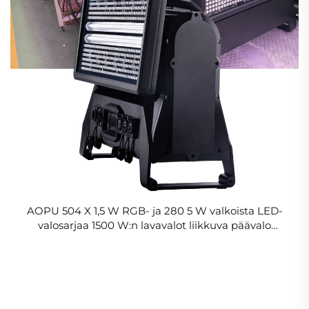
AOPU 504 X 1,5 W RGB- ja 280 5 W valkoista LED-
valosarjaa 1500 W:n lavavalot liikkuva päävalo
festivaaleihin DJ:lle discoolle