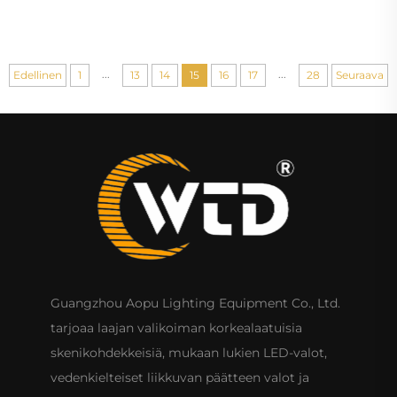
päävalot, lavavalaisimet ulkokäyttöön
...
...
Edellinen
1
13
14
15
16
17
28
Seuraava
Guangzhou Aopu Lighting Equipment Co., Ltd.
tarjoaa laajan valikoiman korkealaatuisia
skenikohdekkeisiä, mukaan lukien LED-valot,
vedenkielteiset liikkuvan päätteen valot ja