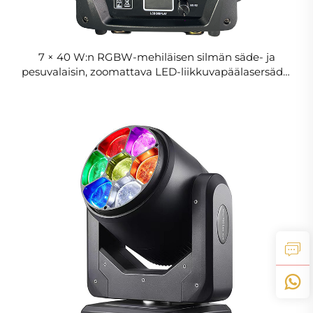
7 × 40 W:n RGBW-mehiläisen silmän säde- ja
pesuvalaisin, zoomattava LED-liikkuvapäälasersäde,
jossa on haloja seuraava efekti konserttien,
tapahtumien ja näyttöjen lavavalaisuuteen