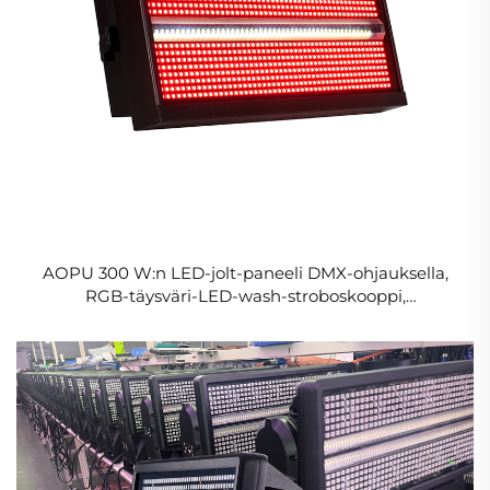
AOPU 300 W:n LED-jolt-paneeli DMX-ohjauksella,
RGB-täysväri-LED-wash-stroboskooppi,
stroboskooppi-kiinnitinvalaisin lavataustaa varten