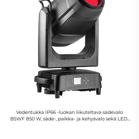
Vedentukka IP66 -luokan liikuteltava sädevalo
BSWF 850 W, säde-, paikka- ja kehysvalo sekä LED-
esitysprofiili, liikuteltava päävalo CMY- ja CTO-
värisekoittimella