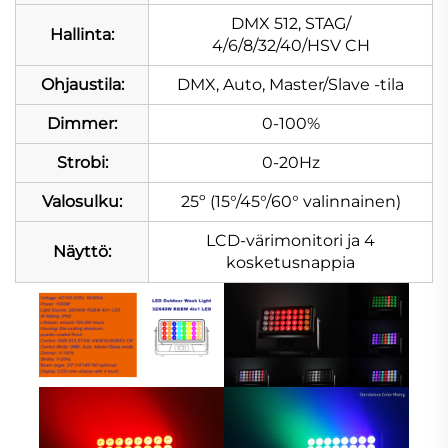
DMX 512, STAG/
Hallinta:
4/6/8/32/40/HSV CH
Ohjaustila:
DMX, Auto, Master/Slave -tila
Dimmer:
0-100%
Strobi:
0-20Hz
Valosulku:
25º (15°/45°/60° valinnainen)
LCD-värimonitori ja 4
Näyttö:
kosketusnappia