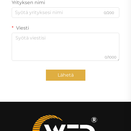
Yrityksen nimi
0/200
Viesti
0/1000
Lähetä