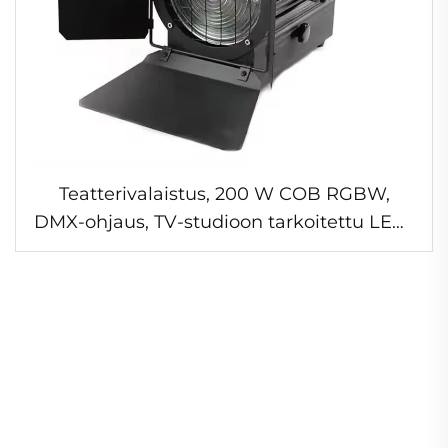
Teatterivalaistus, 200 W COB RGBW,
DMX-ohjaus, TV-studioon tarkoitettu LED-
fresnel-zoomspot-valo yökerhoon