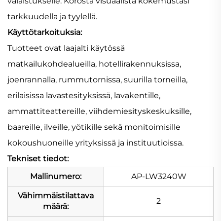
valaistukselle. Korosta visuaalista kokemustasi
tarkkuudella ja tyylellä.
Käyttötarkoituksia:
Tuotteet ovat laajalti käytössä
matkailukohdealueilla, hotellirakennuksissa,
joenrannalla, rummutornissa, suurilla torneilla,
erilaisissa lavastesityksissä, lavakentille,
ammattiteattereille, viihdemiesityskeskuksille,
baareille, ilveille, yötikille sekä monitoimisille
kokoushuoneille yrityksissä ja instituutioissa.
Tekniset tiedot:
Mallinumero:
AP-LW3240W
Vähimmäistilattava
2
määrä: