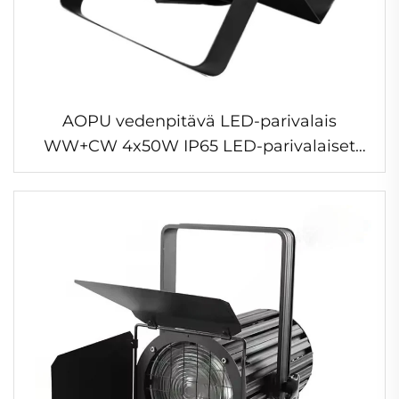
AOPU vedenpitävä LED-parivalais
WW+CW 4x50W IP65 LED-parivalaiset
LED 200W COB 2In1 -
parivalaisvaihevalaisin häät, ulkokonsertti