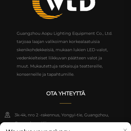
Guangzhou Aopu Lighting Equipment Co., Ltd.
tarjoaa laajan valikoiman korkealaatuisia
skenikohdekkeisiä, mukaan lukien LED-valot,
vedenkielteiset liikkuvan päätteen valot ja
muut. Mukautettuja ratkaisuja teattereille,
konserneille ja tapahtumille.
OTA YHTEYTTÄ
3k-4k, nro 2 -rakennus, Yongyi-tie, Guangzhou,
Guangdong, Kiina