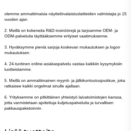
olemme ammattimaisia näyttelövalaistuslaitteiden valmistajia jo 15
vuoden ajan.
2. Meillä on kokeneita R&D-insinöörejä ja tarjoamme OEM- ja
ODM-palveluita täyttääksemme erityiset vaatimuksenne.
3. Hyväksymme pieniä sarjoja koskevan mukautuksen ja logon
mukautuksen.
4. 24-tuntinen online-asiakaspalvelu vastaa kaikkiin kysymyksiin
tuotteistamme.
5. Meillä on ammattimainen myynti- ja jälkikuntoutusjoukkue, joka
ratkaisee kaikki ongelmat sinulle ajallaan.
6. Yrityksemme on pitkittäinen yhteistyö laivatoimistojen kanssa,
jotta varmistetaan ajoitettuja kuljetuspalveluita ja turvallisen
pakkauspaketoinnin.