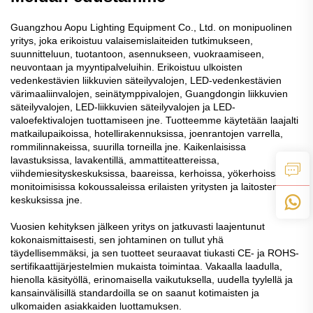
Guangzhou Aopu Lighting Equipment Co., Ltd. on monipuolinen
yritys, joka erikoistuu valaisemislaiteiden tutkimukseen,
suunnitteluun, tuotantoon, asennukseen, vuokraamiseen,
neuvontaan ja myyntipalveluihin. Erikoistuu ulkoisten
vedenkestävien liikkuvien säteilyvalojen, LED-vedenkestävien
värimaaliinvalojen, seinätymppivalojen, Guangdongin liikkuvien
säteilyvalojen, LED-liikkuvien säteilyvalojen ja LED-
valoefektivalojen tuottamiseen jne. Tuotteemme käytetään laajalti
matkailupaikoissa, hotellirakennuksissa, joenrantojen varrella,
rommilinnakeissa, suurilla torneilla jne. Kaikenlaisissa
lavastuksissa, lavakentillä, ammattiteattereissa,
viihdemiesityskeskuksissa, baareissa, kerhoissa, yökerhoissa ja
monitoimisissa kokoussaleissa erilaisten yritysten ja laitosten
keskuksissa jne.
Vuosien kehityksen jälkeen yritys on jatkuvasti laajentunut
kokonaismittaisesti, sen johtaminen on tullut yhä
täydellisemmäksi, ja sen tuotteet seuraavat tiukasti CE- ja ROHS-
sertifikaattijärjestelmien mukaista toimintaa. Vakaalla laadulla,
hienolla käsityöllä, erinomaisella vaikutuksella, uudella tyylellä ja
kansainvälisillä standardoilla se on saanut kotimaisten ja
ulkomaiden asiakkaiden luottamuksen.