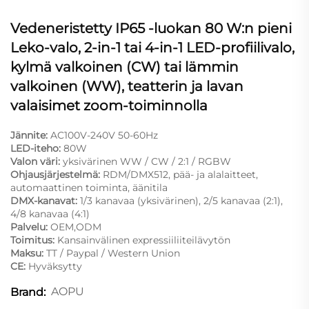
Vedeneristetty IP65 -luokan 80 W:n pieni
Leko-valo, 2-in-1 tai 4-in-1 LED-profiilivalo,
kylmä valkoinen (CW) tai lämmin
valkoinen (WW), teatterin ja lavan
valaisimet zoom-toiminnolla
Jännite:
AC100V-240V 50-60Hz
LED-iteho:
80W
Valon väri:
yksivärinen WW / CW / 2:1 / RGBW
Ohjausjärjestelmä:
RDM/DMX512, pää- ja alalaitteet,
automaattinen toiminta, äänitila
DMX-kanavat:
1/3 kanavaa (yksivärinen), 2/5 kanavaa (2:1),
4/8 kanavaa (4:1)
Palvelu:
OEM,ODM
Toimitus:
Kansainvälinen expressiiliiteilävytön
Maksu:
TT / Paypal / Western Union
CE:
Hyväksytty
AOPU
Brand: