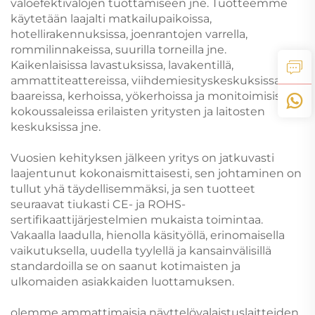
valoefektivalojen tuottamiseen jne. Tuotteemme
käytetään laajalti matkailupaikoissa,
hotellirakennuksissa, joenrantojen varrella,
rommilinnakeissa, suurilla torneilla jne.
Kaikenlaisissa lavastuksissa, lavakentillä,
ammattiteattereissa, viihdemiesityskeskuksissa,
baareissa, kerhoissa, yökerhoissa ja monitoimisissa
kokoussaleissa erilaisten yritysten ja laitosten
keskuksissa jne.
Vuosien kehityksen jälkeen yritys on jatkuvasti
laajentunut kokonaismittaisesti, sen johtaminen on
tullut yhä täydellisemmäksi, ja sen tuotteet
seuraavat tiukasti CE- ja ROHS-
sertifikaattijärjestelmien mukaista toimintaa.
Vakaalla laadulla, hienolla käsityöllä, erinomaisella
vaikutuksella, uudella tyylellä ja kansainvälisillä
standardoilla se on saanut kotimaisten ja
ulkomaiden asiakkaiden luottamuksen.
olemme ammattimaisia näyttelövalaistuslaitteiden