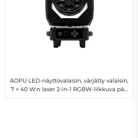
AOPU LED-näyttövalaisin, värjätty valaisin,
7 × 40 W:n laser 2-in-1 RGBW-liikkuva pää
klubille, baarille ja häihin, laser