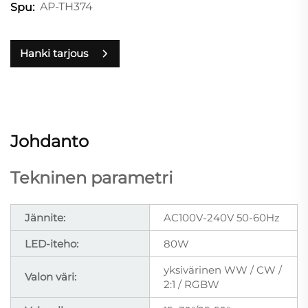
AP-TH374
Spu:
Hanki tarjous
Johdanto
Tekninen parametri
Jännite:
AC100V-240V 50-60Hz
LED-iteho:
80W
yksivärinen WW / CW /
Valon väri:
2:1 / RGBW