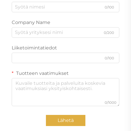
0/100
Company Name
0/200
Liiketoimintatiedot
0/100
Tuotteen vaatimukset
0/1000
Lähetä