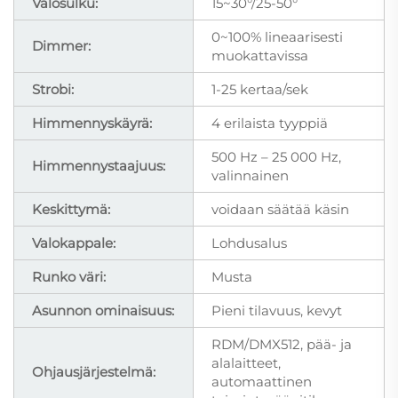
Valosulku:
15~30°/25-50°
0~100% lineaarisesti
Dimmer:
muokattavissa
Strobi:
1-25 kertaa/sek
Himmennyskäyrä:
4 erilaista tyyppiä
500 Hz – 25 000 Hz,
Himmennystaajuus:
valinnainen
Keskittymä:
voidaan säätää käsin
Valokappale:
Lohdusalus
Runko väri:
Musta
Asunnon ominaisuus:
Pieni tilavuus, kevyt
RDM/DMX512, pää- ja
alalaitteet,
Ohjausjärjestelmä:
automaattinen