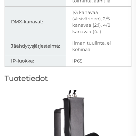
toiminta, äänitila
1/3 kanavaa
(yksivärinen), 2/5
DMX-kanavat:
kanavaa (2:1), 4/8
kanavaa (4:1)
Ilman tuulinta, ei
Jäähdytysjärjestelmä:
kohinaa
IP-luokka:
IP65
Tuotetiedot