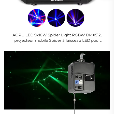
AOPU LED 9x10W Spider Light RGBW DMX512,
projecteur mobile Spider à faisceau LED pour
éclairage de scène DJ, discothèque, bar KTV