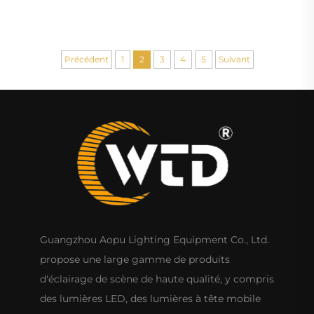
scène DJ, discothèque
Précédent
1
2
3
4
5
Suivant
Guangzhou Aopu Lighting Equipment Co., Ltd.
propose une large gamme de produits
d'éclairage de scène de haute qualité, y compris
des lumières LED, des lumières à tête mobile