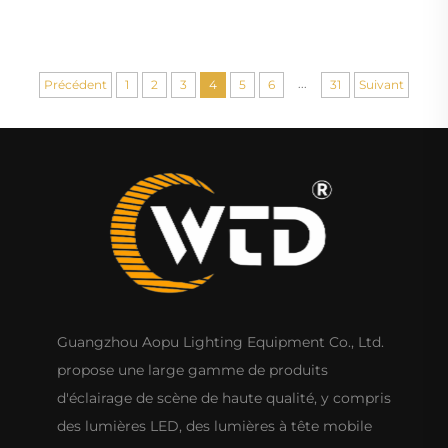
Uplight LED Par Light
...
Précédent
1
2
3
4
5
6
31
Suivant
Guangzhou Aopu Lighting Equipment Co., Ltd.
propose une large gamme de produits
d'éclairage de scène de haute qualité, y compris
des lumières LED, des lumières à tête mobile