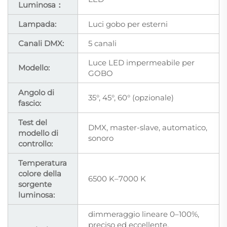
Luminosa：
Lampada:
Luci gobo per esterni
Canali DMX:
5 canali
Luce LED impermeabile per
Modello:
GOBO
Angolo di
35°, 45°, 60° (opzionale)
fascio:
Test del
DMX, master-slave, automatico,
modello di
sonoro
controllo:
Temperatura
colore della
6500 K–7000 K
sorgente
luminosa:
dimmeraggio lineare 0–100%,
preciso ed eccellente,