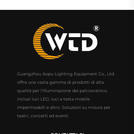
Guangzhou Aopu Lighting Equipment Co., Ltd.
offre una vasta gamma di prodotti di alta
qualità per l'illuminazione del palcoscenico,
inclusi luci LED, luci a testa mobile
impermeabili e altro. Soluzioni su misura per
teatri, concerti ed eventi.