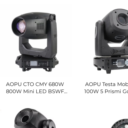
Laser per Club
Club Bar Pa
AOPU CTO CMY 680W
AOPU Testa Mob
800W Mini LED BSWF
100W 5 Prismi G
Luci per Testa Mobile con
per Illumina
Framing
Teatrale Club C