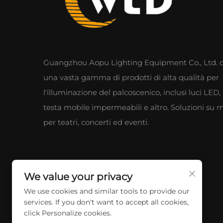
Guangzhou Aopu Lighting Equipment Co., Ltd. o
una vasta gamma di prodotti di alta qualità per
l'illuminazione del palcoscenico, inclusi luci LED, 
testa mobile impermeabili e altro. Soluzioni su 
per teatri, concerti ed eventi.
We value your privacy
We use cookies and similar tools to provide our
services. If you don't want to accept all cookies,
click Personalize cookies.