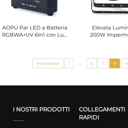
AOPU Par LED a Batteria
Elevata Lumin
RGBWA+UV 6In1 con Luci
200W Imperme
Uplight Wireless per
4X50W Luci P
Matrimoni e Mensa
COB con 4 Occh
IP65
...
Precedente
1
6
7
8
9
I NOSTRI PRODOTTI
COLLEGAMENTI
RAPIDI