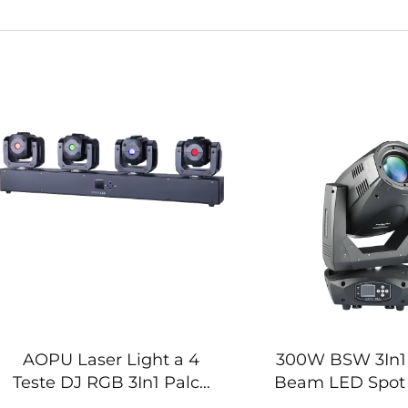
AOPU Laser Light a 4
300W BSW 3In1
Teste DJ RGB 3In1 Palco
Beam LED Spot
Disco Testa Mobile Barra
Head Light per