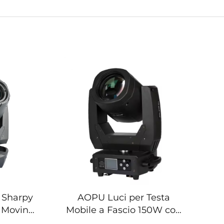
 Sharpy
AOPU Luci per Testa
 Moving
Mobile a Fascio 150W con
 Night
Motivi Gobo DJ Disco