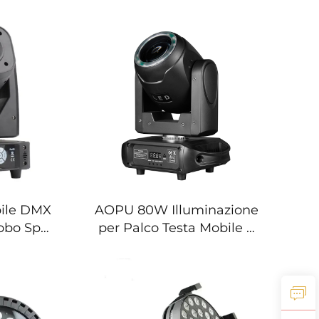
lco
LED Beam per Palco e
Discoteca
ile DMX
AOPU 80W Illuminazione
obo Spot
per Palco Testa Mobile a
zione
Fascio 7 Colori Luce
oncerti
Bianca con Effetto
Arcobaleno per Discoteca
Club Notturni