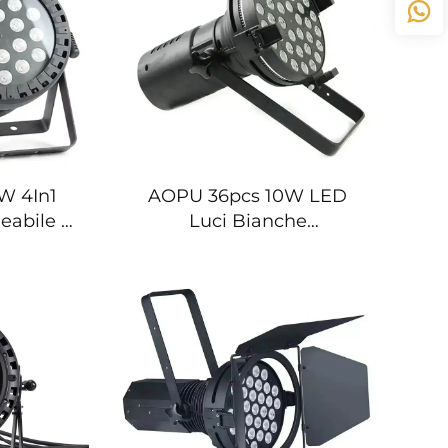
W 4In1
AOPU 36pcs 10W LED
eabile a
Luci Bianche
esterni
Impermeabili per
Esposizioni, Auto Show,
Luci Par per Palcoscenico