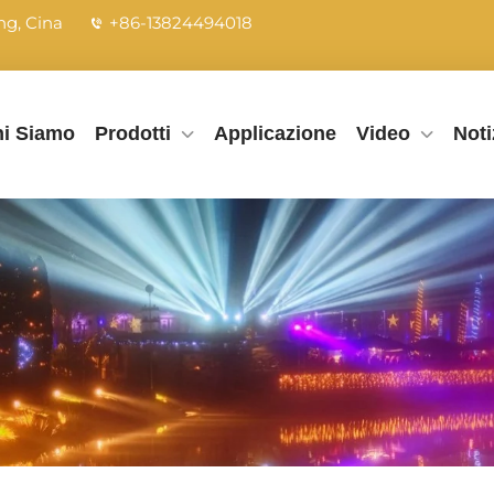
ng, Cina
+86-13824494018
i Siamo
Prodotti
Applicazione
Video
Noti