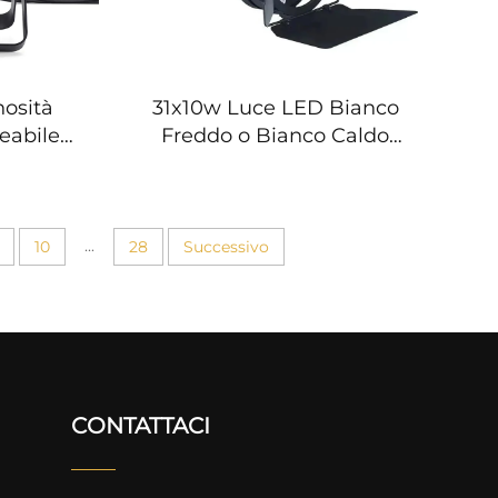
osità
31x10w Luce LED Bianco
abile
Freddo o Bianco Caldo
ar LED
per Mostra
i Caldi
Automobilistica DMX per
Teatro e Spettacoli
...
10
28
Successivo
CONTATTACI