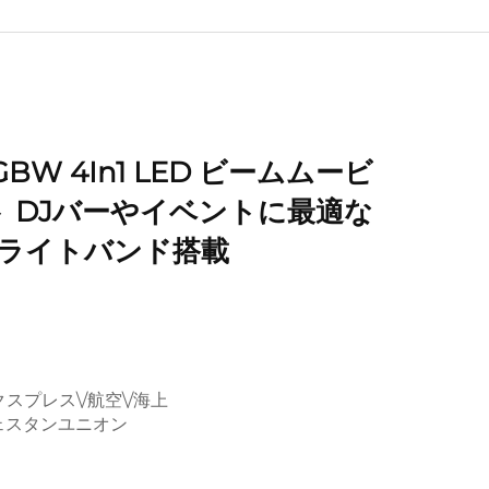
EGBW 4In1 LED ビームムービ
 DJバーやイベントに最適な
ルドライトバンド搭載
プレス\/航空\/海上
ェスタンユニオン