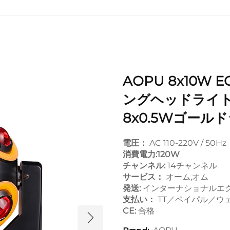
AOPU 8x10W 
ングヘッドライト
8x0.5Wゴー
電圧：
AC 110-220V / 50Hz
消費電力:120W
チャンネル:
14チャンネル
サービス：
オーム,オム
発送:
インターナショナルエクス
支払い：
TT／ペイパル／ウ
CE:
合格