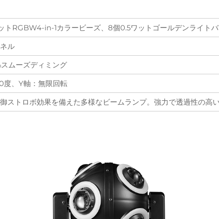
ワットRGBW4-in-1カラービーズ、8個0.5ワットゴールデンライト
ンネル
0%スムーズディミング
40度、Y軸：無限回転
御ストロボ効果を備えた多様なビームランプ。強力で透過性の高い