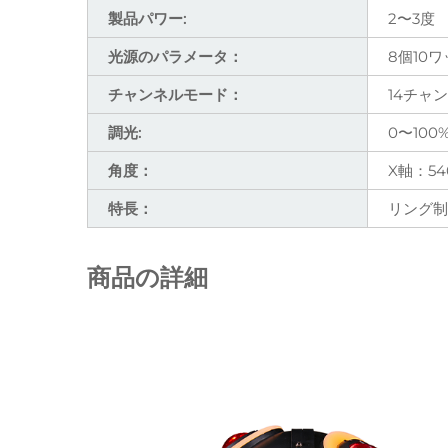
製品パワー:
2〜3度
光源のパラメータ：
8個10
チャンネルモード：
14チャ
調光:
0〜10
角度：
X軸：5
特長：
リング制
商品の詳細