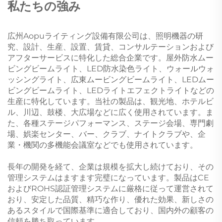
私たちの強み
広州Aopuライティング設備有限公司は、照明機器の研
究、設計、生産、設置、賃貸、コンサルテーションおよび
アフターサービスに特化した総合企業です。屋外防水ムー
ビングビームライト、LED防水染色ライト、ウォールウォ
ッシングライト、広東ムービングビームライト、LEDムー
ビングビームライト、LEDライトエフェクトライトなどの
生産に特化しています。当社の製品は、観光地、ホテルビ
ル、川辺、鼓楼、大広場などに広く使用されています。ま
た、各種ステージパフォーマンス、ステージ会場、専門劇
場、娯楽センター、バー、クラブ、ナイトクラブや、企
業・機関の多機能会議室などでも使用されています。
長年の開発を経て、企業は規模を拡大し続けており、その
管理システムはますます完璧になっています。製品はCE
およびROHS認証管理システムに厳格に従って運営されて
おり、安定した品質、精巧な作り、優れた効果、新しさの
あるスタイルで国際基準に適合しており、国内外の顧客の
信頼を勝ち取っています。