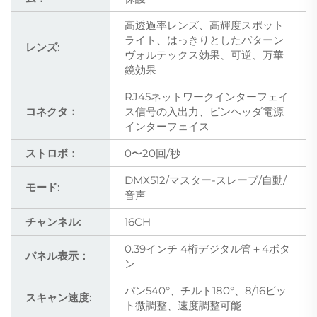
高透過率レンズ、高輝度スポット
ライト、はっきりとしたパターン
レンズ:
ヴォルテックス効果、可逆、万華
鏡効果
RJ45ネットワークインターフェイ
コネクタ：
ス信号の入出力、ピンヘッダ電源
インターフェイス
ストロボ：
0〜20回/秒
DMX512/マスター-スレーブ/自動/
モード:
音声
チャンネル:
16CH
0.39インチ 4桁デジタル管＋4ボタ
パネル表示：
ン
パン540°、チルト180°、8/16ビッ
スキャン速度:
ト微調整、速度調整可能