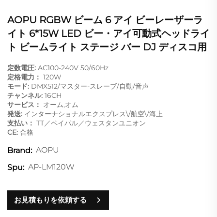
AOPU RGBW ビーム 6 アイ ビーレーザーラ
イト 6*15W LED ビー・アイ可動式ヘッドライ
ト ビームライト ステージ バー DJ ディスコ用
定数電圧:
AC100-240V 50/60Hz
定格電力：
120W
モード:
DMX512/マスター-スレーブ/自動/音声
チャンネル:
16CH
サービス：
オーム,オム
発送:
インターナショナルエクスプレス\/航空\/海上
支払い：
TT／ペイパル／ウェスタンユニオン
CE:
合格
AOPU
Brand:
AP-LM120W
Spu:
お見積もりを依頼する