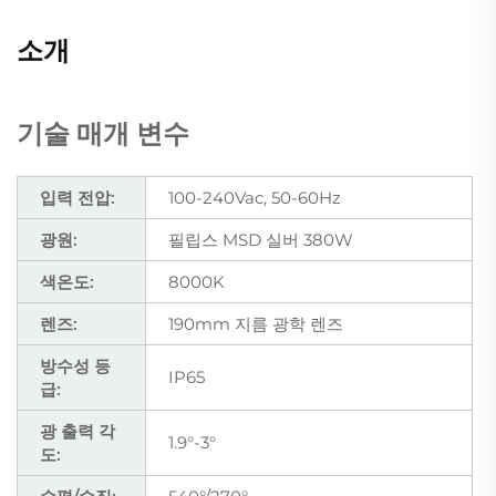
소개
기술 매개 변수
입력 전압:
100-240Vac, 50-60Hz
광원:
필립스 MSD 실버 380W
색온도:
8000K
렌즈:
190mm 지름 광학 렌즈
방수성 등
IP65
급:
광 출력 각
1.9°-3°
도: