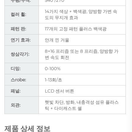
수평/수직:
540°/270°
14가지 색상 + 백색광, 양방향 가변 속
컬러 휠:
도의 무지개 효과
패턴 판:
17개의 고정 패턴 플러스 백색광
연기 효과:
안개 낀 거울
8+16 프리즘 또는 8 프리즘, 양방향 가
쌍삼각기:
변 속도 회전
디밍:
0-100%
스robe:
1-13회/초
패널:
LCD 센서 버튼
햇빛 차단, 방화, 내충격성 섬유 플라스
외관:
틱 + 다이캐스트 쉘
제품 상세 정보