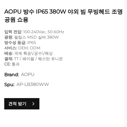
AOPU 방수 IP65 380W 야외 빔 무빙헤드 조명
공원 쇼용
입력 전압:
100-240Vac, 50-60Hz
광원:
필립스 MSD 실버 380W
방수성 등급:
IP65
서비스:
OEM, ODM
배송:
국제 특송\/공수\/해상
결제:
TT / 페이팔 / 웨스턴 유니온
CE:
통과
AOPU
Brand:
AP-LB380WW
Spu:
견적 받기