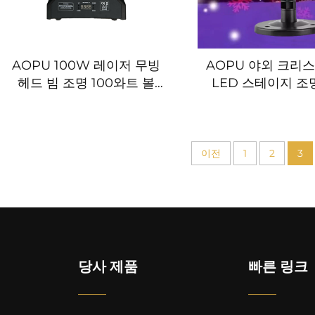
AOPU 100W 레이저 무빙
AOPU 야외 크리
헤드 빔 조명 100와트 볼
LED 스테이지 조
LED 축구 디스코 레이저 이
글로브 포
펙트 조명 패턴 레이저 프로
젝터
이전
1
2
3
당사 제품
빠른 링크