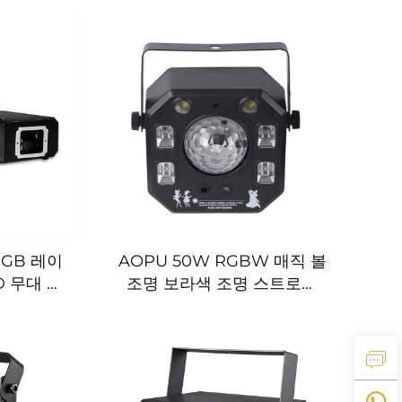
스코 파티용
스코 파티 나이트클럽 KTV
바 펍 가정용
RGB 레이
AOPU 50W RGBW 매직 볼
D 무대 레
조명 보라색 조명 스트로보
크리스마스
이펙트 포함 빨간색 및 녹색
 조명
레이저 조명 나이트클럽 바
파티용