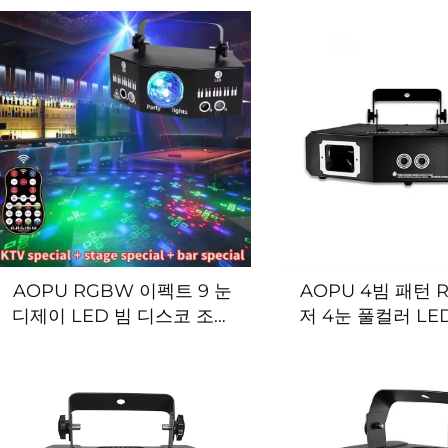
벤트 쇼 행사 파티 장비
브 라이트 DJ 디
AOPU RGBW 이펙트 9 눈
AOPU 4빔 패턴 
디제이 LED 빔 디스코 조명
저 4눈 풀컬러 LE
무대 레이저 사운드 활성화
이저 조명 디제이 
파티 조명 인기 있는 생일 장
파티용 레이저
식용