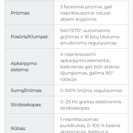
3 facetiniai prizmai, gali
Prizmas:
nepriklausomai rotuoti
abiem kryptimis
540°/270°, automatinis
Posūris/Klumpei:
grįžimas ir 16 bitų tikslumo
smulkinimo reguliavimas
4 nepriklausomi
apkarpymo elementai,
Apkarpymo
kiekvienas gali būti atskirai
sistema:
išjungiamas, galima 90°
rotacija
Sumąžinimas:
0-100% linijinis reguliavimas
0–25 Hz greitas elektroninis
Stroboskopas:
stroboskopas
1 nepriklausomas
purkštukas, 0–100 % tiesinė
Rūbas:
atomizacija, švelnus ir