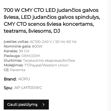
700 W CMY CTO LED judančios galvos
šviesa, LED judančios galvos spindulys,
CMY CTO scenos šviesa koncertams,
teatrams, šviesoms, DJ
Įvesties voltas:
AC100–240 V / 50 Hz–60 Hz
Nomininė galia:
800W
Kanalas:
39 CH
Paslauga:
OEM,ODM
Siuntimas:
Tarptautinis ekspresas/Air/Sea
Mokėjimas:
TT/Paypal/Western Union
CE:
Paremta
AOPU
Brand:
AP-LM700WC
Spu:
Gauti pasiūlymą