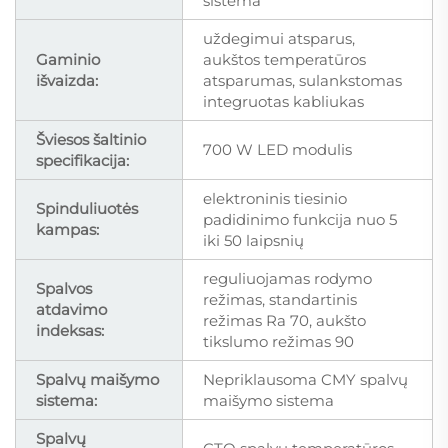
sistema
uždegimui atsparus,
Gaminio
aukštos temperatūros
išvaizda:
atsparumas, sulankstomas
integruotas kabliukas
Šviesos šaltinio
700 W LED modulis
specifikacija:
elektroninis tiesinio
Spinduliuotės
padidinimo funkcija nuo 5
kampas:
iki 50 laipsnių
reguliuojamas rodymo
Spalvos
režimas, standartinis
atdavimo
režimas Ra 70, aukšto
indeksas:
tikslumo režimas 90
Spalvų maišymo
Nepriklausoma CMY spalvų
sistema:
maišymo sistema
Spalvų