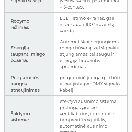
Signalo sąsaja:
įvestis/išvestis, pasirinktinai
– 5-contact
LCD lietimo ekranas, gali
Rodymo
atvaizduoti 180° apverstą
režimas:
vaizdą
Automatiškai perjungiama į
Energiją
miego būseną, kai signalas
taupanti miego
atjungiamas, tai saugu ir
būsena:
energiją taupantis
sprendimas
Programinės
programinė įranga gali būti
įrangos
atnaujinta per DMX signalo
atnaujinimas:
kabelį
efektyvi aušinimo sistema,
protingas greičio
Šaldymo
ventiliatorius, integruotas
sistemą:
temperatūros jutiklis,
automatinė aušinimo