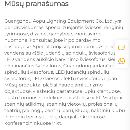
Mūsų pranašumas
Guangzhou Aopu Lighting Equipment Co., Ltd. yra
bendroviškumas, specializuojantis šviesos įrenginių
tyrimuose, dizaine, gamyboje, montavime,
nuomone, konsultacijose ir po pardavimo
paslaugose. Specializuojasi gamindami užsienio
vandens aukščio judančių spindulių šviesoforius,
LED vandens aukščio barvinimo šviesoforus, sienų
ploninančius šviesoforus, Guangdong judančių
spindulių šviesoforus, LED judančių spindulių
šviesoforus, LED šviesos efektų šviesoforus ir pan.
Mūsų produktai plačiai naudojami turizmo
objektuose, viešbučių pastatuose, upių krantuose,
būsto tornuose, dideliuose aikštelėse ir kt. Visi tipai
sceninių atlikimų, sceninių vietovių, profesionalių
teatrių, pramogų centrų, barų, klubų, naktinių klubų
ir įmonių bei institucijų daugiafunkciniuose
konferencininkuose ir kt.