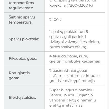
CTO spalvų temperatūros
temperatūros
korekcija (7200–3200 K)
reguliavimas:
Šaltinio spalvų
7400K
temperatūra:
1 spalvų plokštė turi 6
spalvas, gali pasiekti
Spalvų plokštelė:
dvikrypį vaivorykštės efektą,
pusės spalvos efektą
4 fiksuoti gobai, kurių
Fiksuotas gobo:
greitis ir drebulys keičiamas
7 pasirinktiniai gobai
Rotuojantis
(įkišami), kintamas drebulio
goba:
greitis ir dvikrypė rotacija
Super blizgus dinaminių
liepsnų, burbuliuojančio
Efektų stalčius:
vandens ir kitų dinaminių
efektų imitavimas