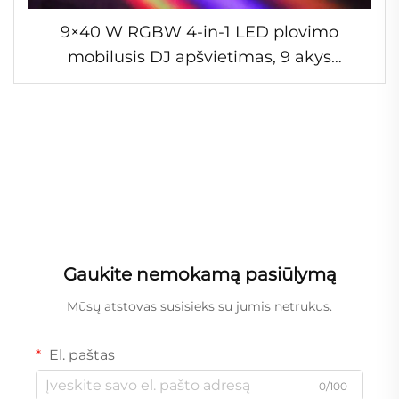
9×40 W RGBW 4-in-1 LED plovimo
mobilusis DJ apšvietimas, 9 akys
spalvingų spindulių aklinamasis
šviestuvas, DMX LED matricos skydelis
scenos šviestuvams
Gaukite nemokamą pasiūlymą
Mūsų atstovas susisieks su jumis netrukus.
El. paštas
0/100