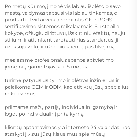
Po metų kūrimo, įmonė vis labiau išplėtojo savo
mastą, valdymas tapsusi vis labiau tinkamas, o
produktai tvirtai veikia remiantis CE ir ROHS
sertifikavimo sistemos reikalavimais. Su stabilia
kokybe, džiugiu dirbtuvu, išskirtiniu efektu, nauju
stiliumi ir atitinkant tarptautinius standartus, ji
užfiksojo viduj ir užsienio klientų pasitikėjimą.
mes esame profesionalus scenos apšvietimo
įrenginių gamintojas jau 15 metus.
turime patyrusius tyrimo ir plėtros inžinierius ir
palaikome OEM ir ODM, kad atitiktų jūsų specialius
reikalavimus.
priimame mažų partijų individualinį gamybą ir
logotipo individualinį pritaikymą.
klientų aptarnavimas yra internete 24 valandas, kad
atsakyti į visus jūsų klausimus apie mūsų