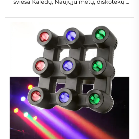
šviesa Kalėdų, Naujųjų metų, diskotekų,
namų švenčių dekoravimui, aukštos
ryškumo