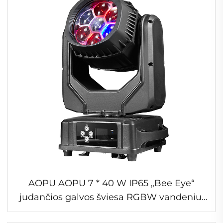
AOPU AOPU 7 * 40 W IP65 „Bee Eye“
judančios galvos šviesa RGBW vandeniui
atspari judanti galva scenos šviesa