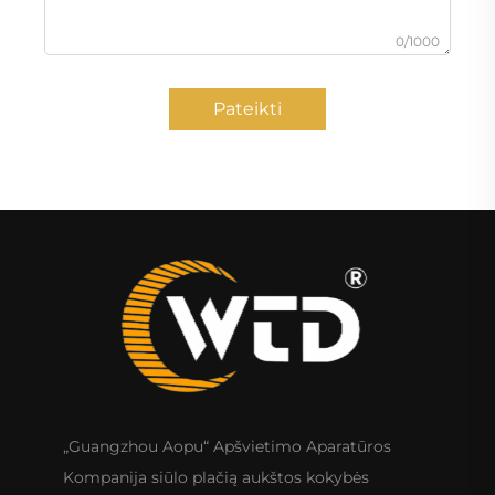
0/1000
Pateikti
„Guangzhou Aopu“ Apšvietimo Aparatūros
Kompanija siūlo plačią aukštos kokybės