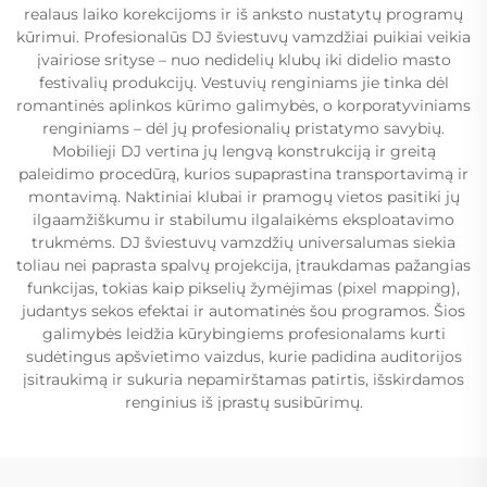
realaus laiko korekcijoms ir iš anksto nustatytų programų
kūrimui. Profesionalūs DJ šviestuvų vamzdžiai puikiai veikia
įvairiose srityse – nuo nedidelių klubų iki didelio masto
festivalių produkcijų. Vestuvių renginiams jie tinka dėl
romantinės aplinkos kūrimo galimybės, o korporatyviniams
renginiams – dėl jų profesionalių pristatymo savybių.
Mobilieji DJ vertina jų lengvą konstrukciją ir greitą
paleidimo procedūrą, kurios supaprastina transportavimą ir
montavimą. Naktiniai klubai ir pramogų vietos pasitiki jų
ilgaamžiškumu ir stabilumu ilgalaikėms eksploatavimo
trukmėms. DJ šviestuvų vamzdžių universalumas siekia
toliau nei paprasta spalvų projekcija, įtraukdamas pažangias
funkcijas, tokias kaip pikselių žymėjimas (pixel mapping),
judantys sekos efektai ir automatinės šou programos. Šios
galimybės leidžia kūrybingiems profesionalams kurti
sudėtingus apšvietimo vaizdus, kurie padidina auditorijos
įsitraukimą ir sukuria nepamirštamas patirtis, išskirdamos
renginius iš įprastų susibūrimų.