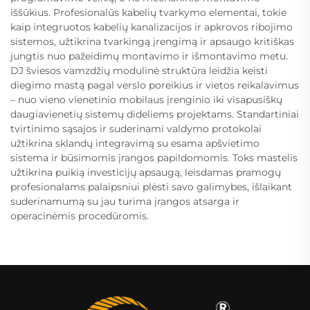
iššūkius. Profesionalūs kabelių tvarkymo elementai, tokie
kaip integruotos kabelių kanalizacijos ir apkrovos ribojimo
sistemos, užtikrina tvarkingą įrengimą ir apsaugo kritiškas
jungtis nuo pažeidimų montavimo ir išmontavimo metu.
DJ šviesos vamzdžių modulinė struktūra leidžia keisti
diegimo mastą pagal verslo poreikius ir vietos reikalavimus
– nuo vieno vienetinio mobilaus įrenginio iki visapusiškų
daugiavienetių sistemų dideliems projektams. Standartiniai
tvirtinimo sąsajos ir suderinami valdymo protokolai
užtikrina sklandų integravimą su esama apšvietimo
sistema ir būsimomis įrangos papildomomis. Toks mastelis
užtikrina puikią investicijų apsaugą, leisdamas pramogų
profesionalams palaipsniui plėsti savo galimybes, išlaikant
suderinamumą su jau turima įrangos atsarga ir
operacinėmis procedūromis.