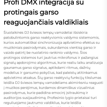
Profi DMX integracija su
protingais garso
reaguojančiais valdikliais
Šiuolaikinės DJ šviesos lempų vamzdeliai išsiskiria
patobulintomis garso reaktyviomis valdymo sistemomis,
kurios automatiškai sinchronizuoja apšvietimo efektus su
muzikiniais pasirodymais, sukurdamos vientisą garso ir
vaizdo patirtį be nuolatinio rankinio valdymo. Šios
protingos sistemos turi jautrius mikrofonus ir pažangius
signalų apdorojimo algoritmus, kurie realiu laiku analizuoja
gaunamus garso signalus, aptikdami ritmus, dažnių
modelius ir garsumo pokyčius, kad paleistų atitinkamus
apšvietimo atsakus. Šių garso reaktyvių funkcijų tikslumas
leidžia DJ šviesos lempų vamzdeliams akimirksniu reaguoti
į muzikos perėjimus, kurdamos dinamiškus vizualinius
pasirodymus, kurie padidina emocinį įsitraukimą ir
auditorijos susijaudinimą. Profesinio lygio prietaisai turi
reguliuojamo jautrumo valdiklius, kurie leidžia