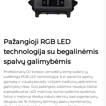
Pažangioji RGB LED
technologija su begalinėmis
spalvų galimybėmis
Profesionalių DJ šviesos vamzdelių esmę sudaro jų
sudėtinga RGB LED technologija, kuri paverčia spalvų
gamybą ir vizualų poveikį, viršijant tradicinių apšvietimo
galimybių ribas. Šios pažangios sistemos naudoja tiksliai
suprojektuotas LED matricas, kurios suderina raudonus,
žalius ir mėlynus diodus tobulu deriniu, kad sugeneruotų
daugiau nei 16 milijonų skirtingų spalvų kombinacijų,