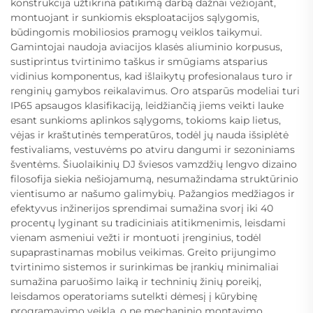
konstrukcija užtikrina patikimą darbą dažnai vežiojant,
montuojant ir sunkiomis eksploatacijos sąlygomis,
būdingomis mobiliosios pramogų veiklos taikymui.
Gamintojai naudoja aviacijos klasės aliuminio korpusus,
sustiprintus tvirtinimo taškus ir smūgiams atsparius
vidinius komponentus, kad išlaikytų profesionalaus turo ir
renginių gamybos reikalavimus. Oro atsparūs modeliai turi
IP65 apsaugos klasifikaciją, leidžiančią jiems veikti lauke
esant sunkioms aplinkos sąlygoms, tokioms kaip lietus,
vėjas ir kraštutinės temperatūros, todėl jų nauda išsiplėtė
festivaliams, vestuvėms po atviru dangumi ir sezoniniams
šventėms. Šiuolaikinių DJ šviesos vamzdžių lengvo dizaino
filosofija siekia nešiojamumą, nesumažindama struktūrinio
vientisumo ar našumo galimybių. Pažangios medžiagos ir
efektyvus inžinerijos sprendimai sumažina svorį iki 40
procentų lyginant su tradiciniais atitikmenimis, leisdami
vienam asmeniui vežti ir montuoti įrenginius, todėl
supaprastinamas mobilus veikimas. Greito prijungimo
tvirtinimo sistemos ir surinkimas be įrankių minimaliai
sumažina paruošimo laiką ir techninių žinių poreikį,
leisdamos operatoriams sutelkti dėmesį į kūrybinę
programavimo veiklą, o ne mechaninio montavimo