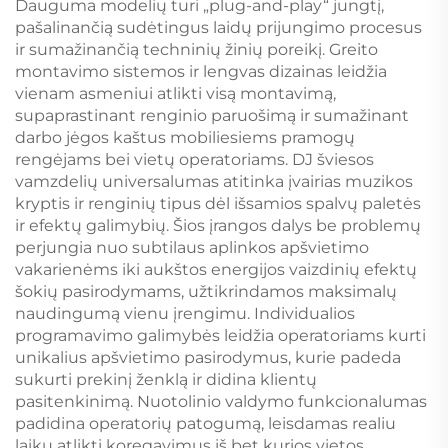
Dauguma modelių turi „plug-and-play“ jungtį,
pašalinančią sudėtingus laidų prijungimo procesus
ir sumažinančią techninių žinių poreikį. Greito
montavimo sistemos ir lengvas dizainas leidžia
vienam asmeniui atlikti visą montavimą,
supaprastinant renginio paruošimą ir sumažinant
darbo jėgos kaštus mobiliesiems pramogų
rengėjams bei vietų operatoriams. DJ šviesos
vamzdelių universalumas atitinka įvairias muzikos
kryptis ir renginių tipus dėl išsamios spalvų paletės
ir efektų galimybių. Šios įrangos dalys be problemų
perjungia nuo subtilaus aplinkos apšvietimo
vakarienėms iki aukštos energijos vaizdinių efektų
šokių pasirodymams, užtikrindamos maksimalų
naudingumą vienu įrengimu. Individualios
programavimo galimybės leidžia operatoriams kurti
unikalius apšvietimo pasirodymus, kurie padeda
sukurti prekinį ženklą ir didina klientų
pasitenkinimą. Nuotolinio valdymo funkcionalumas
padidina operatorių patogumą, leisdamas realiu
laiku atlikti koregavimus iš bet kurios vietos