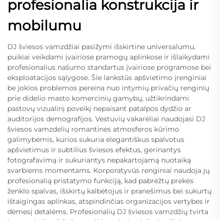
profesionalia konstrukcija ir
mobilumu
DJ šviesos vamzdžiai pasižymi išskirtine universalumu,
puikiai veikdami įvairiose pramogų aplinkose ir išlaikydami
profesionalius našumo standartus įvairiose programose bei
eksploatacijos sąlygose. Šie lankstūs apšvietimo įrenginiai
be jokios problemos pereina nuo intymių privačių renginių
prie didelio masto komercinių gamybų, užtikrindami
pastovų vizualinį poveikį nepaisant patalpos dydžio ar
auditorijos demografijos. Vestuvių vakarėliai naudojasi DJ
šviesos vamzdelių romantinės atmosferos kūrimo
galimybėmis, kurios sukuria elegantiškus spalvotus
apšvietimus ir subtilius šviesos efektus, gerinantys
fotografavimą ir sukuriantys nepakartojamą nuotaiką
svarbiems momentams. Korporatyvūs renginiai naudoja jų
profesionalią pristatymo funkciją, kad pabrėžtų prekės
ženklo spalvas, išskirtų kalbėtojus ir pranešimus bei sukurtų
ištaigingas aplinkas, atspindinčias organizacijos vertybes ir
dėmesį detalėms. Profesionalių DJ šviesos vamzdžių tvirta