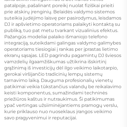
patalpoje, pašalinant poreikį nuolat fiziškai prieiti
prie atskirų įrenginių. Belaidės valdymo sistemos
suteikia judėjimo laisvę per pasirodymus, leisdamos
DJ ir apšvietimo operatoriams palaikyti kontaktą su
publiką, tuo pat metu tvarkant vizualinius efektus.
Pažangūs modeliai palaiko išmaniojo telefono
integraciją, suteikdami galingas valdymo galimybes
operatoriams tiesiogiai į rankas per įprastas lietimo
ekranų sąsajas. LED pagrindu pagamintų DJ šviesos
vamzdelių ilgaamžiškumas užtikrina išskirtinį
grąžinimą iš investicijų dėl ilgo veikimo laikotarpio,
gerokai viršijančio tradicinių lempų sistemų
tarnavimo laiką. Dauguma profesionalių vienetų
patikimai veikia tūkstančius valandų be reikalavimo
keisti komponentus, sumažindami techninės
priežiūros kaštus ir nutraukimus. Ši patikimumas
ypač vertingas užsiiminėjantiems pramogų verslu,
kurie priklauso nuo nuoseklaus įrangos veikimo
savo pragyvenimui ir reputacijai.