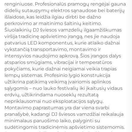
renginiuose. Profesionalūs pramogų rengėjai gauna
didelių sutaupymų elektros sąnaudose bei baterijų
išlaidose, kas leidžia ilgiau dirbti be dažno
perkrovimo ar maitinimo šaltinių keitimo.
Šiuolaikinių DJ šviesos vamzdelių ilgaamžiškumas
viršija tradicinę apšvietimo įrangą, nes jie naudoja
patvarius LED komponentus, kurie atlaiko dažnai
vykstančią transportavimo, montavimo ir
intensyvios naudojimo apkrovą. Šios įrangos dalys
atsparios smūgiams, vibracijai ir temperatūros
pokyčiams, kurie dažnai neigiamai veikia trapias
lempų sistemas. Profesinio lygio konstrukcija
užtikrina patikimą veikimą įvairiomis aplinkos
sąlygomis – nuo lauko festivalių iki įkaitusių vidaus
erdvių, užtikrindama nuoseklų rezultatą
nepriklausomai nuo eksploatacijos sąlygų.
Montavimo paprastumas yra dar viena svarbi
pranašybė, kadangi DJ šviesos vamzdžiai reikalauja
minimalaus paruošimo laiko, palyginti su
sudėtingomis tradicinėmis apšvietimo sistemomis.