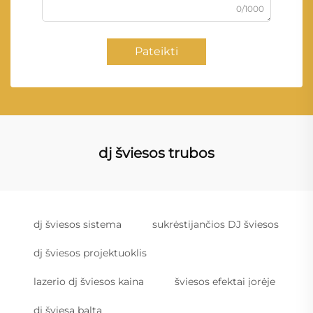
0/1000
Pateikti
dj šviesos trubos
dj šviesos sistema
sukrėstijančios DJ šviesos
dj šviesos projektuoklis
lazerio dj šviesos kaina
šviesos efektai įorėje
dj šviesa balta