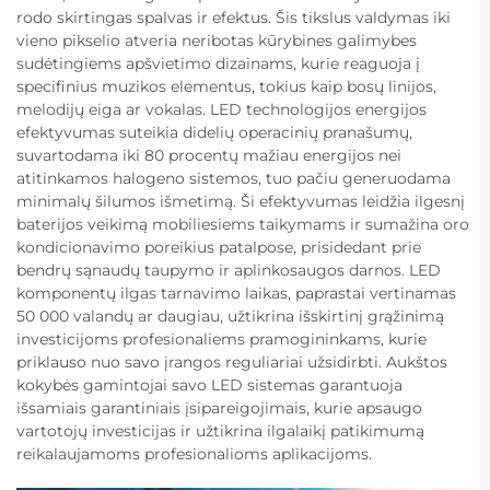
rodo skirtingas spalvas ir efektus. Šis tikslus valdymas iki
vieno pikselio atveria neribotas kūrybines galimybes
sudėtingiems apšvietimo dizainams, kurie reaguoja į
specifinius muzikos elementus, tokius kaip bosų linijos,
melodijų eiga ar vokalas. LED technologijos energijos
efektyvumas suteikia didelių operacinių pranašumų,
suvartodama iki 80 procentų mažiau energijos nei
atitinkamos halogeno sistemos, tuo pačiu generuodama
minimalų šilumos išmetimą. Ši efektyvumas leidžia ilgesnį
baterijos veikimą mobiliesiems taikymams ir sumažina oro
kondicionavimo poreikius patalpose, prisidedant prie
bendrų sąnaudų taupymo ir aplinkosaugos darnos. LED
komponentų ilgas tarnavimo laikas, paprastai vertinamas
50 000 valandų ar daugiau, užtikrina išskirtinį grąžinimą
investicijoms profesionaliems pramogininkams, kurie
priklauso nuo savo įrangos reguliariai užsidirbti. Aukštos
kokybės gamintojai savo LED sistemas garantuoja
išsamiais garantiniais įsipareigojimais, kurie apsaugo
vartotojų investicijas ir užtikrina ilgalaikį patikimumą
reikalaujamoms profesionalioms aplikacijoms.