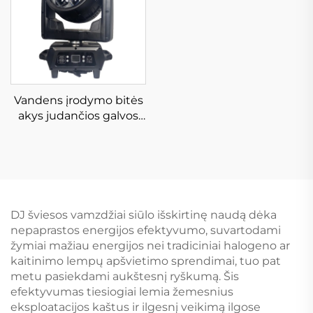
Vandens įrodymo bitės
akys judančios galvos
šviesos filiamento
pikselio efektas 7 * 60W
IP65
DJ šviesos vamzdžiai siūlo išskirtinę naudą dėka
nepaprastos energijos efektyvumo, suvartodami
žymiai mažiau energijos nei tradiciniai halogeno ar
kaitinimo lempų apšvietimo sprendimai, tuo pat
metu pasiekdami aukštesnį ryškumą. Šis
efektyvumas tiesiogiai lemia žemesnius
eksploatacijos kaštus ir ilgesnį veikimą ilgose