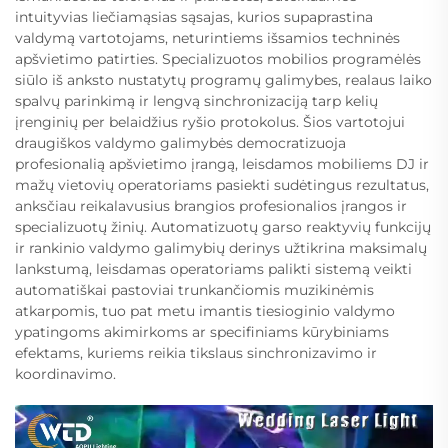
intuityvias liečiamąsias sąsajas, kurios supaprastina
valdymą vartotojams, neturintiems išsamios techninės
apšvietimo patirties. Specializuotos mobilios programėlės
siūlo iš anksto nustatytų programų galimybes, realaus laiko
spalvų parinkimą ir lengvą sinchronizaciją tarp kelių
įrenginių per belaidžius ryšio protokolus. Šios vartotojui
draugiškos valdymo galimybės democratizuoja
profesionalią apšvietimo įrangą, leisdamos mobiliems DJ ir
mažų vietovių operatoriams pasiekti sudėtingus rezultatus,
anksčiau reikalavusius brangios profesionalios įrangos ir
specializuotų žinių. Automatizuotų garso reaktyvių funkcijų
ir rankinio valdymo galimybių derinys užtikrina maksimalų
lankstumą, leisdamas operatoriams palikti sistemą veikti
automatiškai pastoviai trunkančiomis muzikinėmis
atkarpomis, tuo pat metu imantis tiesioginio valdymo
ypatingoms akimirkoms ar specifiniams kūrybiniams
efektams, kuriems reikia tikslaus sinchronizavimo ir
koordinavimo.