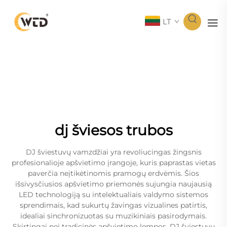
LT
dj šviesos trubos
DJ šviestuvų vamzdžiai yra revoliucingas žingsnis
profesionalioje apšvietimo įrangoje, kuris paprastas vietas
paverčia neįtikėtinomis pramogų erdvėmis. Šios
išsivysčiusios apšvietimo priemonės sujungia naujausią
LED technologiją su intelektualiais valdymo sistemos
sprendimais, kad sukurtų žavingas vizualines patirtis,
idealiai sinchronizuotas su muzikiniais pasirodymais.
Skirtingai nei tradicinės apšvietimo lempos, DJ šviestuvų