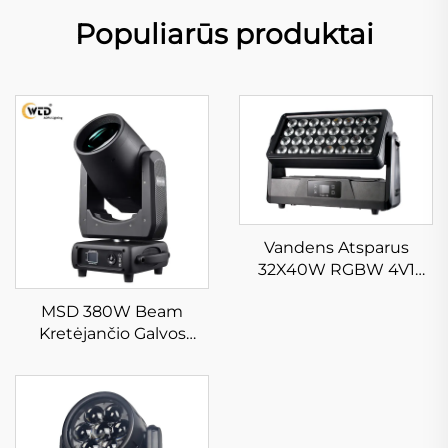
Populiarūs produktai
Vandens Atsparus
32X40W RGBW 4V1
Judantis Galvos
MSD 380W Beam
Plonaiškinimo Šviesos,
Kretėjančio Galvos
Turintis Strobos Efektą,
Šviesa Gobo Beam LED
Skenuojantys Šviesos,
Kretėjančios Galvos
Tinkami Išoriniam
Šviesa Vedyboms
Architektūriniams
Koncertams Beam 380
Objektams