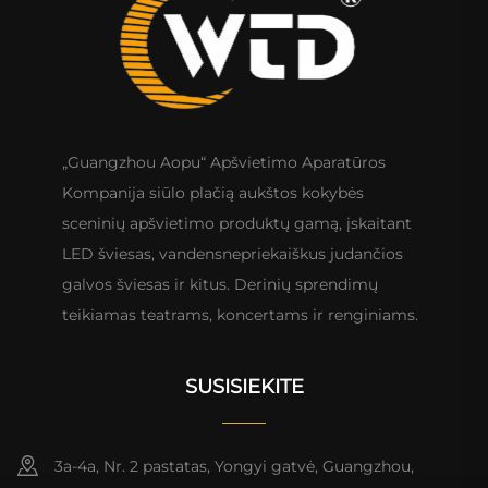
„Guangzhou Aopu“ Apšvietimo Aparatūros
Kompanija siūlo plačią aukštos kokybės
sceninių apšvietimo produktų gamą, įskaitant
LED šviesas, vandensnepriekaiškus judančios
galvos šviesas ir kitus. Derinių sprendimų
teikiamas teatrams, koncertams ir renginiams.
SUSISIEKITE
3a-4a, Nr. 2 pastatas, Yongyi gatvė, Guangzhou,