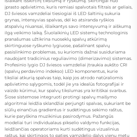
išlaikant išskirtinį tikslumą ir ryškumą. Skirtingai nuo
įprasto apšvietimo, kuris remiasi spalvotais filtrais ar geliais,
DJ šviesos vamzdeliai tiesiogiai iš LED šaltinių sukuria
grynas, intensyvias spalvas, dėl ko atsiranda ryškios
atspalvių niuansai, išlaikantys savo intensyvumą ir aiškumą
ilgą veikimo laiką. Šiuolaikinių LED sistemų technologinis
pranašumas užtikrina nuoseklų spalvų atkūrimą
skirtinguose ryškumo lygiuose, pašalinant spalvų
pasislinkimo problemas, su kuriomis dažnai susiduriama
naudojant tradicinius reguliavimo (dimerizavimo) sistemas.
Profesinio lygio DJ šviesos vamzdeliai įtraukia aukšto CRI
(spalvų perdavimo indekso) LED komponentus, kurie
tiksliai atkurią spalvas taip, kaip jos atrodo natūraliomis
apšvietimo sąlygomis, todėl jie yra idealūs fotografijai ir
vaizdo kūrimui, kur spalvų tikslumas yra kritiškai svarbus.
Šiose sistemose integruoti protingi spalvų maišymo
algoritmai leidžia sklandžiai perjungti spalvas, sukuriant be
siūlių einančius gradientus ir sudėtingus sekimo raštus,
kurie paryškina muzikinius pasirodymus. Pažangūs
modeliai turi individualaus pikselio valdymo funkcijas,
leidžiančias operatoriams kurti sudėtingus vizualinius
raštus, kai skirtingos to paties vamzdelio dalys vienu metu