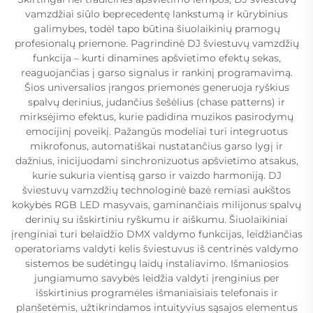
vamzdžiai siūlo beprecedentę lankstumą ir kūrybinius
galimybes, todėl tapo būtina šiuolaikinių pramogų
profesionalų priemone. Pagrindinė DJ šviestuvų vamzdžių
funkcija – kurti dinamines apšvietimo efektų sekas,
reaguojančias į garso signalus ir rankinį programavimą.
Šios universalios įrangos priemonės generuoja ryškius
spalvų derinius, judančius šešėlius (chase patterns) ir
mirksėjimo efektus, kurie padidina muzikos pasirodymų
emocijinį poveikį. Pažangūs modeliai turi integruotus
mikrofonus, automatiškai nustatančius garso lygį ir
dažnius, inicijuodami sinchronizuotus apšvietimo atsakus,
kurie sukuria vientisą garso ir vaizdo harmoniją. DJ
šviestuvų vamzdžių technologinė bazė remiasi aukštos
kokybės RGB LED masyvais, gaminančiais milijonus spalvų
derinių su išskirtiniu ryškumu ir aiškumu. Šiuolaikiniai
įrenginiai turi belaidžio DMX valdymo funkcijas, leidžiančias
operatoriams valdyti kelis šviestuvus iš centrinės valdymo
sistemos be sudėtingų laidų instaliavimo. Išmaniosios
jungiamumo savybės leidžia valdyti įrenginius per
išskirtinius programėles išmaniaisiais telefonais ir
planšetėmis, užtikrindamos intuityvius sąsajos elementus