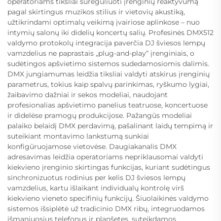
operatoriams tiksliai sureguliuoti įrenginių reaktyvumą
pagal skirtingus muzikos stilius ir vietovių akustiką,
užtikrindami optimalų veikimą įvairiose aplinkose – nuo
intymių salonų iki didelių koncertų salių. Profesinės DMX512
valdymo protokolų integracija paverčia DJ šviesos lempų
vamzdelius ne paprastais „plug-and-play“ įrenginiais, o
sudėtingos apšvietimo sistemos sudedamosiomis dalimis.
DMX jungiamumas leidžia tiksliai valdyti atskirus įrenginių
parametrus, tokius kaip spalvų parinkimas, ryškumo lygiai,
žaibavimo dažniai ir sekos modeliai, naudojant
profesionalias apšvietimo panelius teatruose, koncertuose
ir didelėse pramogų produkcijose. Pažangūs modeliai
palaiko belaidį DMX perdavimą, pašalinant laidų tempimą ir
suteikiant montavimo lankstumą sunkiai
konfigūruojamose vietovėse. Daugiakanalis DMX
adresavimas leidžia operatoriams nepriklausomai valdyti
kiekvieno įrenginio skirtingas funkcijas, kuriant sudėtingus
sinchronizuotus rodinius per kelis DJ šviesos lempų
vamzdelius, kartu išlaikant individualų kontrolę virš
kiekvieno vieneto specifinių funkcijų. Šiuolaikinės valdymo
sistemos išsiplėtė už tradicinio DMX ribų, integruodamos
išmaniuosius telefonus ir planšetes, suteikdamos