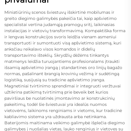
Miniatiūrinių scenos šviestuvų išskirtinė mobilumas ir
greito diegimo galimybės pakeičia tai, kaip apšvietimo
specialistai vertina judamąją pramogų sritį, laikinasias
instalacijas ir vietovių transformavimą. Kompaktiška forma
ir lengvas konstrukcijos svoris leidžia vienam asmeniui
transportuoti ir sumontuoti visą apšvietimo sistemą, kuri
anksčiau reikalavo visos komandos ir didelių
transportavimo išteklių. Skrydžių dėžėms tinkantys
matmenys leidžia turuojantiems profesionalams įtraukti
išsamią apšvietimo įrangą į standartines oro linijų bagažo
normas, pašalinant brangią krovinių vežimą ir sudėtingą
logistiką, susijusią su tradicine apšvietimo įranga.
Magnetiniai tvirtinimo sprendimai ir integruoti veržtuvai
užtikrina patikimą tvirtinimą prie beveik bet kurios
paviršiaus be nuolatinės įmontavimo ar konstrukcinių
pakeitimų, todėl šie šviestuvai yra idealūs nuomos
vietovėms, laikinoms renginiams ir vietoms, kur tradicinė
kabliavimo sistema yra uždrausta arba netinkama.
Baterijomis maitinama veikimo galimybė išplečia diegimo
galimybes į nuošalias vietas, lauko renginius ir vietoves su