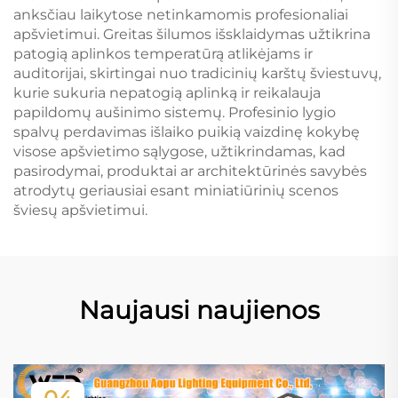
anksčiau laikytose netinkamomis profesionaliai
apšvietimui. Greitas šilumos išsklaidymas užtikrina
patogią aplinkos temperatūrą atlikėjams ir
auditorijai, skirtingai nuo tradicinių karštų šviestuvų,
kurie sukuria nepatogią aplinką ir reikalauja
papildomų aušinimo sistemų. Profesinio lygio
spalvų perdavimas išlaiko puikią vaizdinę kokybę
visose apšvietimo sąlygose, užtikrindamas, kad
pasirodymai, produktai ar architektūrinės savybės
atrodytų geriausiai esant miniatiūrinių scenos
šviesų apšvietimui.
Naujausi naujienos