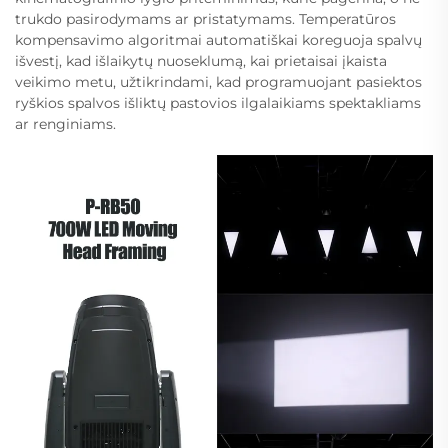
trukdo pasirodymams ar pristatymams. Temperatūros
kompensavimo algoritmai automatiškai koreguoja spalvų
išvestį, kad išlaikytų nuoseklumą, kai prietaisai įkaista
veikimo metu, užtikrindami, kad programuojant pasiektos
ryškios spalvos išliktų pastovios ilgalaikiams spektakliams
ar renginiams.