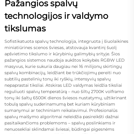
Pažangios spalvų
technologijos ir valdymo
tikslumas
Sofistikatuota spalvų technologija, integruota į šiuolaikines
miniatiūrines scenos šviesas, atstovauja kvantinį šuolį
apšvietimo tikslumo ir kūrybinių galimybių srityje. Šios
pažangios sistemos naudoja aukštos kokybės RGBW LED
masyvus, kurie sukuria daugiau nei 16 milijonų skirtingų
spalvų kombinacijų, leidžiant be trūkčiojimų pereiti nuo
subtilių pastelinių tonų iki ryškių, intensyvių spalvų
nepaprastai tiksliai. Atskiras LED valdymas leidžia tiksliai
reguliuoti spalvų temperatūrą – nuo šiltų 2700K volframo
tonų iki šaltų 6500K dienos šviesos nustatymų, užtikrinant
tobulą spalvų suderinamumą bet kuriam kūrybiniam
sumanymui ar techniniam reikalavimui. Profesionalūs
spalvų maišymo algoritmai neleidžia pasireikšti dažnai
pasitaikančioms problemoms – spalvų poslinkiams ir
nenuosekliai sklindamai šviesai, būdingai pigesnėms