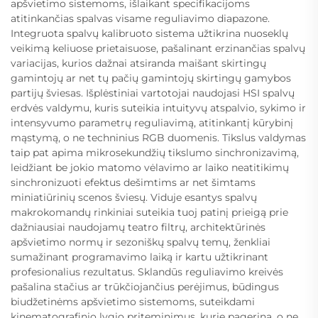
apšvietimo sistemoms, išlaikant specifikacijoms
atitinkančias spalvas visame reguliavimo diapazone.
Integruota spalvų kalibruoto sistema užtikrina nuoseklų
veikimą keliuose prietaisuose, pašalinant erzinančias spalvų
variacijas, kurios dažnai atsiranda maišant skirtingų
gamintojų ar net tų pačių gamintojų skirtingų gamybos
partijų šviesas. Išplėstiniai vartotojai naudojasi HSI spalvų
erdvės valdymu, kuris suteikia intuityvų atspalvio, sykimo ir
intensyvumo parametrų reguliavimą, atitinkantį kūrybinį
mąstymą, o ne techninius RGB duomenis. Tikslus valdymas
taip pat apima mikrosekundžių tikslumo sinchronizavimą,
leidžiant be jokio matomo vėlavimo ar laiko neatitikimų
sinchronizuoti efektus dešimtims ar net šimtams
miniatiūrinių scenos šviesų. Viduje esantys spalvų
makrokomandų rinkiniai suteikia tuoj patinį prieigą prie
dažniausiai naudojamų teatro filtrų, architektūrinės
apšvietimo normų ir sezoniškų spalvų temų, ženkliai
sumažinant programavimo laiką ir kartu užtikrinant
profesionalius rezultatus. Sklandūs reguliavimo kreivės
pašalina stačius ar trūkčiojančius perėjimus, būdingus
biudžetinėms apšvietimo sistemoms, suteikdami
kinematografinio lygio priteminimus, kurie pagerina, o ne