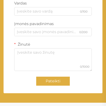
Vardas
0/100
Įmonės pavadinimas
0/200
Žinutė
0/1000
Pateikti