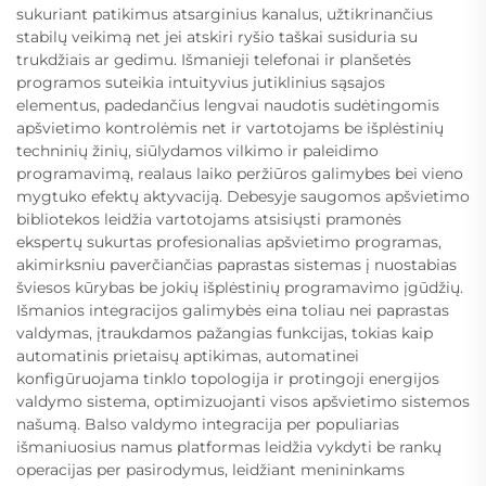
sukuriant patikimus atsarginius kanalus, užtikrinančius
stabilų veikimą net jei atskiri ryšio taškai susiduria su
trukdžiais ar gedimu. Išmanieji telefonai ir planšetės
programos suteikia intuityvius jutiklinius sąsajos
elementus, padedančius lengvai naudotis sudėtingomis
apšvietimo kontrolėmis net ir vartotojams be išplėstinių
techninių žinių, siūlydamos vilkimo ir paleidimo
programavimą, realaus laiko peržiūros galimybes bei vieno
mygtuko efektų aktyvaciją. Debesyje saugomos apšvietimo
bibliotekos leidžia vartotojams atsisiųsti pramonės
ekspertų sukurtas profesionalias apšvietimo programas,
akimirksniu paverčiančias paprastas sistemas į nuostabias
šviesos kūrybas be jokių išplėstinių programavimo įgūdžių.
Išmanios integracijos galimybės eina toliau nei paprastas
valdymas, įtraukdamos pažangias funkcijas, tokias kaip
automatinis prietaisų aptikimas, automatinei
konfigūruojama tinklo topologija ir protingoji energijos
valdymo sistema, optimizuojanti visos apšvietimo sistemos
našumą. Balso valdymo integracija per populiarias
išmaniuosius namus platformas leidžia vykdyti be rankų
operacijas per pasirodymus, leidžiant menininkams