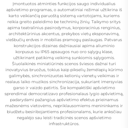
Įmontuotos atminties funkcijos saugo individualius
apšvietimo programas, o automatiniai režimai užtikrina iš
karto veikiančią paruoštą sistemą vartotojams, kuriems
reikia greito paleidimo be techninių žinių. Taikymo sritys
apima teatralinius pasirodymus, korporacinius renginius,
architektūrinius akcentus, prekybos vietų eksponavimą,
viešbučių erdves ir mobilias pramogų paslaugas. Patvarus
konstrukcijos dizainas dažniausiai apima aliuminio
korpusus su IP65 apsaugos nuo oro sąlygų klase,
užtikrinant patikimą veikimą sunkiomis sąlygomis.
Šiuolaikinės miniatiūrinės scenos šviesos dažnai turi
inovatyvius bruožus, tokius kaip pikselių žemėlapių kūrimo
galimybės, sinchronizuotas kelionių vienetų veikimas ir
realaus laiko muzikos sinchronizacija, sukuriant imersyvias
garso ir vaizdo patirtis. Šie kompaktiški apšvietimo
sprendimai democratizavo profesionalaus lygio apšvietimą,
padarydami pažangius apšvietimo efektus prieinamus
mažesnėms vietovėms, nepriklausomiems menininkams ir
biudžetu besiribojantiems profesionalams, kurie anksčiau
negalėjo sau leisti tradicinės scenos apšvietimo
infrastruktūros.