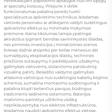
nereikalaujant papildomo apsaugos nuo oro sąlygų
ar specialių korpusų. Prisijunk ir dirbk
funkcionalumas pašalina poreikį turėti
specializuotus apšvietimo technikus, leisdamas
vietovės personalui ar atlikėjams valdyti sudėtingus
apšvietimo efektus su minimalia mokymosi
priemone. Kaina-tikslumas tampa ypatingai
akivaizdus lyginant bendras savininkystės išlaidas,
nes pirminės investicijos į miniatiūrines scenos
šviesas dažnai atsipirko per kelias mėnesius dėl
sumažėjusių eksploatacijos išlaidų, techninės
priežiūros sutaupymų ir padidėjusios užsakymų
galimybės vietovėms, siūlančioms patobulintą
vizualinę patirtį. Belaidžio valdymo galimybės
atlaisvina vartotojus nuo sudėtingos kabelių klojimo
schemos, sumažina montavimo sudėtingumą ir
pašalina klupti keliančius pavojus, būdingus
tradicinėms laidinėms sistemoms. Baterijos
maitinimo parinktys užtikrina visišką
nepriklausomybę nuo elektros infrastruktūros,
leisdamos naudoti apšvietimo efektus vietose,