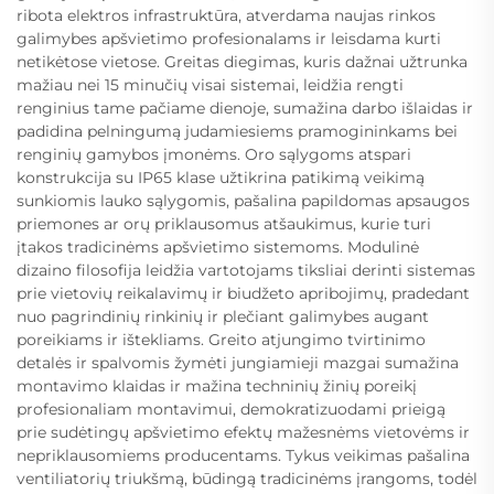
ribota elektros infrastruktūra, atverdama naujas rinkos
galimybes apšvietimo profesionalams ir leisdama kurti
netikėtose vietose. Greitas diegimas, kuris dažnai užtrunka
mažiau nei 15 minučių visai sistemai, leidžia rengti
renginius tame pačiame dienoje, sumažina darbo išlaidas ir
padidina pelningumą judamiesiems pramogininkams bei
renginių gamybos įmonėms. Oro sąlygoms atspari
konstrukcija su IP65 klase užtikrina patikimą veikimą
sunkiomis lauko sąlygomis, pašalina papildomas apsaugos
priemones ar orų priklausomus atšaukimus, kurie turi
įtakos tradicinėms apšvietimo sistemoms. Modulinė
dizaino filosofija leidžia vartotojams tiksliai derinti sistemas
prie vietovių reikalavimų ir biudžeto apribojimų, pradedant
nuo pagrindinių rinkinių ir plečiant galimybes augant
poreikiams ir ištekliams. Greito atjungimo tvirtinimo
detalės ir spalvomis žymėti jungiamieji mazgai sumažina
montavimo klaidas ir mažina techninių žinių poreikį
profesionaliam montavimui, demokratizuodami prieigą
prie sudėtingų apšvietimo efektų mažesnėms vietovėms ir
nepriklausomiems producentams. Tykus veikimas pašalina
ventiliatorių triukšmą, būdingą tradicinėms įrangoms, todėl