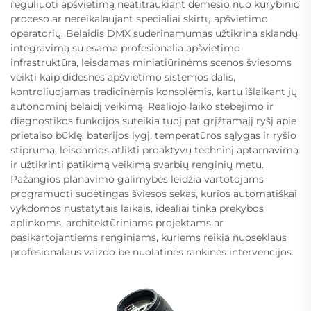
reguliuoti apšvietimą neatitraukiant dėmesio nuo kūrybinio
proceso ar nereikalaujant specialiai skirtų apšvietimo
operatorių. Belaidis DMX suderinamumas užtikrina sklandų
integravimą su esama profesionalia apšvietimo
infrastruktūra, leisdamas miniatiūrinėms scenos šviesoms
veikti kaip didesnės apšvietimo sistemos dalis,
kontroliuojamas tradicinėmis konsolėmis, kartu išlaikant jų
autonominį belaidį veikimą. Realiojo laiko stebėjimo ir
diagnostikos funkcijos suteikia tuoj pat grįžtamąjį ryšį apie
prietaiso būklę, baterijos lygį, temperatūros sąlygas ir ryšio
stiprumą, leisdamos atlikti proaktyvų techninį aptarnavimą
ir užtikrinti patikimą veikimą svarbių renginių metu.
Pažangios planavimo galimybės leidžia vartotojams
programuoti sudėtingas šviesos sekas, kurios automatiškai
vykdomos nustatytais laikais, idealiai tinka prekybos
aplinkoms, architektūriniams projektams ar
pasikartojantiems renginiams, kuriems reikia nuoseklaus
profesionalaus vaizdo be nuolatinės rankinės intervencijos.