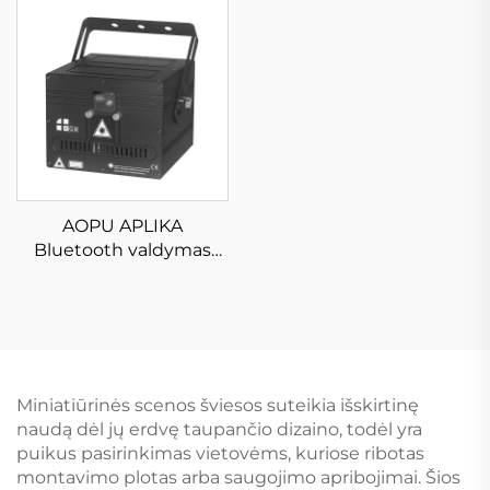
naudojimams
AOPU APLIKA
Bluetooth valdymas
RGB animacijos
spinduliuotė skenerio
stogų laserio
projektuotojas DJ Disco
Bar Klubas Viešbučio
svetainės šviesos lampa
Miniatiūrinės scenos šviesos suteikia išskirtinę
naudą dėl jų erdvę taupančio dizaino, todėl yra
puikus pasirinkimas vietovėms, kuriose ribotas
montavimo plotas arba saugojimo apribojimai. Šios