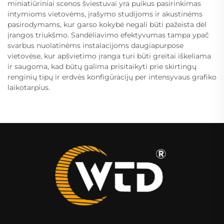
miniatiūriniai scenos šviestuvai yra puikus pasirinkimas
intymioms vietovėms, įrašymo studijoms ir akustinėms
pasirodymams, kur garso kokybė negali būti pažeista dėl
įrangos triukšmo. Sandėliavimo efektyvumas tampa ypač
svarbus nuolatinėms instalacijoms daugiapurpose
vietovėse, kur apšvietimo įranga turi būti greitai iškeliama
ir saugoma, kad būtų galima prisitaikyti prie skirtingų
renginių tipų ir erdvės konfigūracijų per intensyvaus grafiko
laikotarpius.