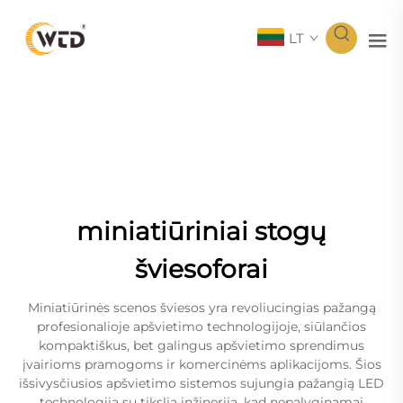
LT
miniatiūriniai stogų
šviesoforai
Miniatiūrinės scenos šviesos yra revoliucingias pažangą
profesionalioje apšvietimo technologijoje, siūlančios
kompaktiškus, bet galingus apšvietimo sprendimus
įvairioms pramogoms ir komercinėms aplikacijoms. Šios
išsivysčiusios apšvietimo sistemos sujungia pažangią LED
technologiją su tikslia inžinerija, kad nepalyginamai