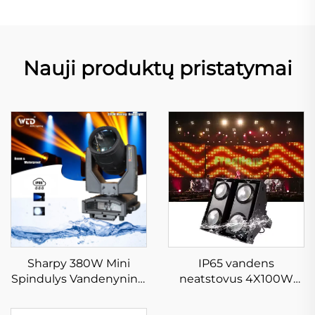
Nauji produktų pristatymai
Sharpy 380W Mini
IP65 vandens
Spindulys Vandenyninis
neatstovus 4X100W
Judantis Galvos
LED COB spindulys
Šviesinys
įvairiems išorės