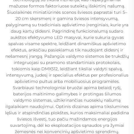
mažuose formos faktoriuose suteiktų išskirtinį našumą.
Šiuolaikinės miniatiūrinės scenos šviesos paprastai turi 5–
20 cm skersmenį ir gamina šviesos intensyvumą,
palyginamą su tradiciniais apšvietimo įrenginiais, kurie yra
daug kartų didesni. Pagrindinę funkcionalumą sudaro
aukštos efektyvumo LED masyvai, kurie sukuria gyvas
spalvas visame spektre, leidžiant dinamiškus apšvietimo
efektus, anksčiau pasiekiamus tik naudojant didesnį ir
nešamesnį įrangą. Pažangūs valdymo sistemos be trukdžių
integruojasi su pramono standartiniais protokolais,
tokiomis kaip DMX512, leidžiant tiksliai valdyti spalvą,
intensyvumą, judesį ir specialius efektus per profesionalius
apšvietimo pultus arba mobiliuosius programėles.
Svarbiausi technologiniai bruožai apima belaidį ryšį,
baterijos maitinimo galimybes ir protingas šilumos
valdymo sistemas, užtikrinančias nuoseklų našumą
ilgalaikiam naudojimui. Optinis dizainas apima tikslumines
lęšius ir atspindinčias plokštes, kurios maksimaliai padidina
šviesos išvestį, tuo pačiu mažindamos energijos
suvartojimą, dėl ko eksploatacijos sąnaudos yra žymiai
žemesnės nei konvencinių apšvietimo sprendimų.