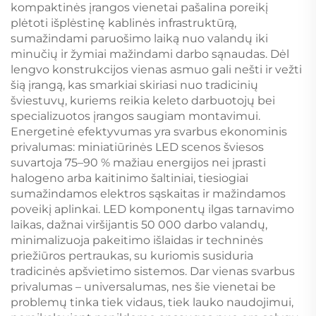
kompaktinės įrangos vienetai pašalina poreikį
plėtoti išplėstinę kablinės infrastruktūrą,
sumažindami paruošimo laiką nuo valandų iki
minučių ir žymiai mažindami darbo sąnaudas. Dėl
lengvo konstrukcijos vienas asmuo gali nešti ir vežti
šią įrangą, kas smarkiai skiriasi nuo tradicinių
šviestuvų, kuriems reikia keleto darbuotojų bei
specializuotos įrangos saugiam montavimui.
Energetinė efektyvumas yra svarbus ekonominis
privalumas: miniatiūrinės LED scenos šviesos
suvartoja 75–90 % mažiau energijos nei įprasti
halogeno arba kaitinimo šaltiniai, tiesiogiai
sumažindamos elektros sąskaitas ir mažindamos
poveikį aplinkai. LED komponentų ilgas tarnavimo
laikas, dažnai viršijantis 50 000 darbo valandų,
minimalizuoja pakeitimo išlaidas ir techninės
priežiūros pertraukas, su kuriomis susiduria
tradicinės apšvietimo sistemos. Dar vienas svarbus
privalumas – universalumas, nes šie vienetai be
problemų tinka tiek vidaus, tiek lauko naudojimui,