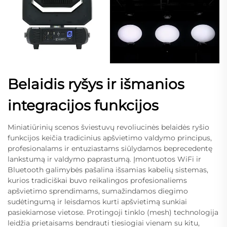
Belaidis ryšys ir išmanios
integracijos funkcijos
Miniatiūrinių scenos šviestuvų revoliucinės belaidės ryšio
funkcijos keičia tradicinius apšvietimo valdymo principus,
profesionalams ir entuziastams siūlydamos beprecedentę
lankstumą ir valdymo paprastumą. Įmontuotos WiFi ir
Bluetooth galimybės pašalina išsamias kabelių sistemas,
kurios tradiciškai buvo reikalingos profesionaliems
apšvietimo sprendimams, sumažindamos diegimo
sudėtingumą ir leisdamos kurti apšvietimą sunkiai
pasiekiamose vietose. Protingoji tinklo (mesh) technologija
leidžia prietaisams bendrauti tiesiogiai vienam su kitu,