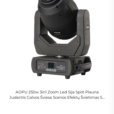
AOPU 250w 3in1 Zoom Led Sija Spot Plauna
Judantis Galvos Šviesa Scenos Efektų Švietimas Su
Dmx Valdymu Diskotekoms, Pobūviams, Klubams,
Bare