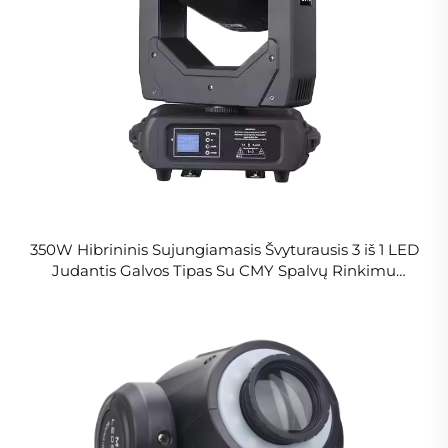
350W Hibrininis Sujungiamasis Švyturausis 3 iš 1 LED
Judantis Galvos Tipas Su CMY Spalvų Rinkimu
Scenai Vestuvėms Diskotekekai Ir Pasirodymams