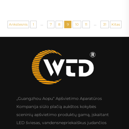
lazerinė šviesa barams
...
...
Ankstesnis
1
7
8
9
10
11
31
Kitas
„Guangzhou Aopu“ Apšvietimo Aparatūros
Kompanija siūlo plačią aukštos kokybės
sceninių apšvietimo produktų gamą, įskaitant
LED šviesas, vandensnepriekaiškus judančios