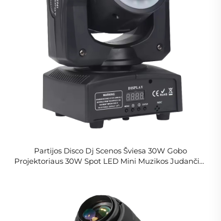
Partijos Disco Dj Scenos Šviesa 30W Gobo
Projektoriaus 30W Spot LED Mini Muzikos Judančios
Galvos Vartotojo Vadovas Su Šviesos Juosta