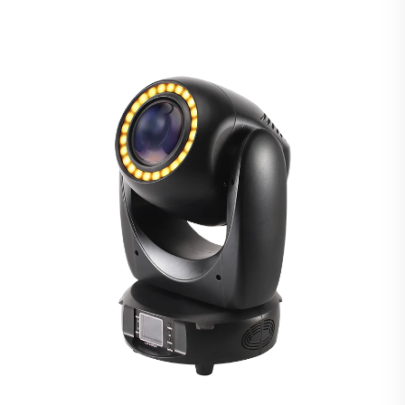
Galvos Šviesa Diskotekoms, DJ, Bare, Pobūviui