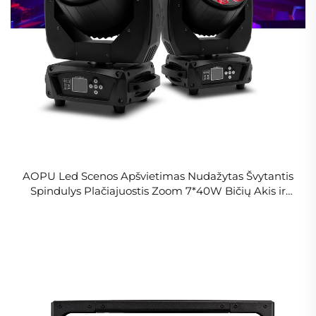
AOPU Led Scenos Apšvietimas Nudažytas Švytantis
Spindulys Plačiajuostis Zoom 7*40W Bičių Akis ir
Lazeras 3IN1RGBW Judantis Galvos Klubui Bare
Vestuvių Laseriui