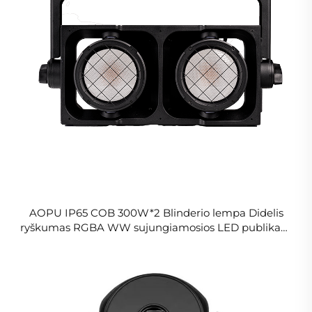
AOPU IP65 COB 300W*2 Blinderio lempa Didelis
ryškumas RGBA WW sujungiamosios LED publikaus
šviesos lempos bare, vakarėliui, vestuvių scenai,
muzikinėms pjesėms