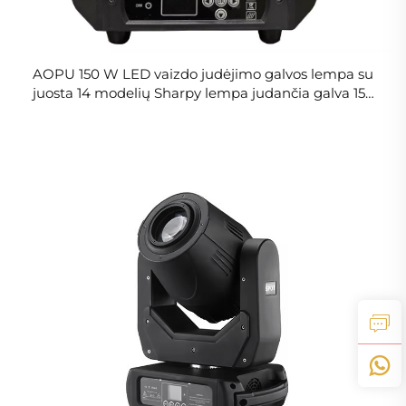
AOPU 150 W LED vaizdo judėjimo galvos lempa su
juosta 14 modelių Sharpy lempa judančia galva 150
W, skirta DJ diskotekoms, klubams, vakarams