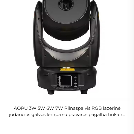
AOPU 3W 5W 6W 7W Pilnaspalvis RGB lazerinė
judančios galvos lempa su pravaros pagalba tinkanti
barams naktiniams klubams muzikiniams
restoranams