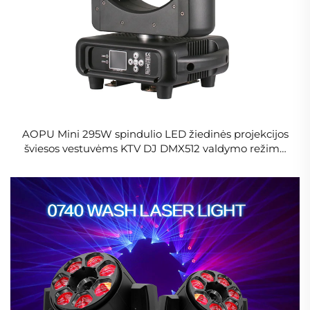
AOPU Mini 295W spindulio LED žiedinės projekcijos
šviesos vestuvėms KTV DJ DMX512 valdymo režimu
MINI 295 14R