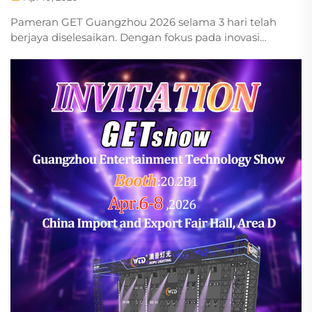
Pameran GET Guangzhou 2026 selama 3 hari telah
berjaya diselesaikan. Dengan fokus pada inovasi
pencahayaan pentas dan peningkatan kerjasama,
acara ini mencapai kejayaan yang cemerlang.
Empat pelanggan jangka panjang dari Jepun hadir
untuk memeriksa produk baharu kami dan...