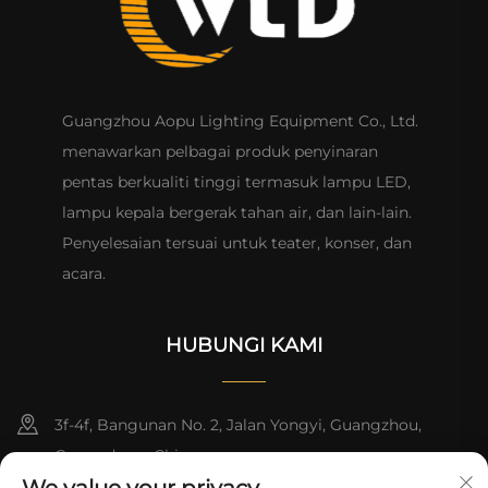
Guangzhou Aopu Lighting Equipment Co., Ltd.
menawarkan pelbagai produk penyinaran
pentas berkualiti tinggi termasuk lampu LED,
lampu kepala bergerak tahan air, dan lain-lain.
Penyelesaian tersuai untuk teater, konser, dan
acara.
HUBUNGI KAMI
3f-4f, Bangunan No. 2, Jalan Yongyi, Guangzhou,
Guangdong, China