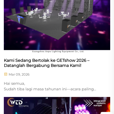
Kami Sedang Bertolak ke GETshow 2026 –
Datanglah Bergabung Bersama Kami!
Mar 09, 2026
Hai semua,
Sudah tiba lagi masa tahunan ini—acara paling
dinantikan dalam industri teknologi hiburan di
Tiongkok Selatan: GETshow 2026! Kami sangat
gembira dapat kembali hadir, dan tahun ini, kami
membawa barisan terkuat peralatan pencahayaan