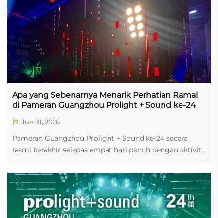
Apa yang Sebenarnya Menarik Perhatian Ramai
di Pameran Guangzhou Prolight + Sound ke-24
Jun 01, 2026
Pameran Guangzhou Prolight + Sound ke-24 secara
rasmi berakhir selepas empat hari penuh dengan aktiviti.
Bagi Aopu lighting, ini bukan sekadar pameran biasa –
ini adalah bukti bahawa produk yang tepat mampu
menghentikan langkah ramai. Gerai Penuh Tenaga Di...