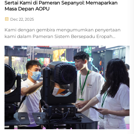
Sertai Kami di Pameran Sepanyol: Memaparkan
Masa Depan AOPU
Dec 22, 2025
Kami dengan gembira mengumumkan penyertaan
kami dalam Pameran Sistem Bersepadu Eropah
yang akan datang di L’Hospitalet de Llobregat,
Barcelona! Pameran menarik ini, yang berlangsung
dari 3hb, Feb. hingga 6hb, Feb., akan mempamerkan
inovasi terkini dan s...