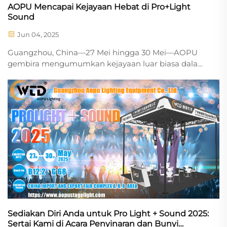
AOPU Mencapai Kejayaan Hebat di Pro+Light
Sound
Jun 04, 2025
Guangzhou, China—27 Mei hingga 30 Mei—AOPU
gembira mengumumkan kejayaan luar biasa dalam
penyertaannya di Pro Light + Sound 2025 yang
diadakan di Guangzhou. Acara ini menarik pelbagai
pengunjung peminat pencahayaan pentas...
Sediakan Diri Anda untuk Pro Light + Sound 2025:
Sertai Kami di Acara Penyinaran dan Bunyi