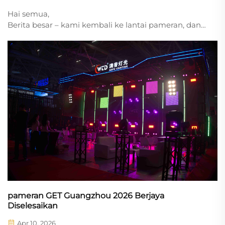
Hai semua,
Berita besar – kami kembali ke lantai pameran, dan
kali ini adalah Prolight + Sound Guangzhou 2026!
Setelah pengalaman luar biasa di GETshow, kami
kembali dengan sesuatu yang baharu – peralatan
baharu, pencahayaan baharu, dan tenaga langsung
yang sama seperti yang anda jangkakan daripada
AOPU Lighting.
pameran GET Guangzhou 2026 Berjaya
Diselesaikan
Apr 10, 2026