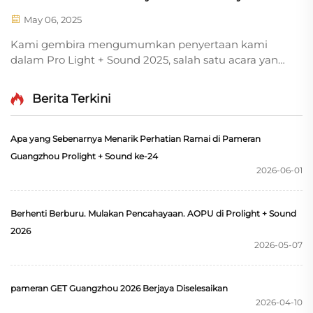
Tertinggi!
May 06, 2025
Kami gembira mengumumkan penyertaan kami
dalam Pro Light + Sound 2025, salah satu acara yang
paling dinantikan dalam industri teknologi hiburan!
Dari 27 Mei hingga 30 Mei 2025, kami akan
Berita Terkini
mempamerkan penyelesaian pencahayaan inovatif
kami dan memperkenalkan...
Apa yang Sebenarnya Menarik Perhatian Ramai di Pameran
Guangzhou Prolight + Sound ke-24
2026-06-01
Berhenti Berburu. Mulakan Pencahayaan. AOPU di Prolight + Sound
2026
2026-05-07
pameran GET Guangzhou 2026 Berjaya Diselesaikan
2026-04-10