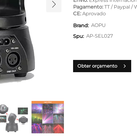
Envio:
Express internacion
Pagamento:
TT / Paypal /
CE:
Aprovado
AOPU
Brand:
AP-SEL027
Spu:
Obter orçamento