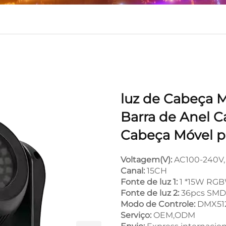
luz de Cabeça M
Barra de Anel C
Cabeça Móvel p
Voltagem(V):
AC100-240V,
Canal:
15CH
Fonte de luz 1:
1 *15W RGB
Fonte de luz 2:
36pcs SMD 
Modo de Controle:
DMX512
Serviço:
OEM,ODM