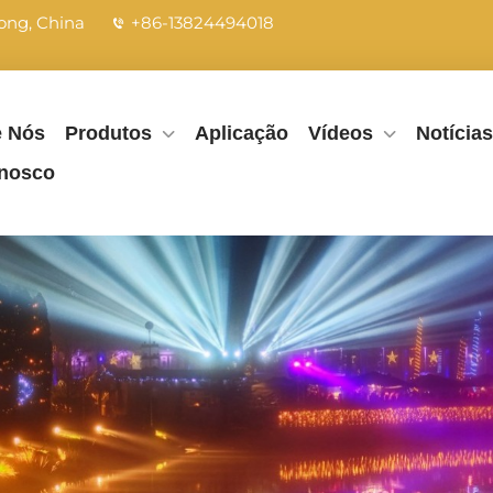
dong, China
+86-13824494018
e Nós
Produtos
Aplicação
Vídeos
Notícias
onosco