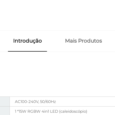
Introdução
Mais Produtos
AC100-240V, 50/60Hz
1 *15W RGBW 4in1 LED (caleidoscópio)