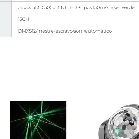
36pcs SMD 5050 3IN1 LED + 1pcs 150mA laser verde
15CH
DMX512/mestre-escravo/som/automático