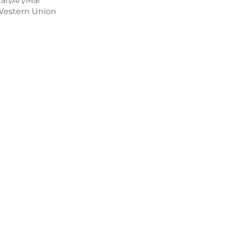
al\/Ar\/Mar
 Western Union