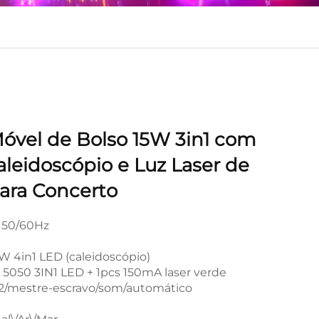
óvel de Bolso 15W 3in1 com
aleidoscópio e Luz Laser de
ara Concerto
 50/60Hz
W 4in1 LED (caleidoscópio)
5050 3IN1 LED + 1pcs 150mA laser verde
/mestre-escravo/som/automático