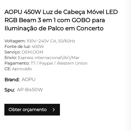
AOPU 450W Luz de Cabeça Móvel LED
RGB Beam 3 em 1 com GOBO para
Iluminação de Palco em Concerto
Voltagem:
100V~240V CA, 50/60Hz
Fonte de luz:
400W
Serviço:
OEM,ODM
Envio:
Express internacional\/Ar\/Mar
Pagamento:
TT / Paypal / Western Union
CE:
Aprovado
AOPU
Brand:
AP-B450W
Spu:
Obter orçamento