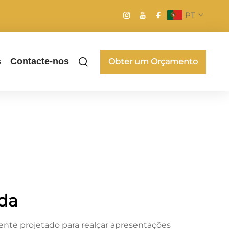
PT
s
Contacte-nos
Obter um Orçamento
nda
ente projetado para realçar apresentações