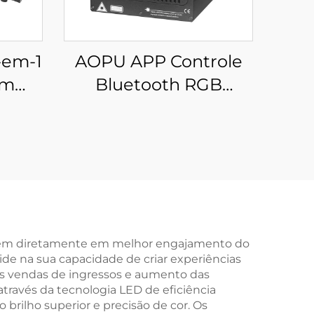
-em-1
AOPU APP Controle
om
Bluetooth RGB
ing
Animação Feixe
Scanner de Luz Laser
para Palco Projeto DJ
Disco Bar Clube Festa
Casamento Show
Lampada
uzem diretamente em melhor engajamento do
ide na sua capacidade de criar experiências
res vendas de ingressos e aumento das
através da tecnologia LED de eficiência
brilho superior e precisão de cor. Os