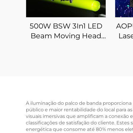
500W BSW 3In1 LED
AOPU
Beam Moving Head
Las
Wash Light Gobo
R
Cutting Framing
Profile Light With CTO
CMY Effect
A iluminação do palco de banda proporcion
público e maior rentabilidade do local para 
visuais imersivas que amplificam a conexão 
classificações de satisfação do cliente. Este
energética que consome até 80% menos eletric