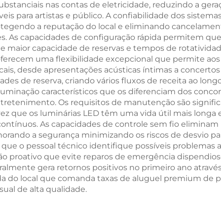
stanciais nas contas de eletricidade, reduzindo a geraçã
eis para artistas e público. A confiabilidade dos siste
protegendo a reputação do local e eliminando cancelam
s. As capacidades de configuração rápida permitem que 
de maior capacidade de reservas e tempos de rotatividad
ferecem uma flexibilidade excepcional que permite aos 
ais, desde apresentações acústicas íntimas a concertos d
dades de reserva, criando vários fluxos de receita ao lo
 iluminação característicos que os diferenciam dos conc
ntretenimento. Os requisitos de manutenção são signi
 vez que os luminárias LED têm uma vida útil mais long
contínuos. As capacidades de controle sem fio elimina
orando a segurança minimizando os riscos de desvio par
que o pessoal técnico identifique possíveis problemas
proativo que evite reparos de emergência dispendios
ralmente gera retornos positivos no primeiro ano atrav
da do local que comanda taxas de aluguel premium de p
al de alta qualidade.