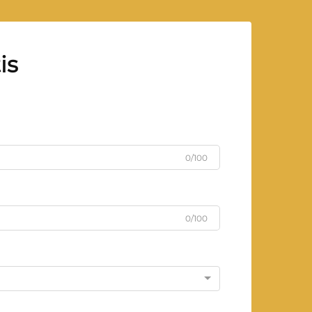
is
0/100
0/100