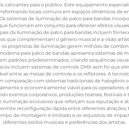
uais cativantes para o público. Este equipamento especi
transformando locais comuns em espaços dinâmicos de 
Os sistemas de iluminação de palco para bandas incorpo
 que funcionam em conjunto para oferecer efeitos visuai
pais da iluminação de palco para bandas incluem fornece
os que complementam o gênero musical e a visão artíst
ue os projetistas de iluminação gerem milhões de comb
ão moderna para palco de bandas apresenta sistemas d
m em padrões predeterminados, criando sequências visua
ógicos incluem sistemas de controle DMX sem fio que 
l entre as mesas de controle e os refletores. A tecnol
m comparação com sistemas tradicionais de halogênio o
lmente e economicamente viável para os operadores de 
o eventos corporativos, produções teatrais, festivais e t
de iluminação exclusivos que reforçam sua reputação e atra
rmite reconfiguração rápida entre diferentes atrações, 
mpo de montagem é limitado e os requisitos de impacto
diferentes estilos musicais e preferências dos artistas.