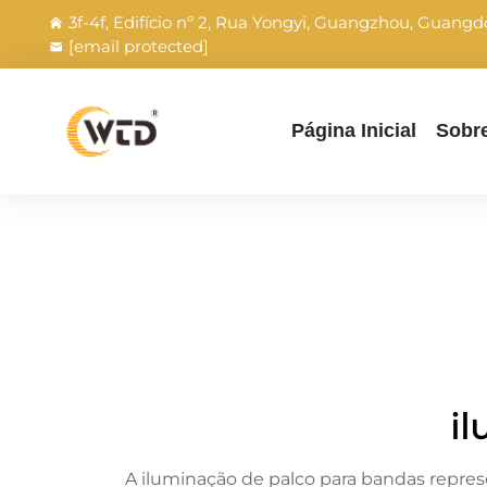
3f-4f, Edifício nº 2, Rua Yongyi, Guangzhou, Guang
[email protected]
Página Inicial
Sobr
il
A iluminação de palco para bandas repres