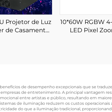
 Projetor de Luz
10*60W RGBW 4
er de Casamento
LED Pixel Zo
GB Colorido de
Strobe Bar Mov
2W/3W/5W
Head Light
a benefícios de desempenho excepcionais que se trad
as empresas de entretenimento. A principal vantagem res
emocional entre artistas e público, resultando em maio
s sistemas de iluminação reduzem os custos operacionais 
idade do que a iluminação tradicional, proporcionando 