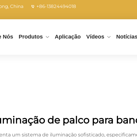
dong, China
+86-13824494018
e Nós
Produtos
Aplicação
Vídeos
Notícia
uminação de palco para ba
enta um sistema de iluminação sofisticado, especificam