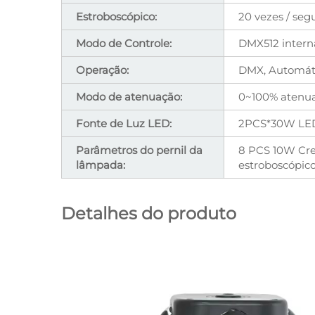
Estroboscópico:
20 vezes / se
Modo de Controle:
DMX512 interna
Operação:
DMX, Automáti
Modo de atenuação:
0~100% atenua
Fonte de Luz LED:
2PCS*30W L
Parâmetros do pernil da
8 PCS 10W Cre
lâmpada:
estroboscópic
Detalhes do produto