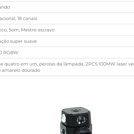
gundo
cional, 18 canais
co, Som, Mestre-escravo
ção super suave
ED RGBW
e quatro em um, perolas da lâmpada, 2PCS 100MW laser 
o amarelo dourado