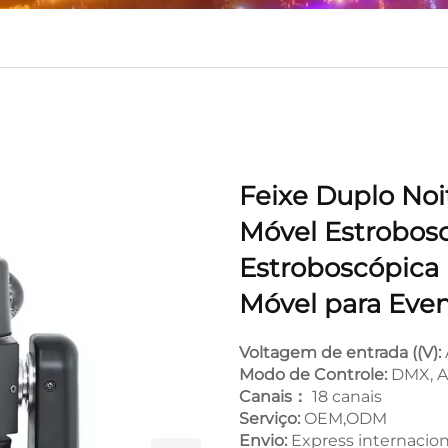
Feixe Duplo No
Móvel Estrobosc
Estroboscópica
Móvel para Even
Voltagem de entrada ((V):
Modo de Controle:
DMX, A
Canais：
18 canais
Serviço:
OEM,ODM
Envio:
Express internacion