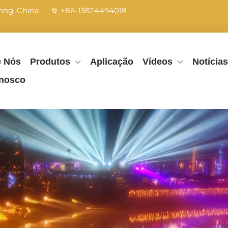
dong, China
+86-13824494018
e Nós
Produtos
Aplicação
Vídeos
Notícias
onosco