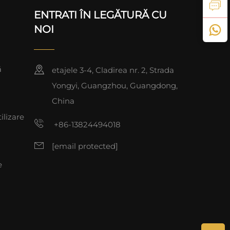
ENTRATI ÎN LEGĂTURĂ CU
NOI
ă
etajele 3-4, Cladirea nr. 2, Strada
Yongyi, Guangzhou, Guangdong,
China
ilizare
+86-13824494018
[email protected]
e