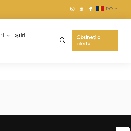
RO
ri
Știri
Obțineți o
ofertă