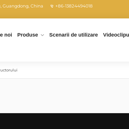
ou, Guangdong, China
+86-13824494018
e noi
Produse
Scenarii de utilizare
Videoclipu
ructorului