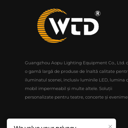
Guangzhou Aopu Lighting Equipment Co., Ltd. o
o gamă largă de produse de înaltă calitate pent
iluminatul scenei, inclusiv luminile LED, lumina 
mobil impermeabil și multe altele. Soluții
personalizate pentru teatre, concerte și evenime