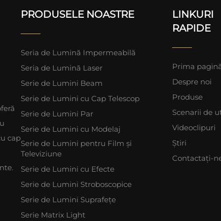
PRODUSELE NOASTRE
LINKURI
RAPIDE
Seria de Lumină Impermeabilă
Prima pagin
Seria de Lumină Laser
Despre noi
Serie de Lumini Beam
Produse
Serie de Lumini cu Cap Telescop
feră
Scenarii de ut
Serie de Lumini Par
ru
Videoclipuri
Serie de Lumini cu Modelaj
cu cap
Știri
Serie de Lumini pentru Film și
Televiziune
Contactați-n
nte.
Serie de Lumini cu Efecte
Serie de Lumini Stroboscopice
Serie de Lumini Suprafețe
Serie Matrix Light