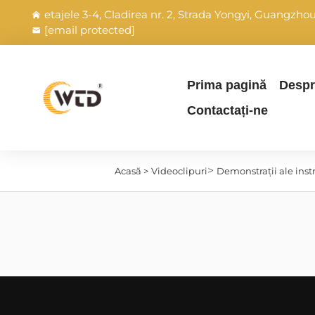
etajele 3-4, Cladirea nr. 2, Strada Yongyi, Guangzh
[email protected]
Prima pagină
Despr
Contactați-ne
>
Acasă >
Videoclipuri
Demonstrații ale inst