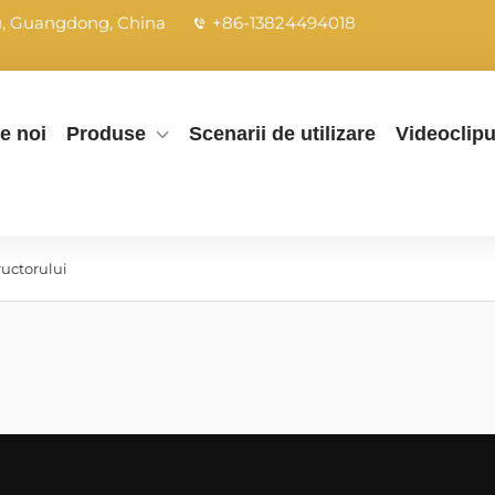
ou, Guangdong, China
+86-13824494018
e noi
Produse
Scenarii de utilizare
Videoclipu
ructorului