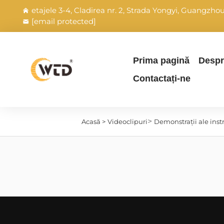
etajele 3-4, Cladirea nr. 2, Strada Yongyi, Guangzh
[email protected]
Prima pagină
Despr
Contactați-ne
>
Acasă >
Videoclipuri
Demonstrații ale inst