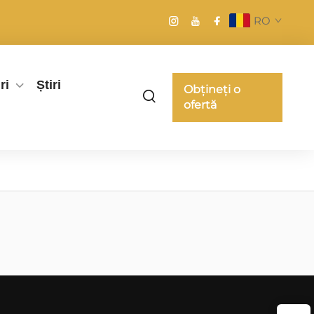
RO
ri
Știri
Obțineți o
ofertă