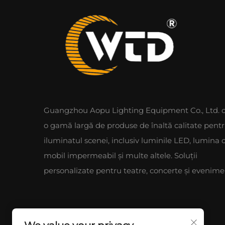
Guangzhou Aopu Lighting Equipment Co., Ltd. o
o gamă largă de produse de înaltă calitate pent
iluminatul scenei, inclusiv luminile LED, lumina 
mobil impermeabil și multe altele. Soluții
personalizate pentru teatre, concerte și evenime