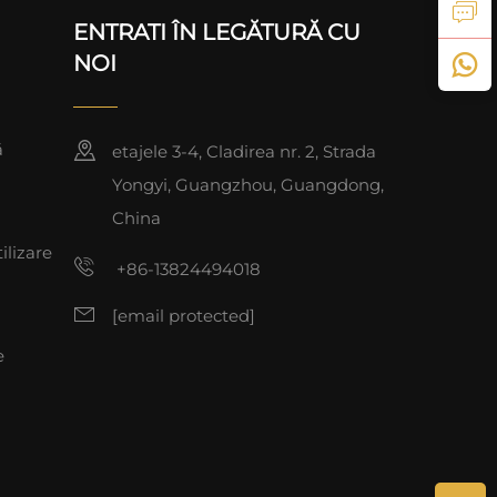
ENTRATI ÎN LEGĂTURĂ CU
NOI
ă
etajele 3-4, Cladirea nr. 2, Strada
Yongyi, Guangzhou, Guangdong,
China
ilizare
+86-13824494018
[email protected]
e