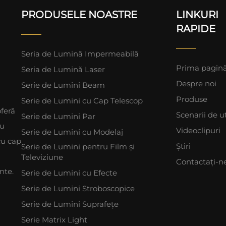
PRODUSELE NOASTRE
LINKURI
RAPIDE
Seria de Lumină Impermeabilă
Prima pagin
Seria de Lumină Laser
Despre noi
Serie de Lumini Beam
Produse
Serie de Lumini cu Cap Telescop
feră
Scenarii de ut
Serie de Lumini Par
ru
Videoclipuri
Serie de Lumini cu Modelaj
cu cap
Știri
Serie de Lumini pentru Film și
Televiziune
Contactați-n
nte.
Serie de Lumini cu Efecte
Serie de Lumini Stroboscopice
Serie de Lumini Suprafețe
Serie Matrix Light