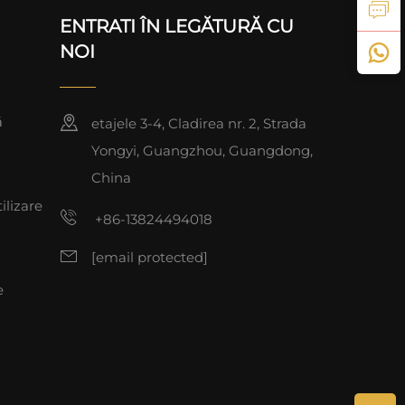
ENTRATI ÎN LEGĂTURĂ CU
NOI
ă
etajele 3-4, Cladirea nr. 2, Strada
Yongyi, Guangzhou, Guangdong,
China
ilizare
+86-13824494018
[email protected]
e