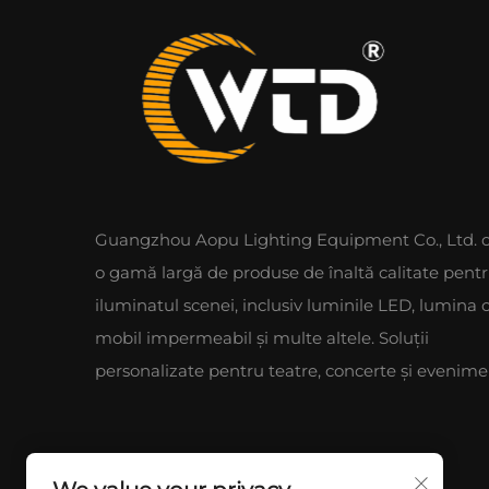
Guangzhou Aopu Lighting Equipment Co., Ltd. o
o gamă largă de produse de înaltă calitate pent
iluminatul scenei, inclusiv luminile LED, lumina 
mobil impermeabil și multe altele. Soluții
personalizate pentru teatre, concerte și evenime