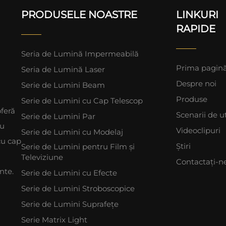
PRODUSELE NOASTRE
LINKURI
RAPIDE
Seria de Lumină Impermeabilă
Prima pagin
Seria de Lumină Laser
Despre noi
Serie de Lumini Beam
Produse
Serie de Lumini cu Cap Telescop
feră
Scenarii de ut
Serie de Lumini Par
ru
Videoclipuri
Serie de Lumini cu Modelaj
cu cap
Știri
Serie de Lumini pentru Film și
Televiziune
Contactați-n
nte.
Serie de Lumini cu Efecte
Serie de Lumini Stroboscopice
Serie de Lumini Suprafețe
Serie Matrix Light