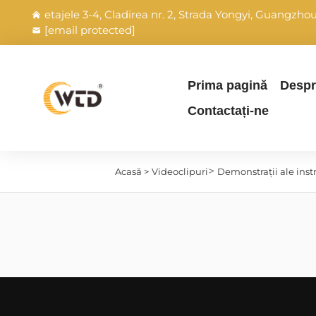
etajele 3-4, Cladirea nr. 2, Strada Yongyi, Guangzh
[email protected]
Prima pagină
Despr
Contactați-ne
>
Acasă >
Videoclipuri
Demonstrații ale inst