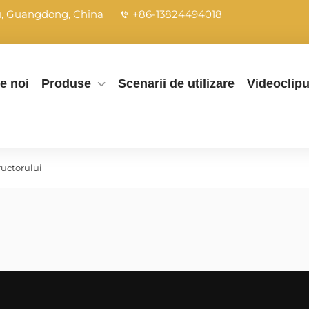
ou, Guangdong, China
+86-13824494018
e noi
Produse
Scenarii de utilizare
Videoclipu
ructorului