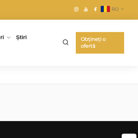
RO
ri
Știri
Obțineți o
ofertă