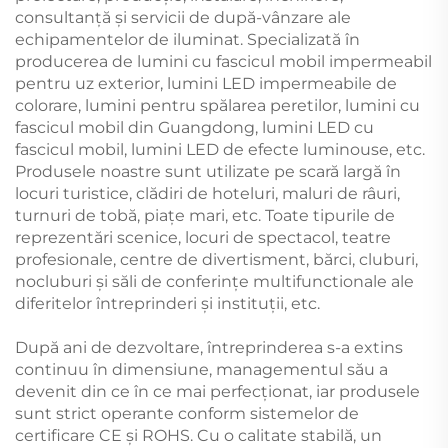
consultanță și servicii de după-vânzare ale
echipamentelor de iluminat. Specializată în
producerea de lumini cu fascicul mobil impermeabil
pentru uz exterior, lumini LED impermeabile de
colorare, lumini pentru spălarea peretilor, lumini cu
fascicul mobil din Guangdong, lumini LED cu
fascicul mobil, lumini LED de efecte luminouse, etc.
Produsele noastre sunt utilizate pe scară largă în
locuri turistice, clădiri de hoteluri, maluri de râuri,
turnuri de tobă, piațe mari, etc. Toate tipurile de
reprezentări scenice, locuri de spectacol, teatre
profesionale, centre de divertisment, bărci, cluburi,
nocluburi și săli de conferințe multifunctionale ale
diferitelor întreprinderi și instituții, etc.
După ani de dezvoltare, întreprinderea s-a extins
continuu în dimensiune, managementul său a
devenit din ce în ce mai perfecționat, iar produsele
sunt strict operante conform sistemelor de
certificare CE și ROHS. Cu o calitate stabilă, un