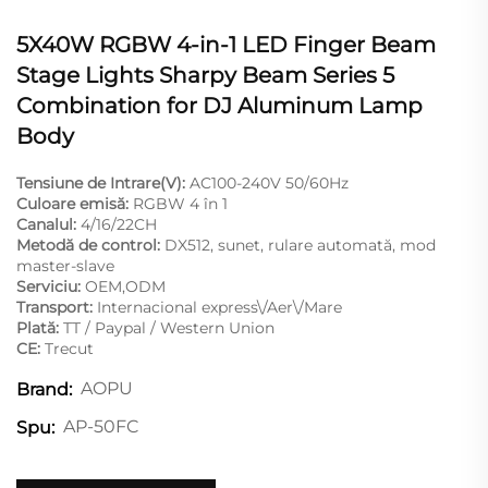
5X40W RGBW 4-in-1 LED Finger Beam
Stage Lights Sharpy Beam Series 5
Combination for DJ Aluminum Lamp
Body
Tensiune de Intrare(V):
AC100-240V 50/60Hz
Culoare emisă:
RGBW 4 în 1
Canalul:
4/16/22CH
Metodă de control:
DX512, sunet, rulare automată, mod
master-slave
Serviciu:
OEM,ODM
Transport:
Internacional express\/Aer\/Mare
Plată:
TT / Paypal / Western Union
CE:
Trecut
AOPU
Brand:
AP-50FC
Spu: