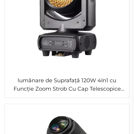
lumânare de Suprafață 120W 4In1 cu
Funcție Zoom Strob Cu Cap Telescopice
Potrivită pentru Fiere de Față pe Scenă,
Bar, Gala, Hotel