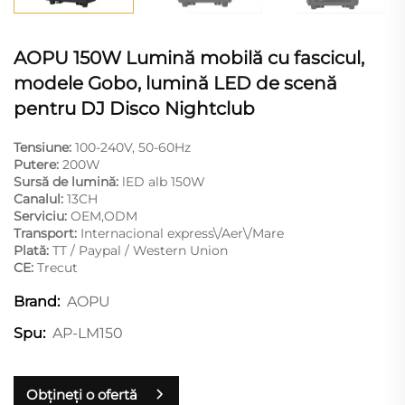
AOPU 150W Lumină mobilă cu fascicul,
modele Gobo, lumină LED de scenă
pentru DJ Disco Nightclub
Tensiune:
100-240V, 50-60Hz
Putere:
200W
Sursă de lumină:
lED alb 150W
Canalul:
13CH
Serviciu:
OEM,ODM
Transport:
Internacional express\/Aer\/Mare
Plată:
TT / Paypal / Western Union
CE:
Trecut
AOPU
Brand:
AP-LM150
Spu:
Obțineți o ofertă