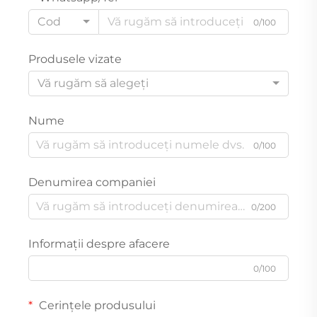
Cod
0/100
Produsele vizate
Vă rugăm să alegeți
Nume
0/100
Denumirea companiei
0/200
Informații despre afacere
0/100
Cerințele produsului