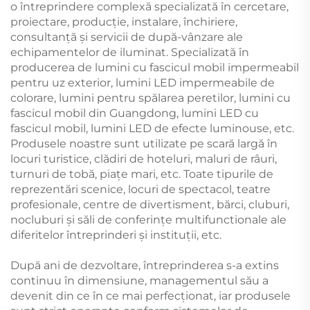
o întreprindere complexă specializată în cercetare,
proiectare, producție, instalare, închiriere,
consultanță și servicii de după-vânzare ale
echipamentelor de iluminat. Specializată în
producerea de lumini cu fascicul mobil impermeabil
pentru uz exterior, lumini LED impermeabile de
colorare, lumini pentru spălarea peretilor, lumini cu
fascicul mobil din Guangdong, lumini LED cu
fascicul mobil, lumini LED de efecte luminouse, etc.
Produsele noastre sunt utilizate pe scară largă în
locuri turistice, clădiri de hoteluri, maluri de râuri,
turnuri de tobă, piațe mari, etc. Toate tipurile de
reprezentări scenice, locuri de spectacol, teatre
profesionale, centre de divertisment, bărci, cluburi,
nocluburi și săli de conferințe multifunctionale ale
diferitelor întreprinderi și instituții, etc.
După ani de dezvoltare, întreprinderea s-a extins
continuu în dimensiune, managementul său a
devenit din ce în ce mai perfecționat, iar produsele