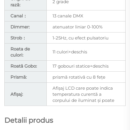
2 grade
rază:
Canal：
13 canale DMX
Dimmer:
atenuator liniar 0-100%
Strob：
1-25Hz, cu efect pulsatoriu
Roata de
11 culori+deschis
culori:
Roată Gobo:
17 gobouri statice+deschis
Prismă:
prismă rotativă cu 8 fețe
Afișaj LCD care poate indica
Afișaj:
temperatura curentă a
corpului de iluminat și poate
Detalii produs