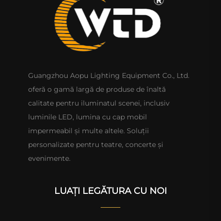
Guangzhou Aopu Lighting Equipment Co., Ltd.
oferă o gamă largă de produse de înaltă
calitate pentru iluminatul scenei, inclusiv
luminile LED, lumina cu cap mobil
impermeabil și multe altele. Soluții
personalizate pentru teatre, concerte și
evenimente.
LUAȚI LEGĂTURA CU NOI