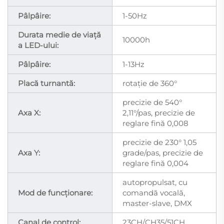
Pâlpâire:
1-50Hz
Durata medie de viață
10000h
a LED-ului:
Pâlpâire:
1-13Hz
Placă turnantă:
rotație de 360°
precizie de 540°
Axa X:
2,11°/pas, precizie de
reglare fină 0,008
precizie de 230° 1,05
Axa Y:
grade/pas, precizie de
reglare fină 0,004
autopropulsat, cu
Mod de funcționare:
comandă vocală,
master-slave, DMX
Canal de control:
23CH/CH35/51CH