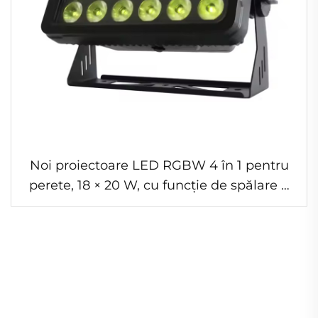
Noi proiectoare LED RGBW 4 în 1 pentru
perete, 18 × 20 W, cu funcție de spălare a
pereților, iluminat LED etanș, pentru
spectacole și iluminat artistic ambiental