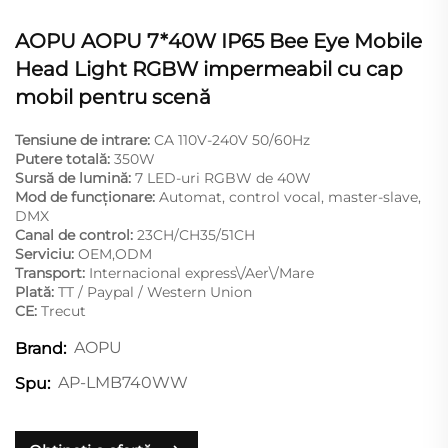
AOPU AOPU 7*40W IP65 Bee Eye Mobile
Head Light RGBW impermeabil cu cap
mobil pentru scenă
Tensiune de intrare:
CA 110V-240V 50/60Hz
Putere totală:
350W
Sursă de lumină:
7 LED-uri RGBW de 40W
Mod de funcționare:
Automat, control vocal, master-slave,
DMX
Canal de control:
23CH/CH35/51CH
Serviciu:
OEM,ODM
Transport:
Internacional express\/Aer\/Mare
Plată:
TT / Paypal / Western Union
CE:
Trecut
AOPU
Brand:
AP-LMB740WW
Spu: