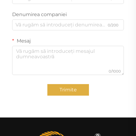
Denumirea companiei
0/200
Mesaj
0/1000
Trimite