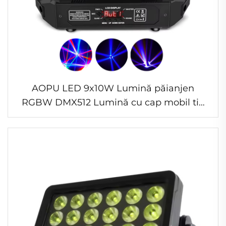
AOPU LED 9x10W Lumină păianjen
RGBW DMX512 Lumină cu cap mobil tip
păianjen LED pentru DJ, discotecă, bar
KTV, iluminat scenă