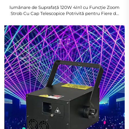
lumânare de Suprafață 120W 4In1 cu Funcție Zoom
Strob Cu Cap Telescopice Potrivită pentru Fiere de
Față pe Scenă, Bar, Gala, Hotel