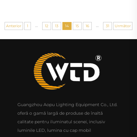
control punctual cu bandă luminoasă pentru DJ,
discotecă, club și petreceri
...
...
Anterior
1
12
13
14
15
16
31
Următor
Guangzhou Aopu Lighting Equipment Co., Ltd.
oferă o gamă largă de produse de înaltă
calitate pentru iluminatul scenei, inclusiv
luminile LED, lumina cu cap mobil