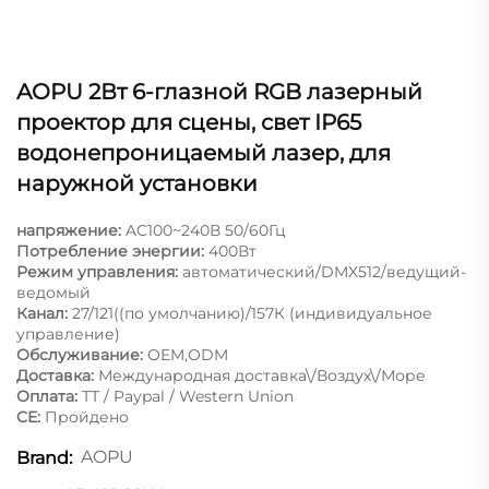
AOPU 2Вт 6-глазной RGB лазерный
проектор для сцены, свет IP65
водонепроницаемый лазер, для
наружной установки
напряжение:
AC100~240В 50/60Гц
Потребление энергии:
400Вт
Режим управления:
автоматический/DMX512/ведущий-
ведомый
Канал:
27/121((по умолчанию)/157К (индивидуальное
управление)
Обслуживание:
OEM,ODM
Доставка:
Международная доставка\/Воздух\/Море
Оплата:
ТТ / Paypal / Western Union
CE:
Пройдено
AOPU
Brand: