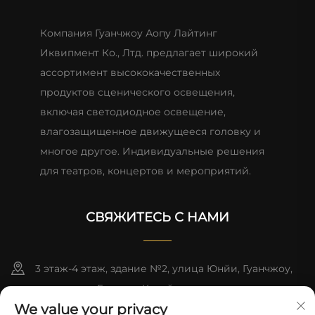
Компания Гуанчжоу Аопу Лайтинг
Иквипмент Ко., Лтд. предлагает широкий
ассортимент высококачественных
продуктов сценического освещения,
включая светодиодное освещение,
влагозащищенное движущееся головку и
многое другое. Индивидуальные решения
для театров, концертов и мероприятий.
СВЯЖИТЕСЬ С НАМИ
3 этаж-4 этаж, здание №2, улица Юнйи, Гуанчжоу,
провинция Гуандун, Китай
We value your privacy