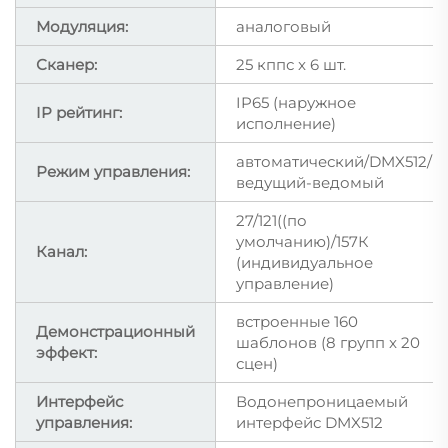
Модуляция:
аналоговый
Сканер:
25 кппс x 6 шт.
IP65 (наружное
IP рейтинг:
исполнение)
автоматический/DMX512/
Режим управления:
ведущий-ведомый
27/121((по
умолчанию)/157К
Канал:
(индивидуальное
управление)
встроенные 160
Демонстрационный
шаблонов (8 групп x 20
эффект:
сцен)
Интерфейс
Водонепроницаемый
управления:
интерфейс DMX512