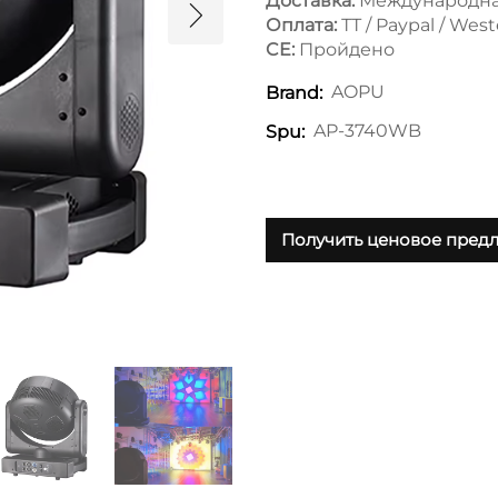
Доставка:
Международная
Оплата:
ТТ / Paypal / Wes
CE:
Пройдено
AOPU
Brand:
AP-3740WB
Spu:
Получить ценовое пред