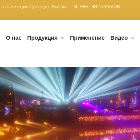
, провинция Гуандун, Китай
+86-13824494018
а
О нас
Продукция
Применение
Видео