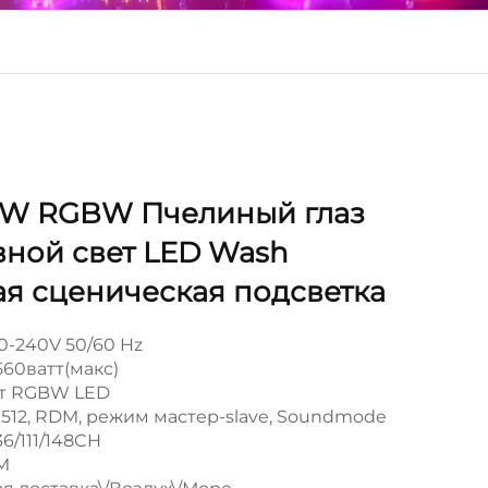
0W RGBW Пчелиный глаз
вной свет LED Wash
ая сценическая подсветка
0-240V 50/60 Hz
560ватт(макс)
Вт RGBW LED
12, RDM, режим мастер-slave, Soundmode
36/111/148CH
M