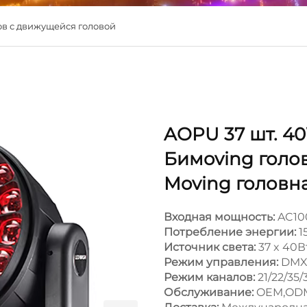
ов с движущейся головой
AOPU 37 шт. 4
Бимoving голо
Moving головн
Входная мощность:
AC10
Потребление энергии:
1
Источник света:
37 x 40
Режим управления:
DMX5
Режим каналов:
21/22/35/
Обслуживание:
OEM,OD