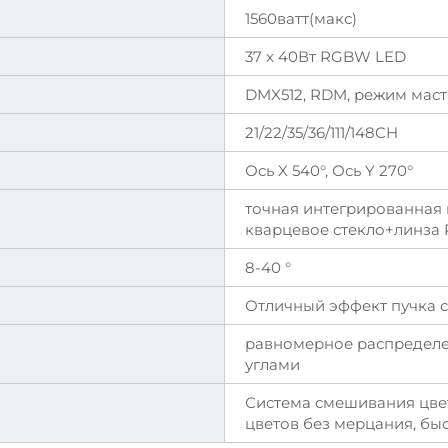
1560ватт(макс)
37 x 40Вт RGBW LED
DMX512, RDM, режим маст
21/22/35/36/111/148CH
Ось X 540°, Ось Y 270°
точная интегрированная
кварцевое стекло+линза
8-40 °
Отличный эффект пучка с
равномерное распределе
углами
Система смешивания цв
цветов без мерцания, б