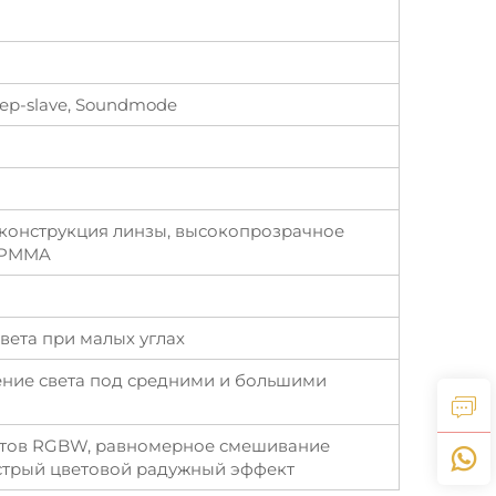
ер-slave, Soundmode
 конструкция линзы, высокопрозрачное
 PMMA
вета при малых углах
ние света под средними и большими
етов RGBW, равномерное смешивание
ыстрый цветовой радужный эффект