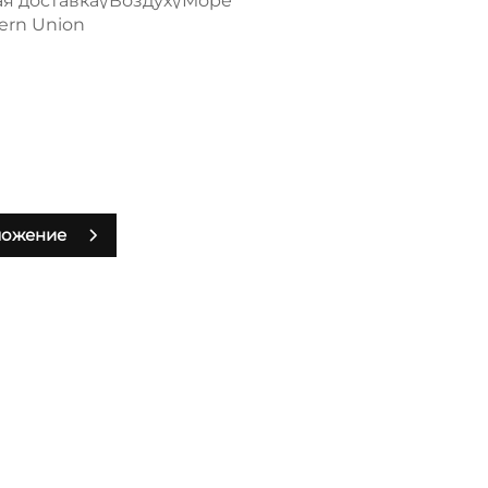
 доставка\/Воздух\/Море
tern Union
ложение